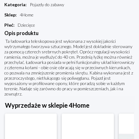
Kategoria
:
Pojazdy do zabawy
Sklep
:
4Home
Płeć
:
Dziecięce
Opis produktu
Ta ładowarka teleskopowa jest wykonana z wysokiej jakości
wytrzymałego tworzywa sztucznego. Model jest dokładnie sterowany
za pomocą czterech srebrnych pokręteł. Oprócz regulacji wysokości
ramienia, można je wydłużyć do 40 cm. Przednią łyżkę można również
przechylać. Ładowarka posiada w pełni funkcjonalny układ kierowniczy
z czterema kołami - obie osie obracają się w przeciwnych kierunkach,
co pozwala na zmniejszenie promienia skrętu. Kabina wykonana jest z
przezroczystego, nietłukącego się poliwęglanu. Pojazd jest
wyposażony w profilowane opony, które poradzą sobie w każdym
terenie. Nadaje się zarówno do pracy w pomieszczeniach, jak i na
zewnątrz.
Wyprzedaże w sklepie 4Home