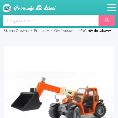
Promocje
Strona Główna
>
Produkty
>
Gry i zabawki
>
Pojazdy do zabawy
Produkty
Sklepy
Blog
Wyprawka