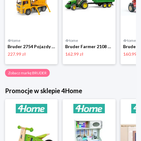
4Home
4Home
4Home
Bruder 2754 Pojazdy budowlane Żuraw MAN TGA, 1:16 BRUDER
Bruder Farmer 2108 Traktor John Deere z przyczepąz wywrotką BRUDER
227.99 zł
162.99 zł
160.99 z
Zobacz markę BRUDER
Promocje w sklepie 4Home