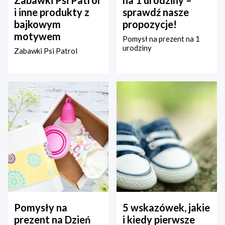
Zabawki Psi Patrol
na 1 urodziny –
i inne produkty z
sprawdź nasze
bajkowym
propozycje!
motywem
Pomysł na prezent na 1
urodziny
Zabawki Psi Patrol
Pomysły na
5 wskazówek, jakie
prezent na Dzień
i kiedy pierwsze