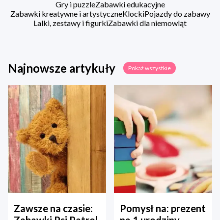
Gry i puzzle
Zabawki edukacyjne
Zabawki kreatywne i artystyczne
Klocki
Pojazdy do zabawy
Lalki, zestawy i figurki
Zabawki dla niemowląt
Najnowsze artykuły
Pokaż wszystkie
Zawsze na czasie:
Pomysł na: prezent