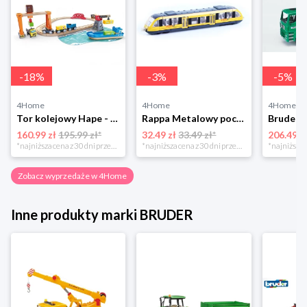
-
18
%
-
3
%
-
5
%
4Home
4Home
4Home
Tor kolejowy Hape - port z załadunkiem irozładunkiem
Rappa Metalowy pociąg regionalny RegioJet, 17 cm
160.99 zł
195.99 zł*
32.49 zł
33.49 zł*
206.49 z
*najniższa cena z 30 dni przed obniżką
*najniższa cena z 30 dni przed obniżką
Zobacz wyprzedaże w 4Home
Inne produkty marki BRUDER