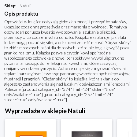
Sklep
:
Natuli
Opis produktu
Opowieści w książce dotykają głębokich emocji i przeżyć bohaterów,
ukazując codzienną grozę życia oraz marzenia o wolności. Tematyka
opowiadań porusza kwestie wyobcowania, szukania bliskości,
przemocy oraz codziennych trudności. Książka eksploruje, jak słabi
ludzie mogą poczuć się silni, a odrzuceni znaleźć miłość. "Ciężar skóry"
to zbiór mrocznych baśni dla dorosłych, które nie boją się wyjść poza
granice realizmu. Książka pozwala czytelnikowi spojrzeć na
współczesnego człowieka z nowej perspektywy, wywołując trudne
pytania i zmuszając do refleksji nad kwestiami, które zazwyczaj
omijamy w codziennym życiu. Autorce udaje się żonglować różnymi
stylami narracyjnymi, tworząc panoramę współczesnych niepokojów,
frustracji i pragnień. "Ciężar skóry" to książka, która skłania do
głębszego zastanowienia się nad ludzkimi doświadczeniami i emocjami.
Polecane [product category_id="374" limit="24" slider="true"
onlyAvailable="true"] [product category_id="257" limit="24"
slider="true" onlyAvailable="true"]
Wyprzedaże w sklepie Natuli