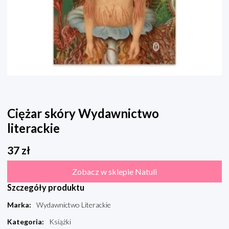
Ciężar skóry Wydawnictwo
literackie
37
zł
Zobacz w sklepie Natuli
Szczegóły produktu
Marka
:
Wydawnictwo Literackie
Kategoria
:
Książki