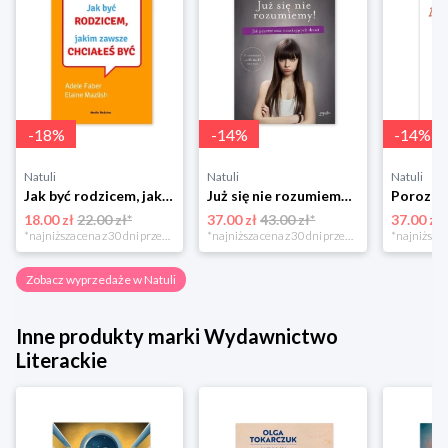
-
18
%
-
14
%
-
14
%
Natuli
Natuli
Natuli
Jak być rodzicem, jakim zawsze chciałeś być Media rodzina
Już się nie rozumiemy! Jak przeżyć czas trzaskających drzwi Esprit
18.00 zł
22.00 zł*
37.00 zł
43.00 zł*
37.00 zł
*najniższa cena z 30 dni przed obniżką
*najniższa cena z 30 dni przed obniżką
Zobacz wyprzedaże w Natuli
Inne produkty marki Wydawnictwo
Literackie