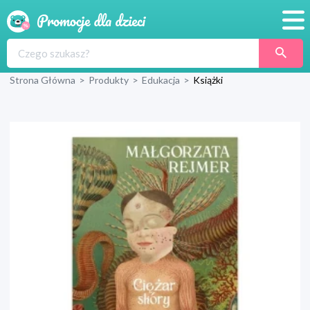
Promocje
Strona Główna
>
Produkty
>
Edukacja
>
Książki
Produkty
Sklepy
Blog
Wyprawka