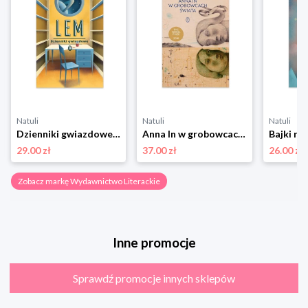
Natuli
Natuli
Natuli
Dzienniki gwiazdowe Wydawnictwo literackie
Anna In w grobowcach świata Wydawnictwo literackie
29.00 zł
37.00 zł
26.00 zł
Zobacz markę Wydawnictwo Literackie
Inne promocje
Sprawdź promocje innych sklepów