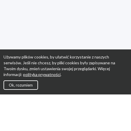
Używamy plików cookies, by ułatwić korzystanie z naszych
serwisów. Jeśli nie chcesz, by pliki cookies były zapisywane na
Twoim dysku, zmień ustawienia swojej przeglądarki. Więcej
informacji:
polityka prywatności
.
Ok, rozumiem