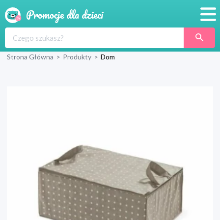
Promocje
Strona Główna
>
Produkty
>
Dom
Produkty
Sklepy
Blog
Wyprawka