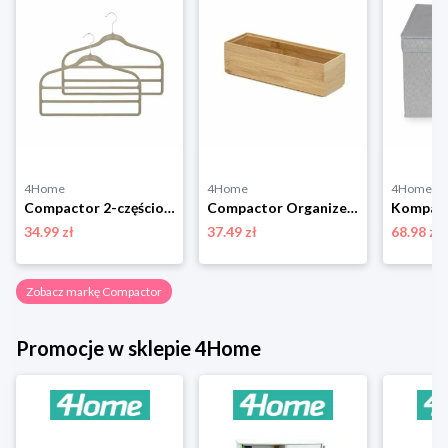
4Home
4Home
4Home
Compactor 2-częściowy komplet wieszaków na spodnie Velvet, 45 cm
Compactor Organizer do przechowywania Bamboo Box M, 22,5 x 7,5 x 6,5 cm, M
34.99 zł
37.49 zł
68.98 zł
Zobacz markę Compactor
Promocje w sklepie 4Home