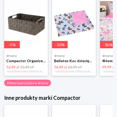
-
5
%
-
10
%
-
36
%
4Home
4Home
4Home
Compactor Organizer do przechowywania Toronto, 30 x 20 x 12 cm, ciemnobrązowy
Bellatex Koc dziecięcy Bára Butterfly różowy, 75 x 100 cm
52.49 zł
55.49 zł*
56.49 zł
62.99 zł*
99.99 zł
*najniższa cena z 30 dni przed obniżką
*najniższa cena z 30 dni przed obniżką
Zobacz wyprzedaże w 4Home
Inne produkty marki Compactor