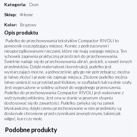
Kategoria
:
Dom
Sklep
:
4Home
Kolor
:
Brązowy
Opis produktu
Pudełko do przechowywania tekstyliów Compactor RIVOLI to
pomocnik oszczędzający miejsce. Koniec z podrzuconymi i
nieuporządkowanymi rzeczami, które nie mają swojego miejsca. Ten
schowek zapewnia praktyczną przestrzeń do przechowywania.
Świetnie nadaje się do przechowywania ubrań, pościeli, a nawet innych
przedmiotów. Dzięki materiałowi i konstrukcji, pudełko jest
wystarczająco mocne, a jednocześnie, gdy go nie potrzebujesz, można
je łatwo złożyć i prawie nie zajmuje miejsca. Złożone pudełko można
łatwo umieścić na przykład pod łóżkiem, w szufladach lub na dnie szafy.
Jest wyposażone w solidny uchwyt do wygodnego przenoszenia.
Pudełko do przechowywania Compactor RIVOLI jest wykonane z
wytrzymałej włókniny. Jest ona w stanie w pewnym stopniu
dostosować się do zawartości. Pudełko zamyka się na zamek
błyskawiczny, dzięki czemu przechowywane w nim przedmioty są
doskonale chronione przed czynnikami zewnętrznymi, takimi jak
wilgoć, kurz czy mole.
Podobne produkty