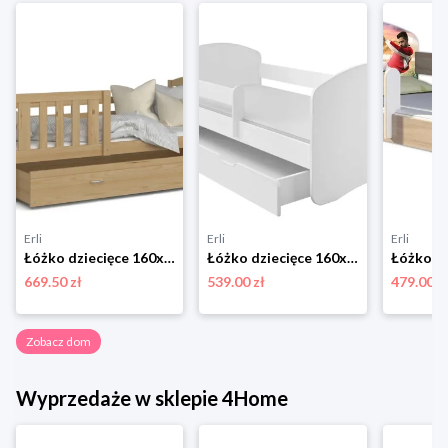
Erli
Erli
Erli
Łóżko dziecięce 160x80 + materace szuflada KUBUŚ P
Łóżko dziecięce 160x80 szuflada materac ACMA
669.50 zł
539.00 zł
479.00 z
Zobacz dom
Wyprzedaże w sklepie 4Home