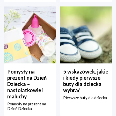
Pomysły na
5 wskazówek, jakie
prezent na Dzień
i kiedy pierwsze
Dziecka –
buty dla dziecka
nastolatkowie i
wybrać
maluchy
Pierwsze buty dla dziecka
Pomysły na prezent na
Dzień Dziecka