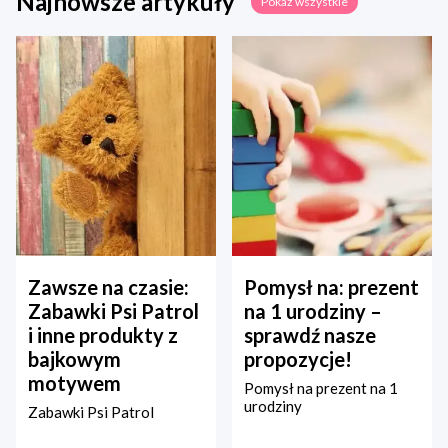
Najnowsze artykuły
Pokaż wszystkie
Zawsze na czasie:
Pomysł na: prezent
Zabawki Psi Patrol
na 1 urodziny –
i inne produkty z
sprawdź nasze
bajkowym
propozycje!
motywem
Pomysł na prezent na 1
urodziny
Zabawki Psi Patrol