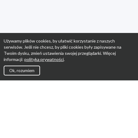
Używamy plików cookies, by ułatwić korzystanie z naszych
serwisów. Jeśli nie chcesz, by pliki cookies były zapisywane na
Twoim dysku, zmień ustawienia swojej przeglądarki. Więcej
informacji:
polityka prywatności
.
Ok, rozumiem