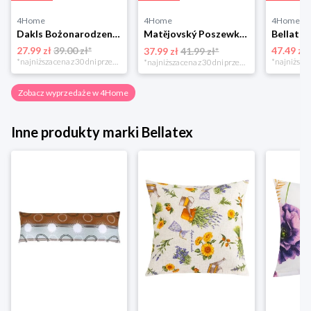
4Home
4Home
4Home
Dakls Bożonarodzeniowa poszewka na poduszkę Angel red, 40 x 40 cm 4-Home
Matějovský Poszewka na poduszkę Solei, 40 x 40 cm
27.99 zł
39.00 zł*
47.49 zł
37.99 zł
41.99 zł*
*najniższa cena z 30 dni przed obniżką
*najniższa cena z 30 dni przed obniżką
Zobacz wyprzedaże w 4Home
Inne produkty marki Bellatex