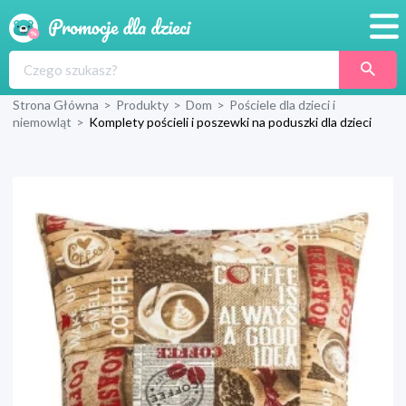
Promocje
Strona Główna
>
Produkty
>
Dom
>
Pościele dla dzieci i
Produkty
niemowląt
>
Komplety pościeli i poszewki na poduszki dla dzieci
Sklepy
Blog
Wyprawka