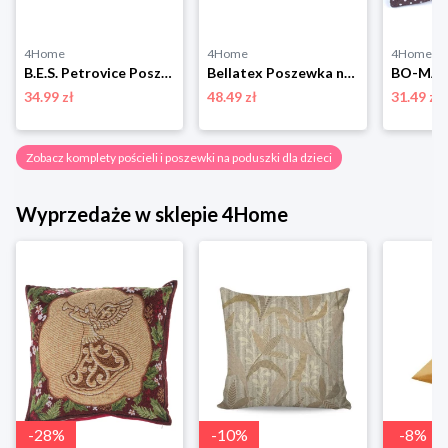
4Home
4Home
4Home
B.E.S. Petrovice Poszewka mikro na poduszkę kawowy, 70 x 90 cm
Bellatex Poszewka na poduszkę relaksacyjną Promień brązowy, 50 x 145 cm, 50 x 145 cm
34.99 zł
48.49 zł
31.49 zł
Zobacz komplety pościeli i poszewki na poduszki dla dzieci
Wyprzedaże w sklepie 4Home
-
28
%
-
10
%
-
8
%