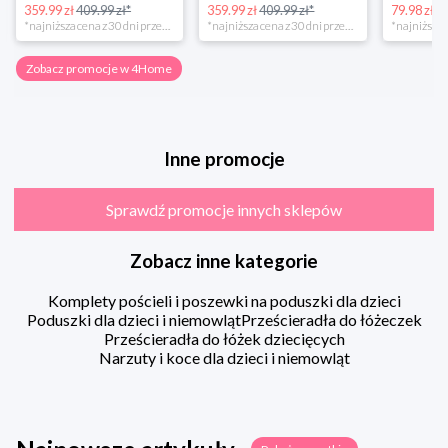
359.99 zł
409.99 zł*
359.99 zł
409.99 zł*
79.98 zł
13
*najniższa cena z 30 dni przed obniżką
*najniższa cena z 30 dni przed obniżką
Zobacz promocje w 4Home
Inne promocje
Sprawdź promocje innych sklepów
Zobacz inne kategorie
Komplety pościeli i poszewki na poduszki dla dzieci
Poduszki dla dzieci i niemowląt
Prześcieradła do łóżeczek
Prześcieradła do łóżek dziecięcych
Narzuty i koce dla dzieci i niemowląt