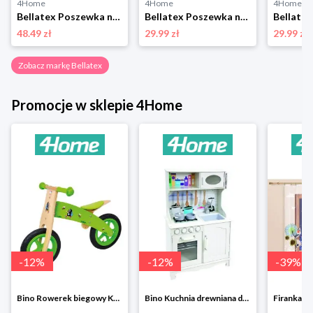
4Home
4Home
4Home
Bellatex Poszewka na poduszkę relaksacyjną Promień brązowy, 50 x 145 cm, 50 x 145 cm
Bellatex Poszewka na poduszkę EMA Lawenda fioletowy, żółty, 45 x 45 cm
48.49 zł
29.99 zł
29.99 zł
Zobacz markę Bellatex
Promocje w sklepie 4Home
-
12
%
-
12
%
-
39
%
Bino Rowerek biegowy Krecik
Bino Kuchnia drewniana dla dzieci Provence