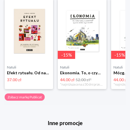
-
15
%
-
15
%
Natuli
Natuli
Natuli
Efekt rytuału. Od nawyku do rytuału. Jak wykorzystać zaskakującą moc codziennych czynności Publicat
Ekonomia. To, o czym dorośli Ci nie mówią Publicat
37.00 zł
44.00 zł
52.00 zł*
44.00 zł
*najniższa cena z 30 dni przed obniżką
Zobacz markę Publicat
Inne promocje