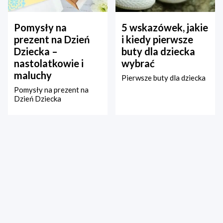
Pomysły na
5 wskazówek, jakie
prezent na Dzień
i kiedy pierwsze
Dziecka –
buty dla dziecka
nastolatkowie i
wybrać
maluchy
Pierwsze buty dla dziecka
Pomysły na prezent na
Dzień Dziecka