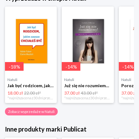
-
18
%
-
14
%
-
14
%
Natuli
Natuli
Natuli
Jak być rodzicem, jakim zawsze chciałeś być Media rodzina
Już się nie rozumiemy! Jak przeżyć czas trzaskających drzwi Esprit
18.00 zł
22.00 zł*
37.00 zł
43.00 zł*
37.00 zł
*najniższa cena z 30 dni przed obniżką
*najniższa cena z 30 dni przed obniżką
Zobacz wyprzedaże w Natuli
Inne produkty marki Publicat