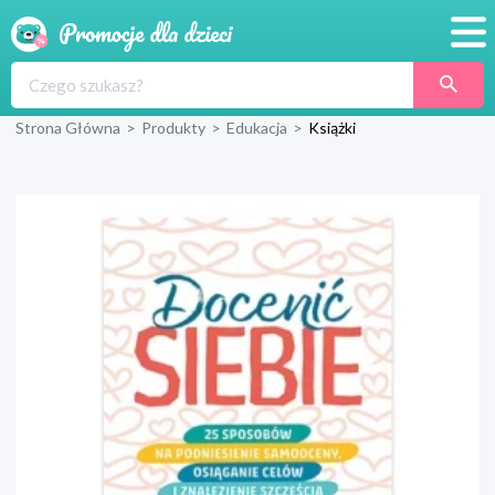
Promocje
Strona Główna
>
Produkty
>
Edukacja
>
Książki
Produkty
Sklepy
Blog
Wyprawka