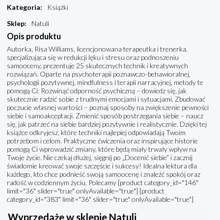
Kategoria
:
Książki
Sklep
:
Natuli
Opis produktu
Autorka, Risa Williams, licencjonowana terapeutka i trenerka,
specjalizująca się w redukcji lęku i stresu oraz podnoszeniu
samooceny, prezentuje 25 skutecznych technik i kreatywnych
rozwiązań. Oparte na psychoterapii poznawczo-behawioralnej,
psychologii pozytywnej, mindfulness i terapii narracyjnej, metody te
pomogą Ci: Rozwinąć odporność psychiczną – dowiedz się, jak
skutecznie radzić sobie z trudnymi emocjami i sytuacjami. Zbudować
poczucie własnej wartości – poznaj sposoby na zwiększenie pewności
siebie i samoakceptacji. Zmienić sposób postrzegania siebie – naucz
się, jak patrzeć na siebie bardziej pozytywnie i realistycznie. Dzięki tej
książce odkryjesz, które techniki najlepiej odpowiadają Twoim
potrzebom i celom. Praktyczne ćwiczenia oraz inspirujące historie
pomogą Ci wprowadzić zmiany, które będą miały trwały wpływ na
Twoje życie. Nie czekaj dłużej, sięgnij po „Docenić siebie” i zacznij
świadomie kreować swoje szczęście i sukcesy! Idealna lektura dla
każdego, kto chce podnieść swoją samoocenę i znaleźć spokój oraz
radość w codziennym życiu. Polecamy [product category_id="146"
limit="36" slider="true" onlyAvailable="true"] [product
category_id="383" limit="36" slider="true" onlyAvailable="true"]
Wyprzedaże w sklepie Natuli