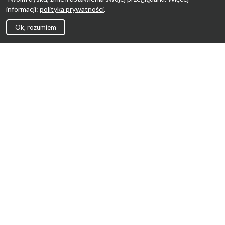
informacji:
polityka prywatności
.
Ok, rozumiem
Strona Główna
Promocje
Sklepy