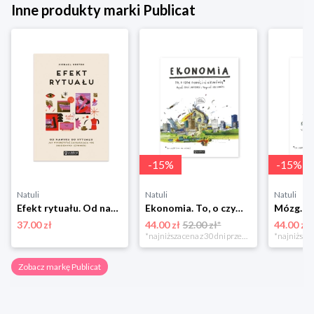
Inne produkty marki Publicat
-
15
%
-
15
%
Natuli
Natuli
Natuli
Efekt rytuału. Od nawyku do rytuału. Jak wykorzystać zaskakującą moc codziennych czynności Publicat
Ekonomia. To, o czym dorośli Ci nie mówią Publicat
37.00 zł
44.00 zł
52.00 zł*
44.00 zł
*najniższa cena z 30 dni przed obniżką
Zobacz markę Publicat