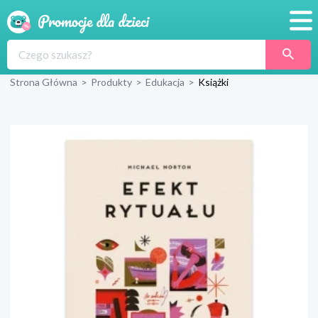
Promocje
Strona Główna
>
Produkty
>
Edukacja
>
Książki
Produkty
Sklepy
Blog
Wyprawka