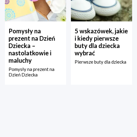
Pomysły na
5 wskazówek, jakie
prezent na Dzień
i kiedy pierwsze
Dziecka –
buty dla dziecka
nastolatkowie i
wybrać
maluchy
Pierwsze buty dla dziecka
Pomysły na prezent na
Dzień Dziecka