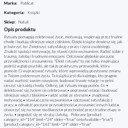
Marka
:
Publicat
Kategoria
:
Książki
Sklep
:
Natuli
Opis produktu
Rytuały pomagają celebrować życie, motywują, wspierają przez trudne
chwile i budują silniejsze więzi z bliskimi. Dzięki książce dowiesz się, jak
je tworzyć, by: Zwiększyć satysfakcję z pracy i życia osobistego.
Znaleźć spokój i motywację, by stawić czoła wyzwaniom. Radzić sobie z
traumą, żałobą i trudnymi emocjami. Odczuwać głębokie poczucie
przynależności i zrozumienia. "Efekt rytuału" to nie tylko inspirująca
podróż w głąb psychiki, ale także praktyczny przewodnik, który
pomoże Ci wypracować rytuały, które wprowadzą pozytywne zmiany
w Twoim codziennym życiu. Ta książka jest dla każdego, kto pragnie
nadać wartość swoim nawykom, budować trwałe relacje i w pełni
cieszyć się każdą chwilą. Odkryj, jak rytuały mogą pomóc Ci: •
delektować się życiem i je celebrować,• poprawiać relacje i budować
silniejsze więzi z bliskimi,• radzić sobie ze stresem,• znajdować
motywację,• stawiać czoła wyzwaniom,• odczuwać satysfakcję z
pracy, • odnaleźć poczucie przynależności,• zrozumieć innych ludzi,•
otworzyć się na nowe możliwości,• przechodzić przez trudne etapy w
życiu, • pogodzić się ze stratą i żałobą. Polecane [product
category_id="154" limit="24" slider="true" onlyAvailable="true"]
[product category_id="161" limit="24" slider="true"