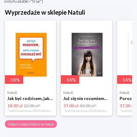
onlyAvailable="true"]
Wyprzedaże w sklepie Natuli
-
18
%
-
14
%
-
14
%
Natuli
Natuli
Natuli
Jak być rodzicem, jakim zawsze chciałeś być Media rodzina
Już się nie rozumiemy! Jak przeżyć czas trzaskających drzwi Esprit
18.00 zł
22.00 zł*
37.00 zł
43.00 zł*
37.00 zł
*najniższa cena z 30 dni przed obniżką
*najniższa cena z 30 dni przed obniżką
Zobacz wyprzedaże w Natuli