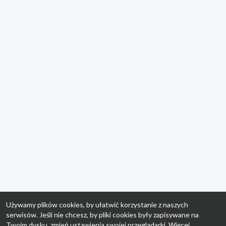
Używamy plików cookies, by ułatwić korzystanie z naszych
serwisów. Jeśli nie chcesz, by pliki cookies były zapisywane na
Twoim dysku, zmień ustawienia swojej przeglądarki. Więcej