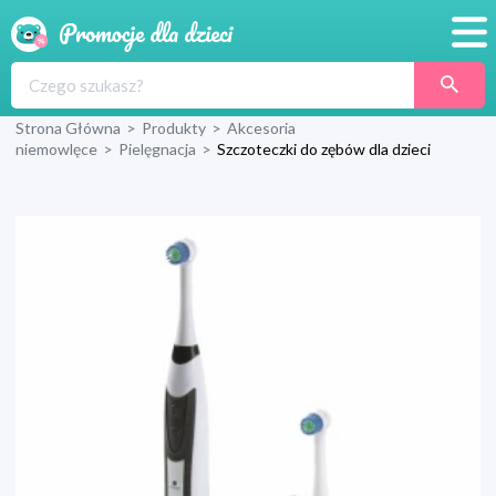
Promocje
Strona Główna
>
Produkty
>
Akcesoria
Produkty
niemowlęce
>
Pielęgnacja
>
Szczoteczki do zębów dla dzieci
Sklepy
Blog
Wyprawka