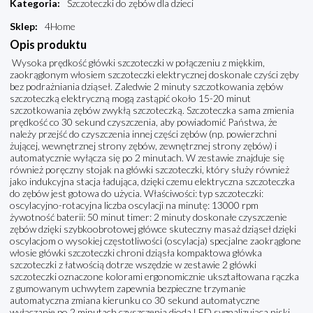
Kategoria
:
Szczoteczki do zębów dla dzieci
Sklep
:
4Home
Opis produktu
Wysoka prędkość główki szczoteczki w połączeniu z miękkim,
zaokrąglonym włosiem szczoteczki elektrycznej doskonale czyści zęby
bez podrażniania dziąseł. Zaledwie 2 minuty szczotkowania zębów
szczoteczką elektryczną mogą zastąpić około 15-20 minut
szczotkowania zębów zwykłą szczoteczką. Szczoteczka sama zmienia
prędkość co 30 sekund czyszczenia, aby powiadomić Państwa, że
należy przejść do czyszczenia innej części zębów (np. powierzchni
żującej, wewnętrznej strony zębów, zewnętrznej strony zębów) i
automatycznie wyłącza się po 2 minutach. W zestawie znajduje się
również poręczny stojak na główki szczoteczki, który służy również
jako indukcyjna stacja ładująca, dzięki czemu elektryczna szczoteczka
do zębów jest gotowa do użycia. Właściwości: typ szczoteczki:
oscylacyjno-rotacyjna liczba oscylacji na minutę: 13000 rpm
żywotność baterii: 50 minut timer: 2 minuty doskonałe czyszczenie
zębów dzięki szybkoobrotowej główce skuteczny masaż dziąseł dzięki
oscylacjom o wysokiej częstotliwości (oscylacja) specjalne zaokrąglone
włosie główki szczoteczki chroni dziąsła kompaktowa główka
szczoteczki z łatwością dotrze wszędzie w zestawie 2 główki
szczoteczki oznaczone kolorami ergonomicznie ukształtowana rączka
z gumowanym uchwytem zapewnia bezpieczne trzymanie
automatyczna zmiana kierunku co 30 sekund automatyczne
wyłączanie po 2 minutach czyszczenia dioda LED sygnalizująca niski