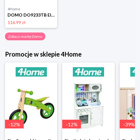
4Home
DOMO DO9233TB Elektryczna szczoteczka do zębów Domo
116.99 zł
Zobacz markę Domo
Promocje w sklepie 4Home
-
12
%
-
12
%
-
39
%