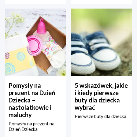
Pomysły na
5 wskazówek, jakie
prezent na Dzień
i kiedy pierwsze
Dziecka –
buty dla dziecka
nastolatkowie i
wybrać
maluchy
Pierwsze buty dla dziecka
Pomysły na prezent na
Dzień Dziecka