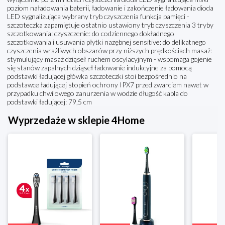
poziom naładowania baterii, ładowanie i zakończenie ładowania dioda
LED sygnalizująca wybrany tryb czyszczenia funkcja pamięci -
szczoteczka zapamiętuje ostatnio ustawiony tryb czyszczenia 3 tryby
szczotkowania: czyszczenie: do codziennego dokładnego
szczotkowania i usuwania płytki nazębnej sensitive: do delikatnego
czyszczenia wrażliwych obszarów przy niższych prędkościach masaż:
stymulujący masaż dziąseł ruchem oscylacyjnym - wspomaga gojenie
się stanów zapalnych dziąseł ładowanie indukcyjne za pomocą
podstawki ładującej główka szczoteczki stoi bezpośrednio na
podstawce ładującej stopień ochrony IPX7 przed zwarciem nawet w
przypadku chwilowego zanurzenia w wodzie długość kabla do
podstawki ładującej: 79,5 cm
Wyprzedaże w sklepie 4Home