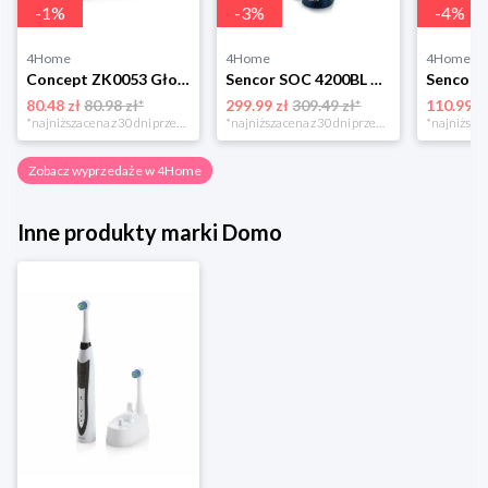
-
1
%
-
3
%
-
4
%
4Home
4Home
4Home
Concept ZK0053 Głowica wymienna PERFECT SMILE Soft Clean, 4 szt., czarny
Sencor SOC 4200BL Szczoteczka do zębów
80.48 zł
80.98 zł*
299.99 zł
309.49 zł*
110.99 z
*najniższa cena z 30 dni przed obniżką
*najniższa cena z 30 dni przed obniżką
Zobacz wyprzedaże w 4Home
Inne produkty marki Domo