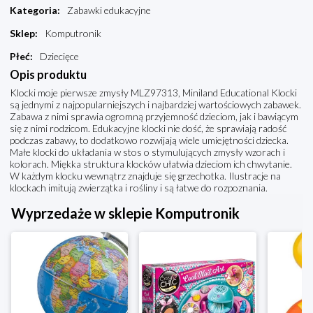
Kategoria
:
Zabawki edukacyjne
Sklep
:
Komputronik
Płeć
:
Dziecięce
Opis produktu
Klocki moje pierwsze zmysły MLZ97313, Miniland Educational Klocki
są jednymi z najpopularniejszych i najbardziej wartościowych zabawek.
Zabawa z nimi sprawia ogromną przyjemność dzieciom, jak i bawiącym
się z nimi rodzicom. Edukacyjne klocki nie dość, że sprawiają radość
podczas zabawy, to dodatkowo rozwijają wiele umiejętności dziecka.
Małe klocki do układania w stos o stymulujących zmysły wzorach i
kolorach. Miękka struktura klocków ułatwia dzieciom ich chwytanie.
W każdym klocku wewnątrz znajduje się grzechotka. Ilustracje na
klockach imitują zwierzątka i rośliny i są łatwe do rozpoznania.
Wyprzedaże w sklepie Komputronik