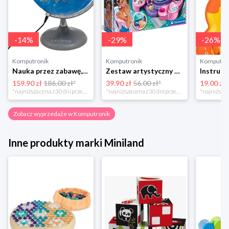
-
14
%
-
29
%
-
26
%
Komputronik
Komputronik
Komputro
Nauka przez zabawę,zabawka edukacyjna,zabawka interaktywna Lexibook Globus Świecący Dzienny i Nocny PL LEXIBOOK
Zestaw artystyczny Clementoni Crazy chic Odjazdowe paznokcie 78771
159.90 zł
186.00 zł*
39.90 zł
56.00 zł*
19.00 zł
*najniższa cena z 30 dni przed obniżką
*najniższa cena z 30 dni przed obniżką
Zobacz wyprzedaże w Komputronik
Inne produkty marki Miniland