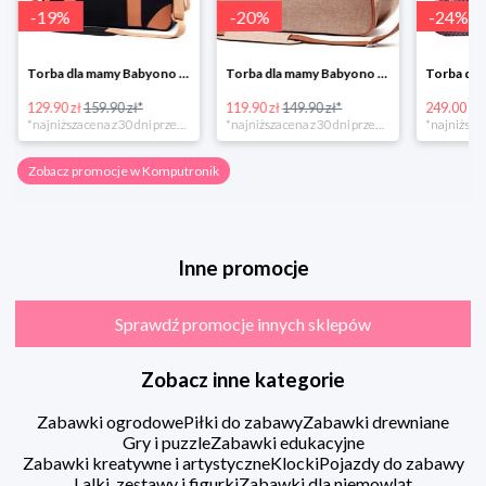
-
19
%
-
20
%
-
24
%
Torba dla mamy Babyono 1505/01 Comfort Icoinic 5/5
Torba dla mamy Babyono 1507/01 Comfort Chic w super cenie
129.90 zł
159.90 zł*
119.90 zł
149.90 zł*
249.00 zł
*najniższa cena z 30 dni przed obniżką
*najniższa cena z 30 dni przed obniżką
Zobacz promocje w Komputronik
Inne promocje
Sprawdź promocje innych sklepów
Zobacz inne kategorie
Zabawki ogrodowe
Piłki do zabawy
Zabawki drewniane
Gry i puzzle
Zabawki edukacyjne
Zabawki kreatywne i artystyczne
Klocki
Pojazdy do zabawy
Lalki, zestawy i figurki
Zabawki dla niemowląt