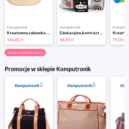
Komputronik
Komputronik
Komputro
Kreatywna,zabawka edukacyjna,zestaw artystyczny Miniland Educational Tworzenie Mandali MLZ75011
Edukacyjne,kontrastowe Miniland Educational Moje Pierwsze Zmysły MLZ97313
166.00 zł
88.00 zł
79.00 zł
Zobacz markę Miniland
Promocje w sklepie Komputronik