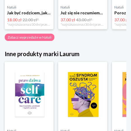
Natuli
Natuli
Natuli
Jak być rodzicem, jakim zawsze chciałeś być Media rodzina
Już się nie rozumiemy! Jak przeżyć czas trzaskających drzwi Esprit
18.00 zł
22.00 zł*
37.00 zł
43.00 zł*
37.00 zł
*najniższa cena z 30 dni przed obniżką
*najniższa cena z 30 dni przed obniżką
Zobacz wyprzedaże w Natuli
Inne produkty marki Laurum
Natuli
Natuli
Natuli