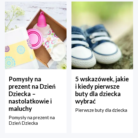
Pomysły na
5 wskazówek, jakie
prezent na Dzień
i kiedy pierwsze
Dziecka –
buty dla dziecka
nastolatkowie i
wybrać
maluchy
Pierwsze buty dla dziecka
Pomysły na prezent na
Dzień Dziecka