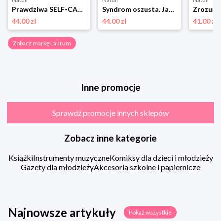
Prawdziwa SELF-CARE (bez kryształów, głodówek i kąpieli w pianie) Laurum
Syndrom oszusta. Jak nie podkopywać wiary we własne możliwości Laurum
44.00 zł
44.00 zł
41.00 zł
Zobacz markę Laurum
Inne promocje
Sprawdź promocje innych sklepów
Zobacz inne kategorie
Książki
Instrumenty muzyczne
Komiksy dla dzieci i młodzieży
Gazety dla młodzieży
Akcesoria szkolne i papiernicze
Najnowsze artykuły
Pokaż wszystkie