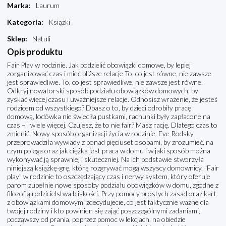
Marka
:
Laurum
Kategoria
:
Książki
Sklep
:
Natuli
Opis produktu
Fair Play w rodzinie. Jak podzielić obowiązki domowe, by lepiej
zorganizować czas i mieć bliższe relacje To, co jest równe, nie zawsze
jest sprawiedliwe. To, co jest sprawiedliwe, nie zawsze jest równe.
Odkryj nowatorski sposób podziału obowiązków domowych, by
zyskać więcej czasu i uważniejsze relacje. Odnosisz wrażenie, że jesteś
rodzicem od wszystkiego? Dbasz o to, by dzieci odrobiły pracę
domową, lodówka nie świeciła pustkami, rachunki były zapłacone na
czas – i wiele więcej. Czujesz, że to nie fair? Masz rację. Dlatego czas to
zmienić. Nowy sposób organizacji życia w rodzinie. Eve Rodsky
przeprowadziła wywiady z ponad pięciuset osobami, by zrozumieć, na
czym polega oraz jak ciężka jest praca w domu i w jaki sposób można
wykonywać ją sprawniej i skuteczniej. Na ich podstawie stworzyła
niniejszą książkę-grę, którą rozgrywać mogą wszyscy domownicy. "Fair
play" w rodzinie to oszczędzający czas i nerwy system, który oferuje
parom zupełnie nowe sposoby podziału obowiązków w domu, zgodne z
filozofią rodzicielstwa bliskości. Przy pomocy prostych zasad oraz kart
z obowiązkami domowymi zdecydujecie, co jest faktycznie ważne dla
twojej rodziny i kto powinien się zająć poszczególnymi zadaniami,
począwszy od prania, poprzez pomoc w lekcjach, na obiedzie