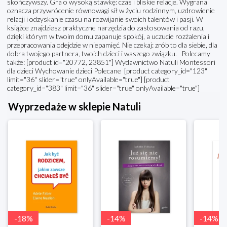
skończywszy. Gra o wysoką stawkę: czas i bliskie relacje. Wygrana
oznacza przywrócenie równowagi sił w życiu rodzinnym, uzdrowienie
relacji i odzyskanie czasu na rozwijanie swoich talentów i pasji. W
książce znajdziesz praktyczne narzędzia do zastosowania od razu,
dzięki którym w twoim domu zapanuje spokój, a uczucie rozżalenia i
przepracowania odejdzie w niepamięć. Nie czekaj: zrób to dla siebie, dla
dobra twojego partnera, twoich dzieci i waszego związku. Polecamy
także: [product id="20772, 23851"] Wydawnictwo Natuli Montessori
dla dzieci Wychowanie dzieci Polecane [product category_id="123"
limit="36" slider="true" onlyAvailable="true"] [product
category_id="383" limit="36" slider="true" onlyAvailable="true"]
Wyprzedaże w sklepie Natuli
-
18
%
-
14
%
-
14
%