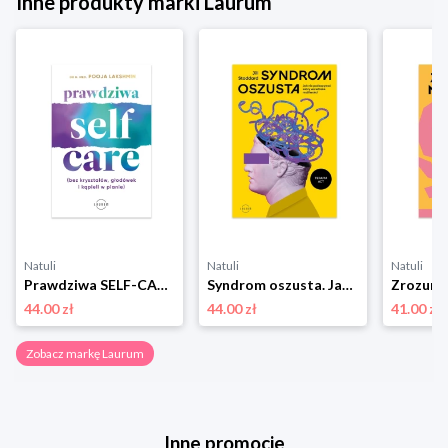
Inne produkty marki Laurum
Natuli
Natuli
Natuli
Prawdziwa SELF-CARE (bez kryształów, głodówek i kąpieli w pianie) Laurum
Syndrom oszusta. Jak nie podkopywać wiary we własne możliwości Laurum
44.00 zł
44.00 zł
41.00 zł
Zobacz markę Laurum
Inne promocje