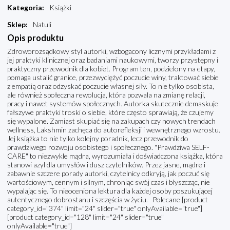
Kategoria
:
Książki
Sklep
:
Natuli
Opis produktu
Zdroworozsądkowy styl autorki, wzbogacony licznymi przykładami z
jej praktyki klinicznej oraz badaniami naukowymi, tworzy przystępny i
praktyczny przewodnik dla kobiet. Program ten, podzielony na etapy,
pomaga ustalić granice, przezwyciężyć poczucie winy, traktować siebie
z empatią oraz odzyskać poczucie własnej siły. To nie tylko osobista,
ale również społeczna rewolucja, która pozwala na zmianę relacji,
pracy i nawet systemów społecznych. Autorka skutecznie demaskuje
fałszywe praktyki troski o siebie, które często sprawiają, że czujemy
się wypalone. Zamiast skupiać się na zakupach czy nowych trendach
wellness, Lakshmin zachęca do autorefleksji i wewnętrznego wzrostu.
Jej książka to nie tylko kolejny poradnik, lecz przewodnik do
prawdziwego rozwoju osobistego i społecznego. "Prawdziwa SELF-
CARE" to niezwykle mądra, wyrozumiała i doświadczona książka, która
stanowi azyl dla umysłów i dusz czytelników. Przez jasne, mądre i
zabawnie szczere porady autorki, czytelnicy odkryją, jak poczuć się
wartościowym, cennym i silnym, chroniąc swój czas i błyszcząc, nie
wypalając się. To nieoceniona lektura dla każdej osoby poszukującej
autentycznego dobrostanu i szczęścia w życiu. Polecane [product
category_id="374" limit="24" slider="true" onlyAvailable="true"]
[product category_id="128" limit="24" slider="true"
onlyAvailable="true"]