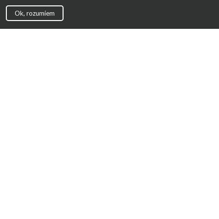
Ok, rozumiem
Strona Główna
Promocje
Sklepy
Wyprawka