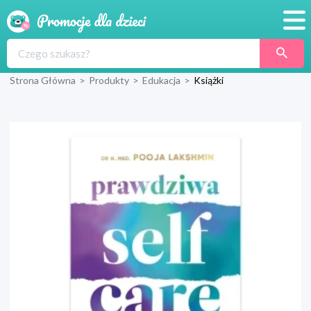
Promocje
Strona Główna
>
Produkty
>
Edukacja
>
Książki
Produkty
Sklepy
Blog
Wyprawka