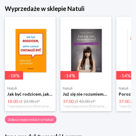
Wyprzedaże w sklepie Natuli
-
18
%
-
14
%
-
14
%
Natuli
Natuli
Natuli
Jak być rodzicem, jakim zawsze chciałeś być Media rodzina
Już się nie rozumiemy! Jak przeżyć czas trzaskających drzwi Esprit
18.00 zł
22.00 zł*
37.00 zł
43.00 zł*
37.00 zł
*najniższa cena z 30 dni przed obniżką
*najniższa cena z 30 dni przed obniżką
Zobacz wyprzedaże w Natuli