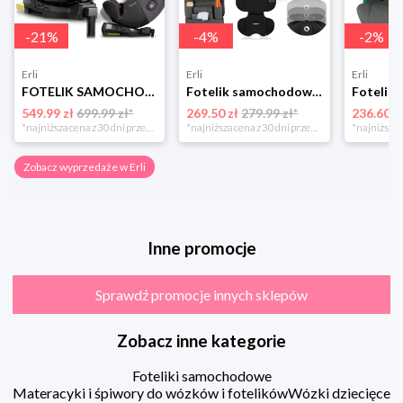
-
21
%
-
4
%
-
2
%
Erli
Erli
Erli
FOTELIK SAMOCHODOWY OBROTOWY z NOGĄ 0-36KG ISOFIX NUKIDO I-SIZE 40-150cm
Fotelik samochodowy 76-150cm SZEROKIE SIEDZISKO 9-36kg Lionelo LEVI I-SIZE
549.99 zł
699.99 zł*
269.50 zł
279.99 zł*
236.60 z
*najniższa cena z 30 dni przed obniżką
*najniższa cena z 30 dni przed obniżką
Zobacz wyprzedaże w Erli
Inne promocje
Sprawdź promocje innych sklepów
Zobacz inne kategorie
Foteliki samochodowe
Materacyki i śpiwory do wózków i fotelików
Wózki dziecięce