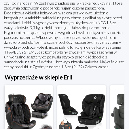
czyli od narodzin. W zestawie znajduje się wkładka redukcyjna , która
zapewnia odpowiednie podparcie najmniejszym pasażerom.
Dodatkowa wkładka lędźwiowa wspiera prawidłowe ułożenie
kręgosłupa, a miękkie nakładki na pasy chronią delikatną skórę przed
otarciami. Lekki i wygodny w codziennym użytkowaniu NEO i-Size
waży zaledwie 3,3 kg , dzięki czemu jest łatwy do przenoszenia.
Ergonomiczna rączka zapewnia wygodny chwyt i odciąża plecy rodzica
podczas noszenia. Wbudowany daszek przeciwsłoneczny chroni
dziecko przed słońcem w czasie podróży i spacerów. Travel System –
wygoda w podróży Fotelik może pełnić funkcję nosidełka w systemie
TRAVEL SYSTEM . Jest kompatybilny z wózkami wyposażonymi w
uniwersalne adaptery co pozwala szybko przenieść dziecko z
samochodu na stelaż wózka – bez wybudzania malucha. Najważniejsze
cechy produktu: Zgodny z normą i-Size (R129) Zakres wzros...
Wyprzedaże w sklepie Erli