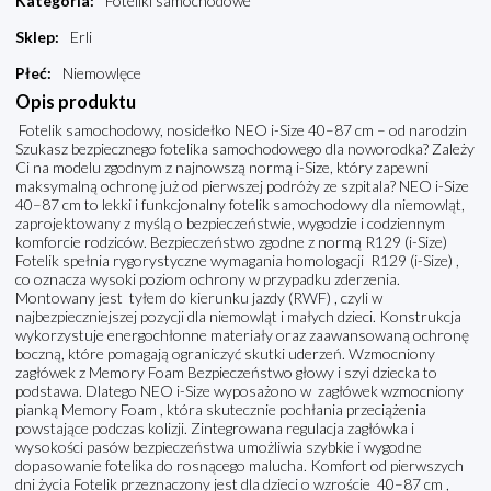
Kategoria
:
Foteliki samochodowe
Sklep
:
Erli
Płeć
:
Niemowlęce
Opis produktu
Fotelik samochodowy, nosidełko NEO i-Size 40–87 cm – od narodzin
Szukasz bezpiecznego fotelika samochodowego dla noworodka? Zależy
Ci na modelu zgodnym z najnowszą normą i-Size, który zapewni
maksymalną ochronę już od pierwszej podróży ze szpitala? NEO i-Size
40–87 cm to lekki i funkcjonalny fotelik samochodowy dla niemowląt,
zaprojektowany z myślą o bezpieczeństwie, wygodzie i codziennym
komforcie rodziców. Bezpieczeństwo zgodne z normą R129 (i-Size)
Fotelik spełnia rygorystyczne wymagania homologacji R129 (i-Size) ,
co oznacza wysoki poziom ochrony w przypadku zderzenia.
Montowany jest tyłem do kierunku jazdy (RWF) , czyli w
najbezpieczniejszej pozycji dla niemowląt i małych dzieci. Konstrukcja
wykorzystuje energochłonne materiały oraz zaawansowaną ochronę
boczną, które pomagają ograniczyć skutki uderzeń. Wzmocniony
zagłówek z Memory Foam Bezpieczeństwo głowy i szyi dziecka to
podstawa. Dlatego NEO i-Size wyposażono w zagłówek wzmocniony
pianką Memory Foam , która skutecznie pochłania przeciążenia
powstające podczas kolizji. Zintegrowana regulacja zagłówka i
wysokości pasów bezpieczeństwa umożliwia szybkie i wygodne
dopasowanie fotelika do rosnącego malucha. Komfort od pierwszych
dni życia Fotelik przeznaczony jest dla dzieci o wzroście 40–87 cm ,