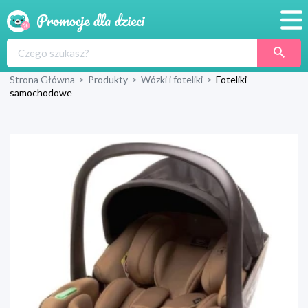
Promocje
Strona Główna
>
Produkty
>
Wózki i foteliki
>
Foteliki
Produkty
samochodowe
Sklepy
Blog
Wyprawka