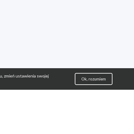
u, zmień ustawienia swojej
Ok, rozumiem
lityka Prywatności
ontakt