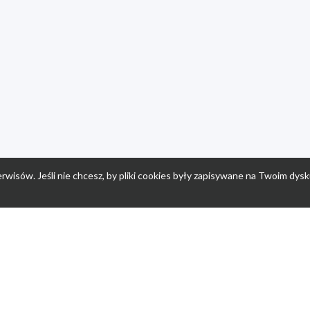
rwisów. Jeśli nie chcesz, by pliki cookies były zapisywane na Twoim dysk
a
Przepisy dla dzieci
Po
Nuumi.pl - moda online
K