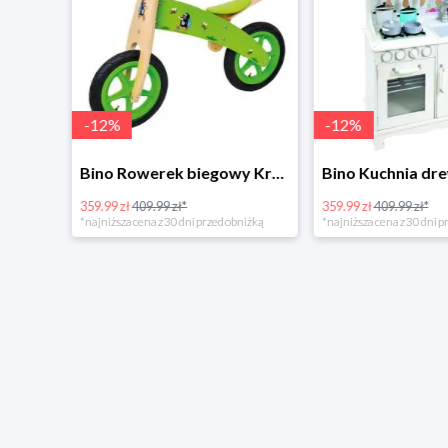
-
12
%
-
12
%
4Home Koc baranek świecący Dino
Bino Rowerek biegowy Krecik
359.99 zł
409.99 zł*
359.99 zł
409.99 zł*
*najniższa cena z 30 dni przed obniżką
*najniższa cena z 30 dni p