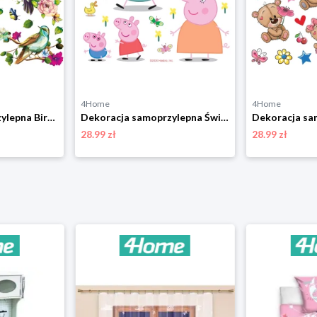
4Home
4Home
Dekoracja samoprzylepna Birds, 30 x 30 cm 4-Home
Dekoracja samoprzylepna Świnka Peppa, 30 x 30 cm 4-Home
28.99 zł
28.99 zł