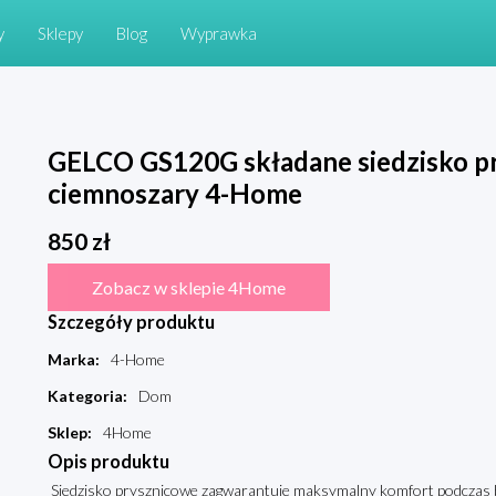
y
Sklepy
Blog
Wyprawka
GELCO GS120G składane siedzisko pr
ciemnoszary 4-Home
850
zł
Zobacz w sklepie 4Home
Szczegóły produktu
Marka
:
4-Home
Kategoria
:
Dom
Sklep
:
4Home
Opis produktu
Siedzisko prysznicowe zagwarantuje maksymalny komfort podczas b