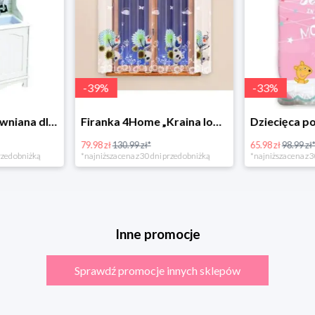
-
39
%
-
33
%
Bino Kuchnia drewniana dla dzieci Provence
Firanka 4Home „Kraina lodu” (Frozen)
79.98 zł
130.99 zł*
65.98 zł
98.99 zł
rzed obniżką
*najniższa cena z 30 dni przed obniżką
*najniższa cena z 3
Inne promocje
Sprawdź promocje innych sklepów