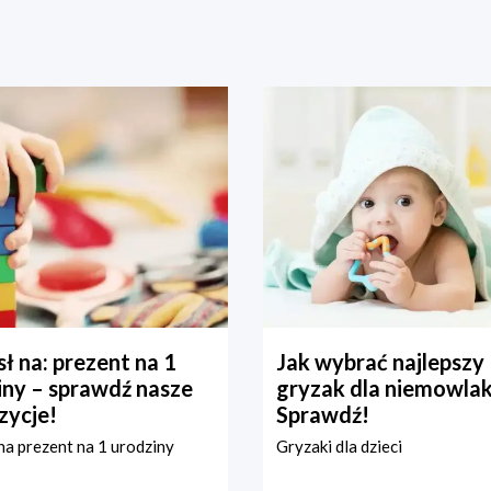
ł na: prezent na 1
Jak wybrać najlepszy
iny – sprawdź nasze
gryzak dla niemowla
zycje!
Sprawdź!
a prezent na 1 urodziny
Gryzaki dla dzieci