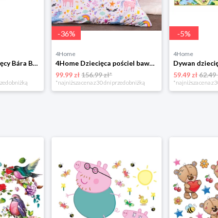
-
36
%
-
5
%
4Home
4Home
Bellatex Koc dziecięcy Bára Butterfly różowy, 75 x 100 cm
4Home Dziecięca pościel bawełniana Unicorns, 140 x 200 cm, 70 x 90 cm
99.99 zł
156.99 zł*
59.49 zł
62.49 
rzed obniżką
*najniższa cena z 30 dni przed obniżką
*najniższa cena z 3