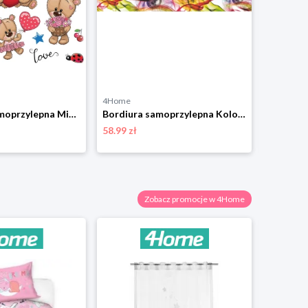
4Home
4Home
Dekoracja samoprzylepna Misie, 30 x 30 cm 4-Home
Bordiura samoprzylepna Kolorowy dym, 500 x 14 cm 4-Home
58.99 zł
28.99 zł
Zobacz promocje w 4Home