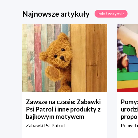
Najnowsze artykuły
Pokaż wszystkie
Zawsze na czasie: Zabawki
Pomys
Psi Patrol i inne produkty z
urodz
bajkowym motywem
propo
Zabawki Psi Patrol
Pomysł n