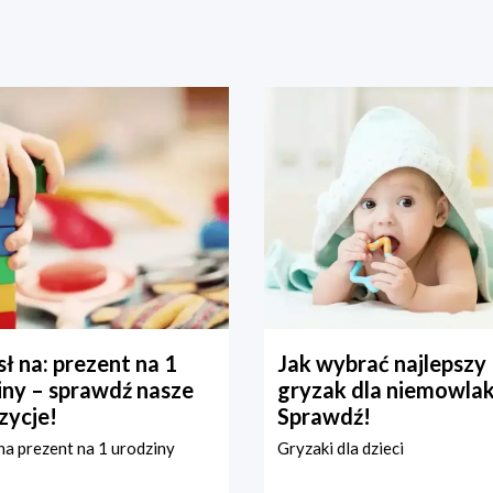
ł na: prezent na 1
Jak wybrać najlepszy
iny – sprawdź nasze
gryzak dla niemowla
zycje!
Sprawdź!
a prezent na 1 urodziny
Gryzaki dla dzieci