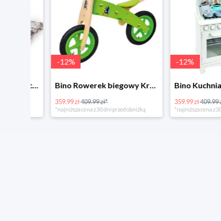
-
12
%
-
12
%
4Home Koc baranek świecący Dino
Bino Rowerek biegowy Krecik
359.99 zł
409.99 zł*
359.99 zł
409.99 zł*
*najniższa cena z 30 dni przed obniżką
*najniższa cena z 30 dni p