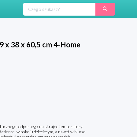
29 x 38 x 60,5 cm 4-Home
ztucznego, odpornego na skrajne temperatury.
azience, w pokoju dziecięcym, a nawet w biurze.
dmiotów i pomagają utrzymać porządek.