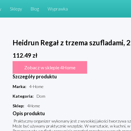
y
Sklepy
Blog
Wyprawka
Heidrun Regał z trzema szufladami, 
112.49
zł
Zobacz w sklepie 4Home
Szczegóły produktu
Marka
:
4-Home
Kategoria
:
Dom
Sklep
:
4Home
Opis produktu
Praktyczny organizer wykonany jest z wysokiej jakości tworzywa s
Może być używany praktycznie wszędzie. W warsztacie, w kuchni, w ł
Przezroczyste szuflady zapewniają przegląd przechowywanych prze