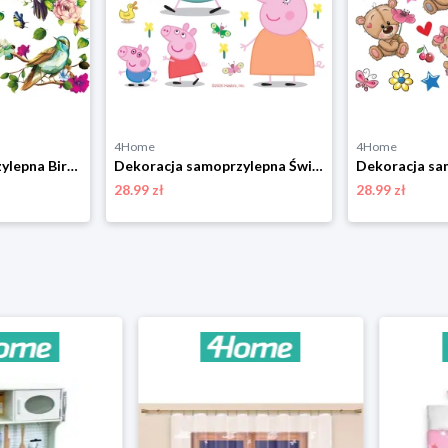
4Home
4Home
Dekoracja samoprzylepna Birds, 30 x 30 cm 4-Home
Dekoracja samoprzylepna Świnka Peppa, 30 x 30 cm 4-Home
28.99 zł
28.99 zł