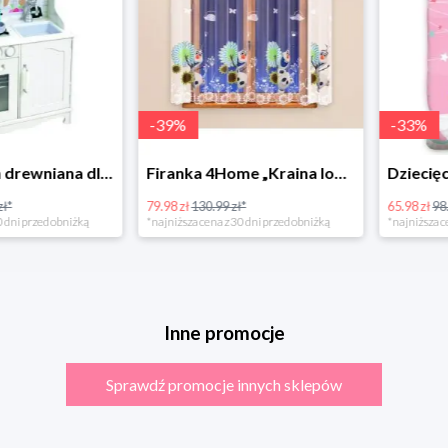
-
39
%
-
33
%
Bino Kuchnia drewniana dla dzieci Provence
Firanka 4Home „Kraina lodu” (Frozen)
79.98 zł
130.99 zł*
65.98 zł
98.99 zł
rzed obniżką
*najniższa cena z 30 dni przed obniżką
*najniższa cena z 3
Inne promocje
Sprawdź promocje innych sklepów