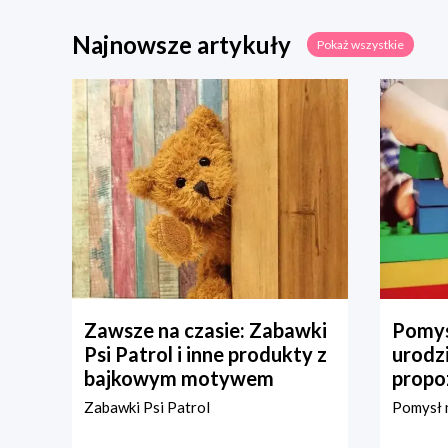
Najnowsze artykuły
Pokaż wszystkie
Zawsze na czasie: Zabawki
Pomys
Psi Patrol i inne produkty z
urodz
bajkowym motywem
propo
Zabawki Psi Patrol
Pomysł n