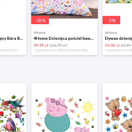
-
36
%
-
5
%
4Home
4Home
Bellatex Koc dziecięcy Bára Butterfly różowy, 75 x 100 cm
4Home Dziecięca pościel bawełniana Unicorns, 140 x 200 cm, 70 x 90 cm
99.99 zł
156.99 zł*
59.49 zł
62.49 
rzed obniżką
*najniższa cena z 30 dni przed obniżką
*najniższa cena z 3