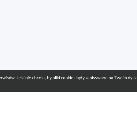
rwisów. Jeśli nie chcesz, by pliki cookies były zapisywane na Twoim dysk
a
Przepisy dla dzieci
Po
Nuumi.pl - moda online
K