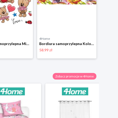
4Home
4Home
Dekoracja samoprzylepna Misie, 30 x 30 cm 4-Home
Bordiura samoprzylepna Kolorowy dym, 500 x 14 cm 4-Home
58.99 zł
28.99 zł
Zobacz promocje w 4Home