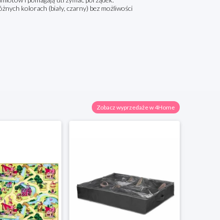
żnych kolorach (biały, czarny) bez możliwości
Zobacz wyprzedaże w 4Home