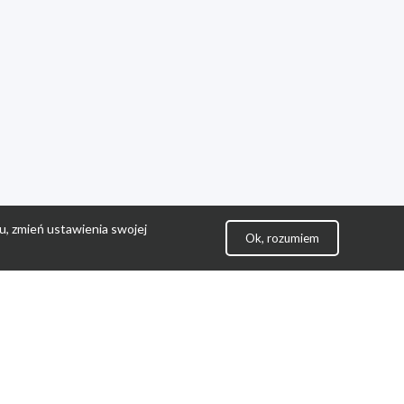
u, zmień ustawienia swojej
Ok, rozumiem
lityka Prywatności
ontakt