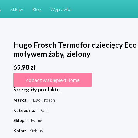
y
Sklepy
Blog
Wyprawka
Hugo Frosch Termofor dziecięcy Eco
motywem żaby, zielony
65.98
zł
Zobacz w sklepie 4Home
Szczegóły produktu
Marka
:
Hugo Frosch
Kategoria
:
Dom
Sklep
:
4Home
Kolor
:
Zielony