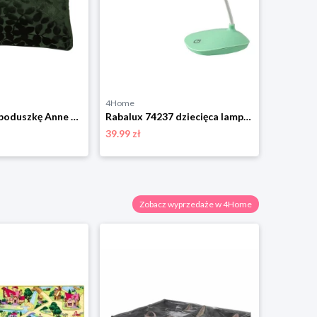
4Home
4Home
Poszewka na poduszkę Anne zielony, 45 x 45 cm 4-Home
Rabalux 74237 dziecięca lampa stołowa LED Bedi, zielony
39.99 zł
132.99 zł
Zobacz wyprzedaże w 4Home