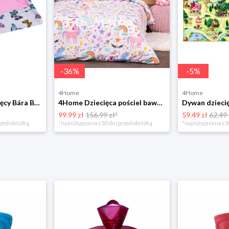
-
36
%
-
5
%
4Home
4Home
Bellatex Koc dziecięcy Bára Butterfly różowy, 75 x 100 cm
4Home Dziecięca pościel bawełniana Unicorns, 140 x 200 cm, 70 x 90 cm
99.99 zł
156.99 zł*
59.49 zł
62.49 
rzed obniżką
*najniższa cena z 30 dni przed obniżką
*najniższa cena z 3