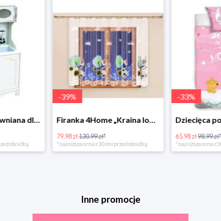
-
39
%
-
33
%
Bino Kuchnia drewniana dla dzieci Provence
Firanka 4Home „Kraina lodu” (Frozen)
79.98 zł
130.99 zł*
65.98 zł
98.99 zł
rzed obniżką
*najniższa cena z 30 dni przed obniżką
*najniższa cena z 3
Inne promocje