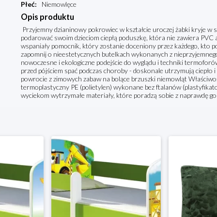
Płeć
:
Niemowlęce
Opis produktu
Przyjemny dzianinowy pokrowiec w kształcie uroczej żabki kryje w
podarować swoim dzieciom ciepłą poduszkę, która nie zawiera PVC a
wspaniały pomocnik, który zostanie doceniony przez każdego, kto pot
zapomnij o nieestetycznych butelkach wykonanych z nieprzyjemneg
nowoczesne i ekologiczne podejście do wyglądu i techniki termoforó
przed pójściem spać podczas choroby - doskonale utrzymują ciepło i 
powrocie z zimowych zabaw na bolące brzuszki niemowląt Właściwo
termoplastyczny PE (polietylen) wykonane bez ftalanów (plastyfik
wyciekom wytrzymałe materiały, które poradzą sobie z naprawdę g