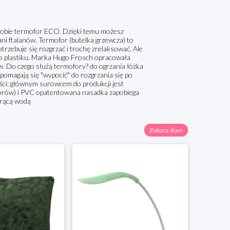
 sobie termofor ECO. Dzięki temu możesz
ni ftalanów. Termofor (butelka grzewcza) to
rzebuje się rozgrzać i trochę zrelaksować. Ale
o plastiku. Marka Hugo Frosch opracowała
w. Do czego służą termofory? do ogrzania łóżka
pomagają się "wypocić" do rozgrzania się po
ści: głównym surowcem do produkcji jest
atorów) i PVC opatentowana nasadka zapobiega
orącą wodą
Zobacz dom