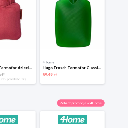
4Home
4Home
Hugo Frosch Termofor dziecięcy Uni, czerwony
Hugo Frosch Termofor Classic Plant 1,8 l, zielony
zł*
59.49 zł
59.49 zł
0 dni przed obniżką
Zobacz promocje w 4Home