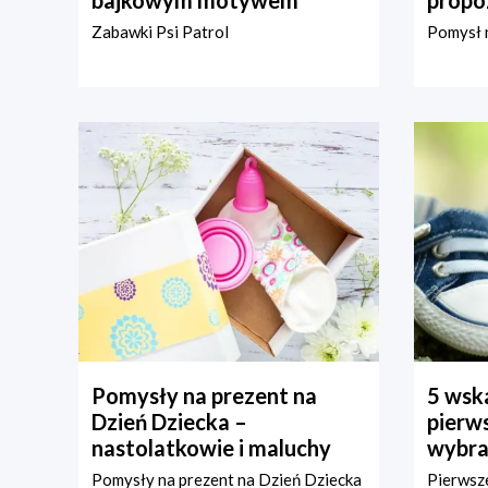
bajkowym motywem
propo
Zabawki Psi Patrol
Pomysł n
Pomysły na prezent na
5 wska
Dzień Dziecka –
pierws
nastolatkowie i maluchy
wybra
Pomysły na prezent na Dzień Dziecka
Pierwsze