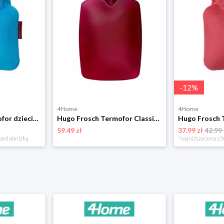
-
12
%
4Home
4Home
Hugo Frosch Termofor dziecięcy Uni, niebieski
Hugo Frosch Termofor Classic Plant 1,8 l, fioletowy
59.49 zł
37.99 zł
42.99 
rzed obniżką
*najniższa cena z 3