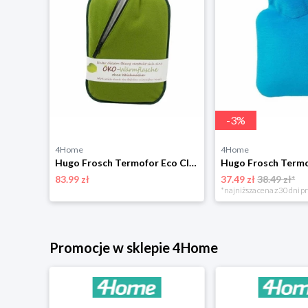
-
3
%
4Home
4Home
Hugo Frosch Termofor Classic z pokrowcem ze sztucznego futerka, bordowy
Hugo Frosch Termofor Eco Classic Comfort z pokrowcem softshell
83.99 zł
37.49 zł
38.49 zł*
*najniższa cena z 30 dni p
Promocje w sklepie 4Home