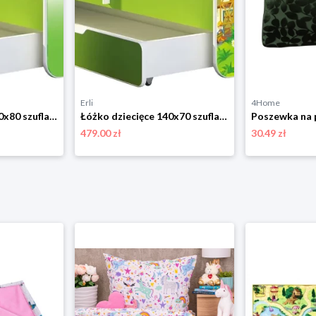
Erli
4Home
Łóżko dziecięce 160x80 szuflada materac ZIELONE
Łóżko dziecięce 140x70 szuflada materac ZIELONE
479.00 zł
30.49 zł