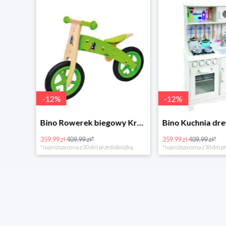
-
12
%
-
12
%
4Home Koc baranek świecący Dino
Bino Rowerek biegowy Krecik
359.99 zł
409.99 zł*
359.99 zł
409.99 zł*
*najniższa cena z 30 dni przed obniżką
*najniższa cena z 30 dni p