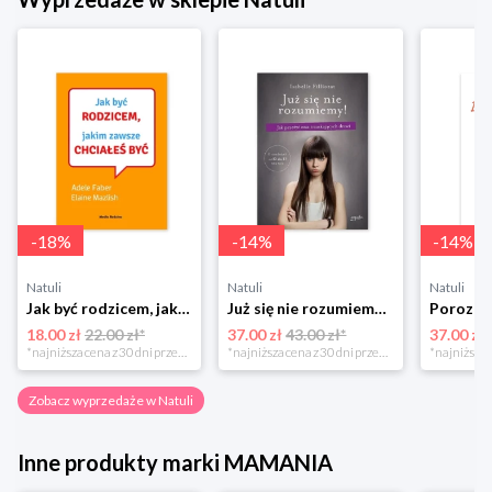
-
18
%
-
14
%
-
14
%
Natuli
Natuli
Natuli
Jak być rodzicem, jakim zawsze chciałeś być Media rodzina
Już się nie rozumiemy! Jak przeżyć czas trzaskających drzwi Esprit
18.00 zł
22.00 zł*
37.00 zł
43.00 zł*
37.00 zł
*najniższa cena z 30 dni przed obniżką
*najniższa cena z 30 dni przed obniżką
Zobacz wyprzedaże w Natuli
Inne produkty marki MAMANIA