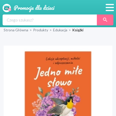
Promocje
Strona Główna
>
Produkty
>
Edukacja
>
Książki
Produkty
Sklepy
Blog
Wyprawka