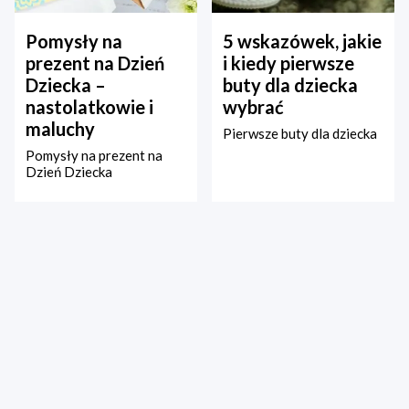
Pomysły na
5 wskazówek, jakie
prezent na Dzień
i kiedy pierwsze
Dziecka –
buty dla dziecka
nastolatkowie i
wybrać
maluchy
Pierwsze buty dla dziecka
Pomysły na prezent na
Dzień Dziecka