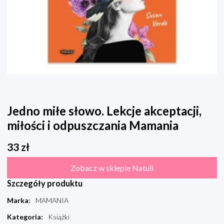
Jedno miłe słowo. Lekcje akceptacji,
miłości i odpuszczania Mamania
33
zł
Zobacz w sklepie Natuli
Szczegóły produktu
Marka
:
MAMANIA
Kategoria
:
Książki