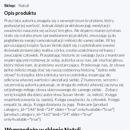
Sklep
:
Natuli
Opis produktu
Przez lata autorka zmagała się z wewnętrznym krytykiem, który
podważał jej wartość. Jednak dzięki praktykom jogi, medytacji i
uważności nauczyła się uciszyć ten głos. Ale dopiero macierzyństwo
stało się ostatecznym sprawdzianem jej praktyki, zmuszając ją do
pogłębienia swojej samoakceptacji i miłości do samej siebie. W tej
poruszającej książce Susan Verde dzieli się z czytelnikami swoimi
doświadczeniami jako matka, córka, osoba uzależniona od kawy i
zwyczajnie człowiek. Przeplatając historie ze swojego życia z mantrami
wspierającymi rozmowę ze sobą, autorka uczy nas, jak słuchać głosu,
który mówi nam, że jesteśmy wystarczający. Przekonuje nas, że słowa
pełne miłości mogą stać się naszą codzienną historią. "Jedno miłe
słowo" to książka, która dotyka serca czytelnika, inspirując do
odkrycia własnej wartości i akceptacji siebie. Z humorem, sercem i
szczerością autorka pokazuje, że droga do miłości własnej zaczyna się
od jednego miłego słowa skierowanego do samego siebie. Zobacz
serię książek dla dzieci autorstwa Susan Verde: Ja, miłość. Księga
współodczuwania Ja, spokój. Księga uważności Ja, człowiek. Księga
empatii Ja, akcja. Księga działania Ja, joga Polecane [product
category_id="146" limit="24" slider="true" onlyAvailable="true"]
[product category_id="161" limit="24" slider="true"
onlyAvailable="true"]
Wyprzedaże w sklepie Natuli