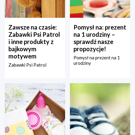
Zawsze na czasie:
Pomysł na: prezent
Zabawki Psi Patrol
na 1 urodziny –
i inne produkty z
sprawdź nasze
bajkowym
propozycje!
motywem
Pomysł na prezent na 1
urodziny
Zabawki Psi Patrol