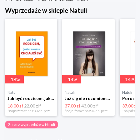
Wyprzedaże w sklepie Natuli
-
18
%
-
14
%
-
14
%
Natuli
Natuli
Natuli
Jak być rodzicem, jakim zawsze chciałeś być Media rodzina
Już się nie rozumiemy! Jak przeżyć czas trzaskających drzwi Esprit
18.00 zł
22.00 zł*
37.00 zł
43.00 zł*
37.00 zł
*najniższa cena z 30 dni przed obniżką
*najniższa cena z 30 dni przed obniżką
Zobacz wyprzedaże w Natuli