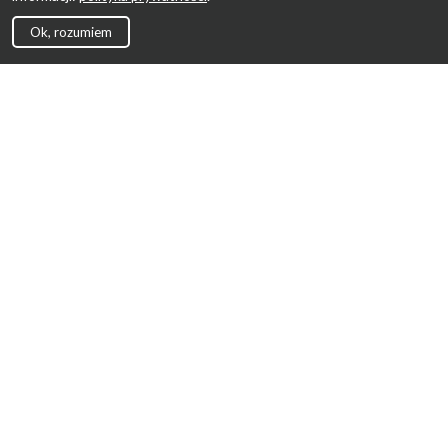
Ok, rozumiem
Strona Główna
Promocje
Sklepy
Wyprawka