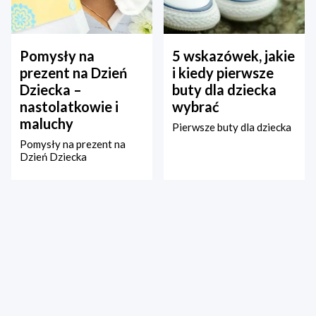
Pomysły na
5 wskazówek, jakie
prezent na Dzień
i kiedy pierwsze
Dziecka –
buty dla dziecka
nastolatkowie i
wybrać
maluchy
Pierwsze buty dla dziecka
Pomysły na prezent na
Dzień Dziecka