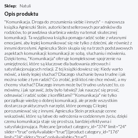
Sklep
:
Natuli
Opis produktu
"Komunikacja. Droga do zrozumienia siebie i innych" – najnowsza
książka Agnieszki Stein, autorki bestsellerowych poradników dla
rodziców, to prawdziwa skarbnica wiedzy na temat skutecznej
komunikacji. Ta wyjątkowa książka pomaga radzić sobie z własnymi
emocjami, aby lepiej komunikować się nie tylko z dziećmi, ale również z
innymi dorosłymi. Agnieszka Stein skupia się na trzech podstawowych
aspektach komunikacji: komunikacji ze sobą, słuchaniu i mówieniu.
Dzięki temu, "Komunikacja" oferuje kompleksowe spojrzenie na
umiejętności, które są kluczowe dla budowania zdrowych i
satysfakcjonujących relacji. Z tej książki dowiesz się: Kiedy warto
mówić, a kiedy lepiej słuchać? Dlaczego słuchanie bywa trudne i jak
można sobie z tym radzić? Co zrobić, jeśli ktoś nie chce mówić, a my
chcemy słuchać? Dlaczego innym może być trudno usłyszeć to, co
mówimy, i jak sprawić, żeby było łatwiej? Jak nauczyć się prosić,
odmawiać i radzić sobie z konfliktami? "Komunikacja" nie tylko
porządkuje wiedzę o dobrej komunikacji, ale przede wszystkim
dostarcza praktycznych narzędzi, które pomogą Ci lepiej
porozumiewać się z innymi. Agnieszka Stein przekazuje cenne
wskazówki, które są łatwe do wdrożenia w codziennym życiu, dzięki
czemu komunikacja staje się prostsza, bardziej efektywna i
satysfakcjonująca. Polecane [product category_id="374" limit="24"
slider="true" onlyAvailable="true"] [product category_id="176"
limit="24" slider="true" onlyAvailable="true"]