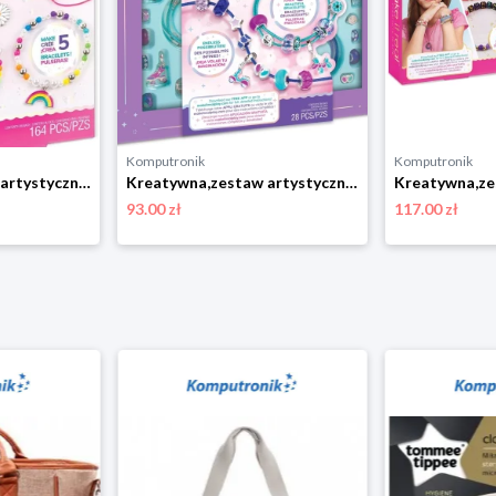
Komputronik
Komputronik
Kreatywna,zestaw artystyczny,zestaw do odgrywania ról Make it Real Rainbow Treasur bransoletki Make It Real
Kreatywna,zestaw artystyczny,zestaw do odgrywania ról Make it Real Halo Charms True Blue Zestaw do tworzenia bransoletek Make It Real
93.00 zł
117.00 zł