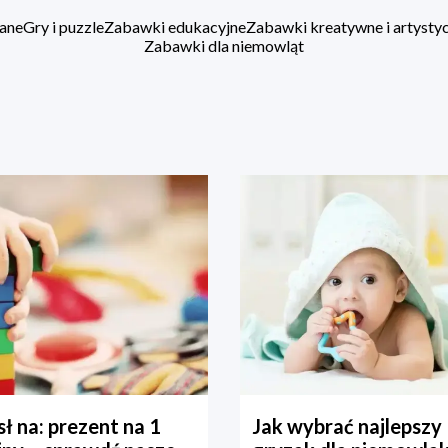
ane
Gry i puzzle
Zabawki edukacyjne
Zabawki kreatywne i artysty
Zabawki dla niemowląt
ł na: prezent na 1
Jak wybrać najlepszy