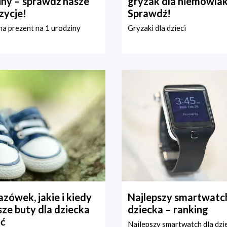
iny – sprawdź nasze
gryzak dla niemowla
zycje!
Sprawdź!
a prezent na 1 urodziny
Gryzaki dla dzieci
zówek, jakie i kiedy
Najlepszy smartwatch
ze buty dla dziecka
dziecka – ranking
ć
Najlepszy smartwatch dla dzi