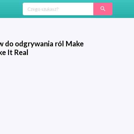
w do odgrywania ról Make
e It Real