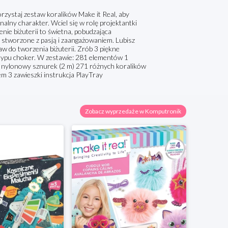
zystaj zestaw koralików Make it Real, aby
lny charakter. Wciel się w rolę projektantki
ienie biżuterii to świetna, pobudzająca
stworzone z pasją i zaangażowaniem. Lubisz
w do tworzenia biżuterii. Zrób 3 piękne
k typu choker. W zestawie: 281 elementów 1
1 nylonowy sznurek (2 m) 271 różnych koralików
m 3 zawieszki instrukcja PlayTray
Zobacz wyprzedaże w Komputronik