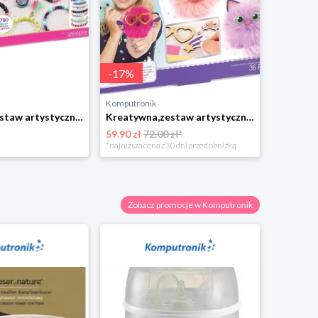
-
17
%
Komputronik
Komputro
Kreatywna,zestaw artystyczny,zestaw do odgrywania ról Make it Real Mega Jewelry Studio zestaw do tworzenia bransoletek Make It Real
Kreatywna,zestaw artystyczny,zestaw do odgrywania ról Make it Real Puszysty Przyjaciel Zestaw Do Tworzenia Breloczków Make It Real
59.90 zł
72.00 zł*
63.00 zł
*najniższa cena z 30 dni przed obniżką
Zobacz promocje w Komputronik