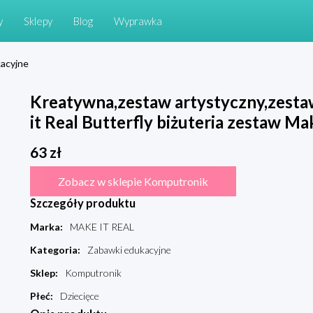
y
Sklepy
Blog
Wyprawka
acyjne
Kreatywna,zestaw artystyczny,zesta
it Real Butterfly biżuteria zestaw Mak
63
zł
Zobacz w sklepie Komputronik
Szczegóły produktu
Marka
:
MAKE IT REAL
Kategoria
:
Zabawki edukacyjne
Sklep
:
Komputronik
Płeć
:
Dziecięce