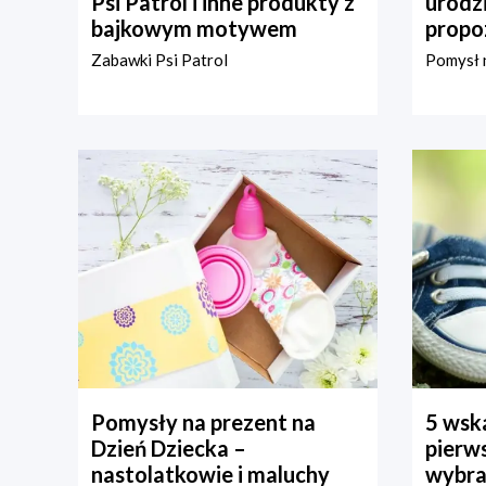
Psi Patrol i inne produkty z
urodz
bajkowym motywem
propo
Zabawki Psi Patrol
Pomysł n
Pomysły na prezent na
5 wska
Dzień Dziecka –
pierws
nastolatkowie i maluchy
wybra