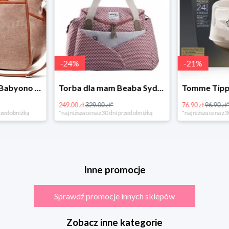
-
24
%
-
21
%
Torba dla mamy Babyono 1507/01 Comfort Chic w super cenie
Torba dla mam Beaba Sydney Play Print marsala
249.00 zł
329.00 zł*
76.90 zł
96.90 zł
rzed obniżką
*najniższa cena z 30 dni przed obniżką
*najniższa cena z 3
Inne promocje
Sprawdź promocje innych sklepów
Zobacz inne kategorie