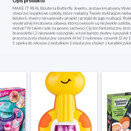
Opis produktu
MAKE IT REAL Biżuteria Butterfly Jewelry, zestaw kreatywny Wykor
stworzyć wyjątkowe ozdoby, które nadadzą Twoim stylizacjom niebana
biżuterii, stwórz niesamowity projekt i przejdź do jego realizacji. Rob
wyobraźnię kreatywna zabawa, której owocem są niezwykłe ozdoby, 
motyle? W takim razie na pewno zachwyci Cię ten fantastyczny zesta
bransoletki i 2 niezwykłe naszyjniki, w tym bardzo modny naszyjni
przezroczysty elastyczny sznurek (4 m) 1 nylonowy sznurek (2 m) 
1 spinka do włosów z motylkiem 1 elastyczny choker z karabińczykie