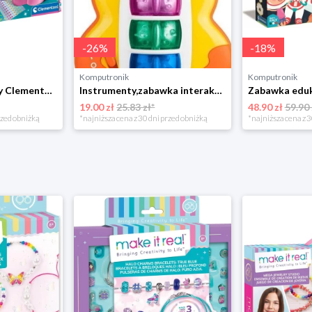
-
26
%
-
18
%
Komputronik
Komputronik
Zestaw artystyczny Clementoni Crazy chic Odjazdowe paznokcie 78771
Instrumenty,zabawka interaktywna Chicco Baby Sense & Focus Żyrafa Gitara
19.00 zł
25.83 zł*
48.90 zł
59.90 
rzed obniżką
*najniższa cena z 30 dni przed obniżką
*najniższa cena z 3