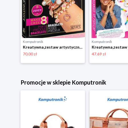
Komputronik
Komputronik
Kreatywna,zestaw artystyczny,zestaw do odgrywania ról Make It Real Positiv zestaw biżuterii
Kreatywna,zestaw artystyczny,zestaw do odgrywania ról Make it Real Juicy Mini Pink & Precious Zestaw do tworzenia bransoletek Make It Real
70.00 zł
47.69 zł
Promocje w sklepie Komputronik