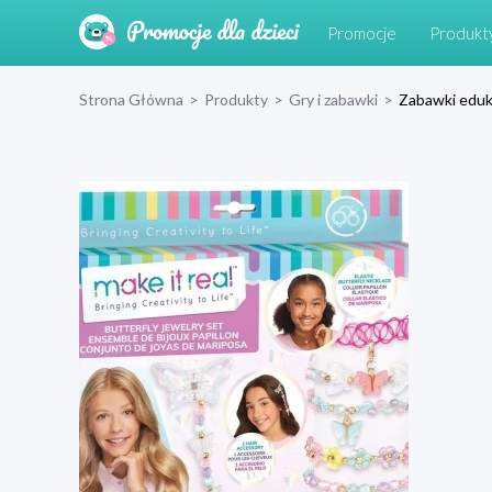
Promocje
Produkt
Strona Główna
>
Produkty
>
Gry i zabawki
>
Zabawki eduk