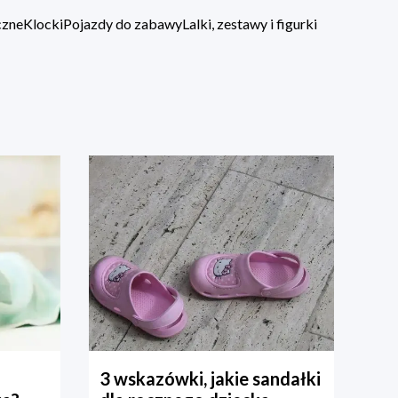
czne
Klocki
Pojazdy do zabawy
Lalki, zestawy i figurki
3 wskazówki, jakie sandałki