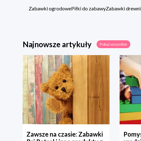
Zabawki ogrodowe
Piłki do zabawy
Zabawki drewni
Najnowsze artykuły
Pokaż wszystkie
Zawsze na czasie: Zabawki
Pomys