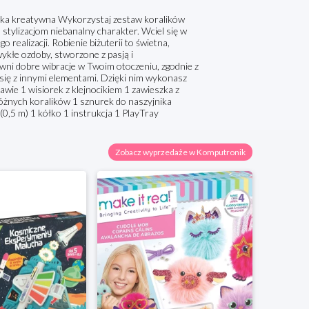
wka kreatywna Wykorzystaj zestaw koralików
stylizacjom niebanalny charakter. Wciel się w
o realizacji. Robienie biżuterii to świetna,
kłe ozdoby, stworzone z pasją i
wni dobre wibracje w Twoim otoczeniu, zgodnie z
ą się z innymi elementami. Dzięki nim wykonasz
awie 1 wisiorek z klejnocikiem 1 zawieszka z
óżnych koralików 1 sznurek do naszyjnika
0,5 m) 1 kółko 1 instrukcja 1 PlayTray
Zobacz wyprzedaże w Komputronik