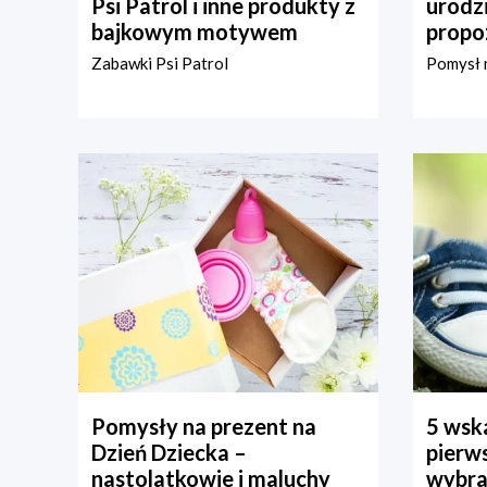
Psi Patrol i inne produkty z
urodz
bajkowym motywem
propo
Zabawki Psi Patrol
Pomysł n
Pomysły na prezent na
5 wska
Dzień Dziecka –
pierws
nastolatkowie i maluchy
wybra