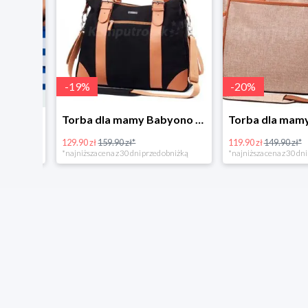
-
19
%
-
20
%
Tanie kupowanie w Komputronik
Torba dla mamy Babyono 1505/01 Comfort Icoinic 5/5
129.90 zł
159.90 zł*
119.90 zł
149.90 zł*
*najniższa cena z 30 dni przed obniżką
*najniższa cena z 30 dni p