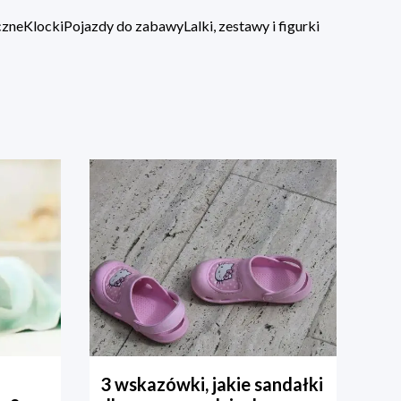
czne
Klocki
Pojazdy do zabawy
Lalki, zestawy i figurki
3 wskazówki, jakie sandałki