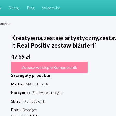
y
Sklepy
Blog
Wyprawka
acyjne
Kreatywna,zestaw artystyczny,zesta
It Real Positiv zestaw biżuterii
47.69
zł
Zobacz w sklepie Komputronik
Szczegóły produktu
Marka
:
MAKE IT REAL
Kategoria
:
Zabawki edukacyjne
Sklep
:
Komputronik
Płeć
:
Dziecięce