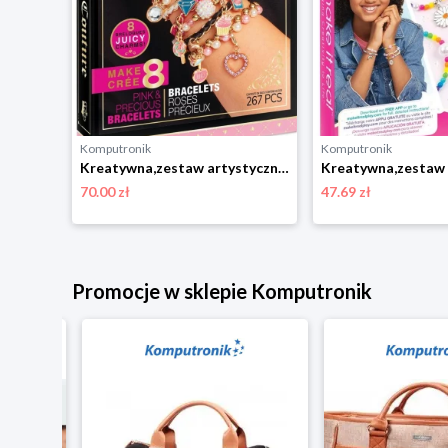
Komputronik
Komputronik
Kreatywna,zestaw artystyczny,zestaw do odgrywania ról Make It Real Positiv zestaw biżuterii
Kreatywna,zestaw artystyczny,zestaw do odgrywania ról Make it Real Juicy Mini Pink & Precious Zestaw do tworzenia bransoletek Make It Real
70.00 zł
47.69 zł
Promocje w sklepie Komputronik