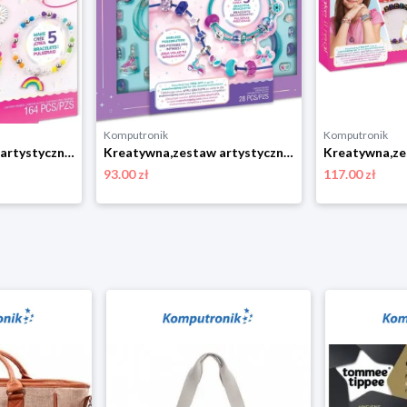
Komputronik
Komputronik
Kreatywna,zestaw artystyczny,zestaw do odgrywania ról Make it Real Rainbow Treasur bransoletki Make It Real
Kreatywna,zestaw artystyczny,zestaw do odgrywania ról Make it Real Halo Charms True Blue Zestaw do tworzenia bransoletek Make It Real
93.00 zł
117.00 zł