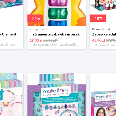
-
26
%
-
18
%
Komputronik
Komputronik
Zestaw artystyczny Clementoni Crazy chic Odjazdowe paznokcie 78771
Instrumenty,zabawka interaktywna Chicco Baby Sense & Focus Żyrafa Gitara
19.00 zł
25.83 zł*
48.90 zł
59.90 
rzed obniżką
*najniższa cena z 30 dni przed obniżką
*najniższa cena z 3