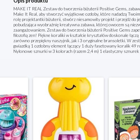
Opis produktu
MAKE IT REAL Zestaw do tworzenia biżuterii Positive Gems, zaba
Make It Real, aby stworzyć wyjątkowe ozdoby, które nadadzą Twoim 
rolę projektantki biżuterii, stwórz niesamowity projekt i przejdź do jeg
pobudzająca wyobraźnię kreatywna zabawa, której owocem są niezwy
zaangażowaniem. Zestaw do tworzenia biżuterii Positive Gems zape
filozofią zen! Piękne koraliki w kształcie kryształów doskonale łącz
zarówno przepiękny naszyjnik, jak i 3 oryginalne bransoletki. W zest
gwiazdką 1 ozdobny element łączący 1 duży fasetowany koralik 49 r
Nylonowe sznurki w 3 kolorach (razem 2,4 m) 1 elastyczny sznurek (