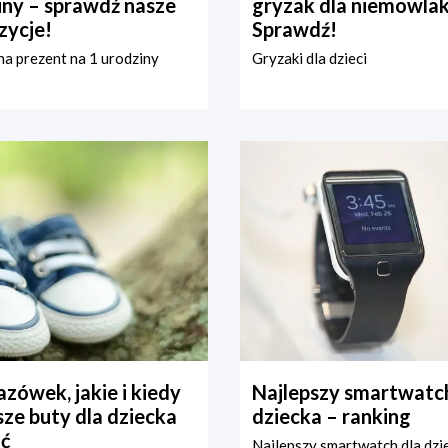
iny – sprawdź nasze
gryzak dla niemowla
zycje!
Sprawdź!
a prezent na 1 urodziny
Gryzaki dla dzieci
zówek, jakie i kiedy
Najlepszy smartwatch
ze buty dla dziecka
dziecka – ranking
ć
Najlepszy smartwatch dla dzi