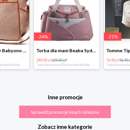
-
24
%
-
21
%
Torba dla mamy Babyono 1507/01 Comfort Chic w super cenie
Torba dla mam Beaba Sydney Play Print marsala
249.00 zł
329.00 zł*
76.90 zł
96.90 zł
rzed obniżką
*najniższa cena z 30 dni przed obniżką
*najniższa cena z 3
Inne promocje
Sprawdź promocje innych sklepów
Zobacz inne kategorie