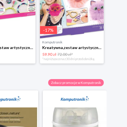
-
17
%
Komputronik
Komputro
Kreatywna,zestaw artystyczny,zestaw do odgrywania ról Make it Real Mega Jewelry Studio zestaw do tworzenia bransoletek Make It Real
Kreatywna,zestaw artystyczny,zestaw do odgrywania ról Make it Real Puszysty Przyjaciel Zestaw Do Tworzenia Breloczków Make It Real
59.90 zł
72.00 zł*
63.00 zł
*najniższa cena z 30 dni przed obniżką
Zobacz promocje w Komputronik