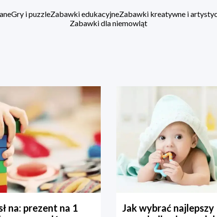
ane
Gry i puzzle
Zabawki edukacyjne
Zabawki kreatywne i artysty
Zabawki dla niemowląt
ł na: prezent na 1
Jak wybrać najlepszy