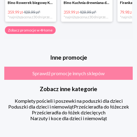
Bino Rowerek biegowy Krecik
Bino Kuchnia drewniana dla dzieci Provence
359.99 zł
409.99 zł*
359.99 zł
409.99 zł*
79.98 zł
13
*najniższa cena z 30 dni przed obniżką
*najniższa cena z 30 dni przed obniżką
Zobacz promocje w 4Home
Inne promocje
Sprawdź promocje innych sklepów
Zobacz inne kategorie
Komplety pościeli i poszewki na poduszki dla dzieci
Poduszki dla dzieci i niemowląt
Prześcieradła do łóżeczek
Prześcieradła do łóżek dziecięcych
Narzuty i koce dla dzieci i niemowląt