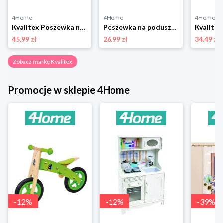
4Home
4Home
4Home
Kvalitex Poszewka na poduszkę Paproć, 40 x 40 cm, 2 szt.
Poszewka na poduszkę Nordic Shelby beżowy, 40 x 40 cm Kvalitex
45.99 zł
26.99 zł
34.49 zł
Zobacz markę Kvalitex
Promocje w sklepie 4Home
-
12
%
-
12
%
-
39
%