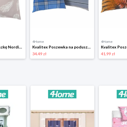
4Home
4Home
Poszewka na poduszkę Nordic Shelby beżowy, 40 x 40 cm Kvalitex
Kvalitex Poszewka na poduszkę Campus niebieski, 40 x 40 cm, 2 szt.
34.49 zł
41.99 zł