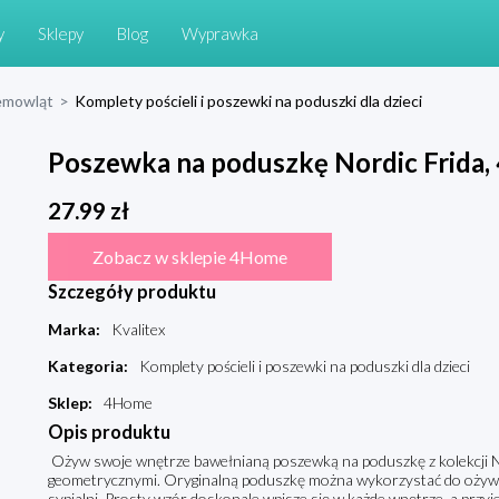
y
Sklepy
Blog
Wyprawka
niemowląt
>
Komplety pościeli i poszewki na poduszki dla dzieci
Poszewka na poduszkę Nordic Frida, 
27.99
zł
Zobacz w sklepie 4Home
Szczegóły produktu
Marka
:
Kvalitex
Kategoria
:
Komplety pościeli i poszewki na poduszki dla dzieci
Sklep
:
4Home
Opis produktu
Ożyw swoje wnętrze bawełnianą poszewką na poduszkę z kolekcji 
geometrycznymi. Oryginalną poduszkę można wykorzystać do ożywien
sypialni. Prosty wzór doskonale wpisze się w każde wnętrze, a przy