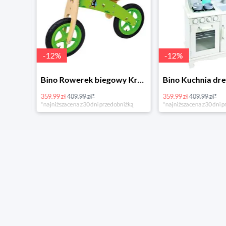
-
12
%
-
12
%
4Home Koc baranek świecący Dino
Bino Rowerek biegowy Krecik
359.99 zł
409.99 zł*
359.99 zł
409.99 zł*
*najniższa cena z 30 dni przed obniżką
*najniższa cena z 30 dni p