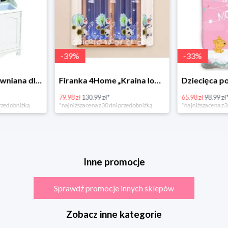
-
39
%
-
33
%
Bino Kuchnia drewniana dla dzieci Provence
Firanka 4Home „Kraina lodu” (Frozen)
79.98 zł
130.99 zł*
65.98 zł
98.99 zł
rzed obniżką
*najniższa cena z 30 dni przed obniżką
*najniższa cena z 3
Inne promocje
Sprawdź promocje innych sklepów
Zobacz inne kategorie