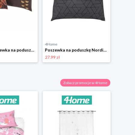
4Home
4Home
Kvalitex Poszewka na poduszkę Paproć brązowy, 40 x 40 cm, zestaw 2 szt.
Poszewka na poduszkę Nordic Frida, 40 x 40 cm Kvalitex
27.99 zł
26.99 zł
Zobacz promocje w 4Home