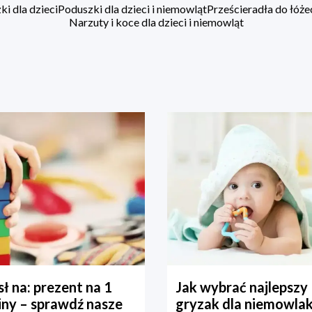
i dla dzieci
Poduszki dla dzieci i niemowląt
Prześcieradła do łóż
Narzuty i koce dla dzieci i niemowląt
ł na: prezent na 1
Jak wybrać najlepszy
iny – sprawdź nasze
gryzak dla niemowla