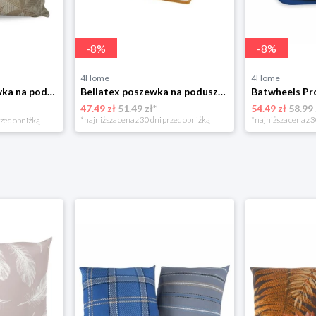
-
8
%
-
8
%
4Home
4Home
Matějovský Poszewka na poduszkę Solei, 40 x 40 cm
Bellatex poszewka na poduszkę klinową frotte musztardowa, 80 x 50 x 20 cm
47.49 zł
51.49 zł*
54.49 zł
58.99 
*najniższa cena z 30 dni przed obniżką
*najniższa cena z 3
rzed obniżką