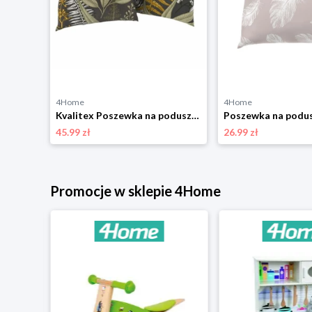
4Home
4Home
Poszewka na poduszkę Grace żółty, 40 x 40 cm Kvalitex
Kvalitex Poszewka na poduszkę Paproć, 40 x 40 cm, 2 szt.
45.99 zł
26.99 zł
Promocje w sklepie 4Home