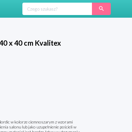
40 x 40 cm Kvalitex
Nordic w kolorze ciemnoszarym z wzorami
ia salonu lub jako uzupełnienie pościeli w
jemny materiał jest bardzo łatwy w utrzymaniu.