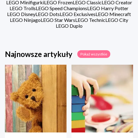
LEGO Minifigurki
LEGO Frozen
LEGO Classic
LEGO Creator
LEGO Trolls
LEGO Speed Champions
LEGO Harry Potter
LEGO Disney
LEGO Dots
LEGO Exclusives
LEGO Minecraft
LEGO Ninjago
LEGO Star Wars
LEGO Technic
LEGO City
LEGO Duplo
Najnowsze artykuły
Pokaż wszystkie