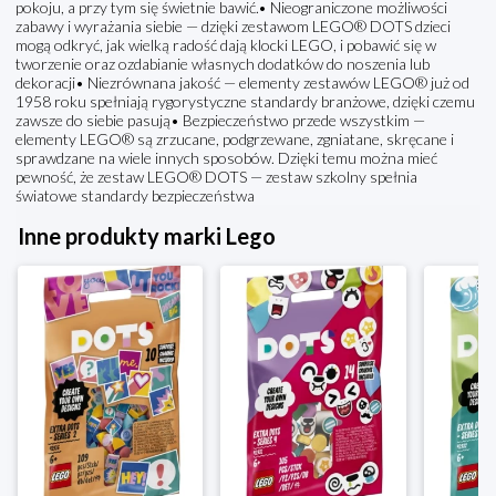
pokoju, a przy tym się świetnie bawić.• Nieograniczone możliwości
zabawy i wyrażania siebie — dzięki zestawom LEGO® DOTS dzieci
mogą odkryć, jak wielką radość dają klocki LEGO, i pobawić się w
tworzenie oraz ozdabianie własnych dodatków do noszenia lub
dekoracji• Niezrównana jakość — elementy zestawów LEGO® już od
1958 roku spełniają rygorystyczne standardy branżowe, dzięki czemu
zawsze do siebie pasują• Bezpieczeństwo przede wszystkim —
elementy LEGO® są zrzucane, podgrzewane, zgniatane, skręcane i
sprawdzane na wiele innych sposobów. Dzięki temu można mieć
pewność, że zestaw LEGO® DOTS — zestaw szkolny spełnia
światowe standardy bezpieczeństwa
Inne produkty marki Lego