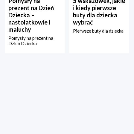
Pomysły na
5 wskazówek, jakie
prezent na Dzień
i kiedy pierwsze
Dziecka –
buty dla dziecka
nastolatkowie i
wybrać
maluchy
Pierwsze buty dla dziecka
Pomysły na prezent na
Dzień Dziecka