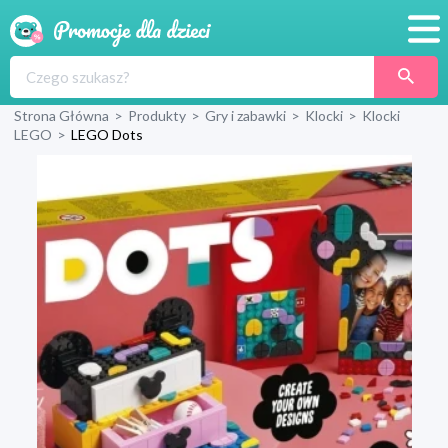
Promocje
Strona Główna
>
Produkty
>
Gry i zabawki
>
Klocki
>
Klocki
Produkty
LEGO
>
LEGO Dots
Sklepy
Blog
Wyprawka