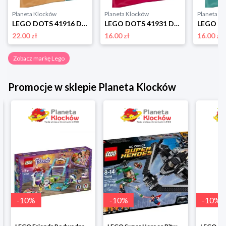
Planeta Klocków
Planeta Klocków
Planeta K
LEGO DOTS 41916 Dodatki DOTS - seria 2 Lego
LEGO DOTS 41931 Dodatki DOTS - seria 4 Lego
22.00 zł
16.00 zł
16.00 zł
Zobacz markę Lego
Promocje w sklepie Planeta Klocków
-
10
%
-
10
%
-
10
%