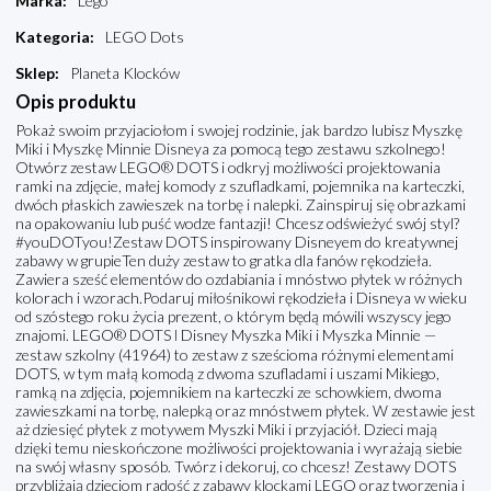
Marka
:
Lego
Kategoria
:
LEGO Dots
Sklep
:
Planeta Klocków
Opis produktu
Pokaż swoim przyjaciołom i swojej rodzinie, jak bardzo lubisz Myszkę
Miki i Myszkę Minnie Disneya za pomocą tego zestawu szkolnego!
Otwórz zestaw LEGO® DOTS i odkryj możliwości projektowania
ramki na zdjęcie, małej komody z szufladkami, pojemnika na karteczki,
dwóch płaskich zawieszek na torbę i nalepki. Zainspiruj się obrazkami
na opakowaniu lub puść wodze fantazji! Chcesz odświeżyć swój styl?
#youDOTyou!Zestaw DOTS inspirowany Disneyem do kreatywnej
zabawy w grupieTen duży zestaw to gratka dla fanów rękodzieła.
Zawiera sześć elementów do ozdabiania i mnóstwo płytek w różnych
kolorach i wzorach.Podaruj miłośnikowi rękodzieła i Disneya w wieku
od szóstego roku życia prezent, o którym będą mówili wszyscy jego
znajomi. LEGO® DOTS ǀ Disney Myszka Miki i Myszka Minnie —
zestaw szkolny (41964) to zestaw z sześcioma różnymi elementami
DOTS, w tym małą komodą z dwoma szufladami i uszami Mikiego,
ramką na zdjęcia, pojemnikiem na karteczki ze schowkiem, dwoma
zawieszkami na torbę, nalepką oraz mnóstwem płytek. W zestawie jest
aż dziesięć płytek z motywem Myszki Miki i przyjaciół. Dzieci mają
dzięki temu nieskończone możliwości projektowania i wyrażają siebie
na swój własny sposób. Twórz i dekoruj, co chcesz! Zestawy DOTS
przybliżają dzieciom radość z zabawy klockami LEGO oraz tworzenia i