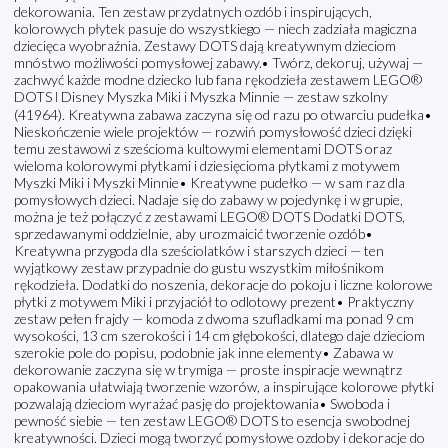
dekorowania. Ten zestaw przydatnych ozdób i inspirujących,
kolorowych płytek pasuje do wszystkiego — niech zadziała magiczna
dziecięca wyobraźnia. Zestawy DOTS dają kreatywnym dzieciom
mnóstwo możliwości pomysłowej zabawy.• Twórz, dekoruj, używaj —
zachwyć każde modne dziecko lub fana rękodzieła zestawem LEGO®
DOTS ǀ Disney Myszka Miki i Myszka Minnie — zestaw szkolny
(41964). Kreatywna zabawa zaczyna się od razu po otwarciu pudełka•
Nieskończenie wiele projektów — rozwiń pomysłowość dzieci dzięki
temu zestawowi z sześcioma kultowymi elementami DOTS oraz
wieloma kolorowymi płytkami i dziesięcioma płytkami z motywem
Myszki Miki i Myszki Minnie• Kreatywne pudełko — w sam raz dla
pomysłowych dzieci. Nadaje się do zabawy w pojedynkę i w grupie,
można je też połączyć z zestawami LEGO® DOTS Dodatki DOTS,
sprzedawanymi oddzielnie, aby urozmaicić tworzenie ozdób•
Kreatywna przygoda dla sześciolatków i starszych dzieci — ten
wyjątkowy zestaw przypadnie do gustu wszystkim miłośnikom
rękodzieła. Dodatki do noszenia, dekoracje do pokoju i liczne kolorowe
płytki z motywem Miki i przyjaciół to odlotowy prezent• Praktyczny
zestaw pełen frajdy — komoda z dwoma szufladkami ma ponad 9 cm
wysokości, 13 cm szerokości i 14 cm głębokości, dlatego daje dzieciom
szerokie pole do popisu, podobnie jak inne elementy• Zabawa w
dekorowanie zaczyna się w trymiga — proste inspiracje wewnątrz
opakowania ułatwiają tworzenie wzorów, a inspirujące kolorowe płytki
pozwalają dzieciom wyrażać pasję do projektowania• Swoboda i
pewność siebie — ten zestaw LEGO® DOTS to esencja swobodnej
kreatywności. Dzieci mogą tworzyć pomysłowe ozdoby i dekoracje do