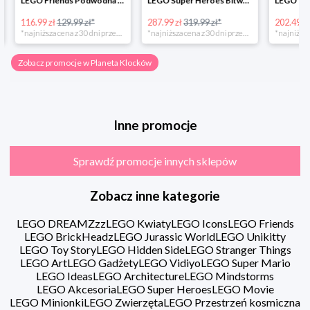
LEGO Friends Podwodna Frajda w super cenie
LEGO Super Heroes Bitwa powietrzna w super cenie
116.99 zł
129.99 zł*
287.99 zł
319.99 zł*
202.49 zł
*najniższa cena z 30 dni przed obniżką
*najniższa cena z 30 dni przed obniżką
Zobacz promocje w Planeta Klocków
Inne promocje
Sprawdź promocje innych sklepów
Zobacz inne kategorie
LEGO DREAMZzz
LEGO Kwiaty
LEGO Icons
LEGO Friends
LEGO BrickHeadz
LEGO Jurassic World
LEGO Unikitty
LEGO Toy Story
LEGO Hidden Side
LEGO Stranger Things
LEGO Art
LEGO Gadżety
LEGO Vidiyo
LEGO Super Mario
LEGO Ideas
LEGO Architecture
LEGO Mindstorms
LEGO Akcesoria
LEGO Super Heroes
LEGO Movie
LEGO Minionki
LEGO Zwierzęta
LEGO Przestrzeń kosmiczna