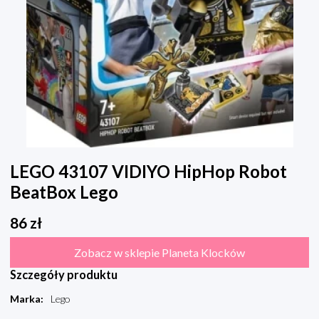
LEGO 43107 VIDIYO HipHop Robot
BeatBox Lego
86
zł
Zobacz w sklepie Planeta Klocków
Szczegóły produktu
Marka
:
Lego