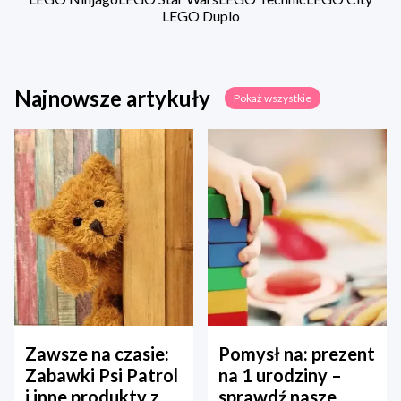
LEGO Duplo
Najnowsze artykuły
Pokaż wszystkie
Zawsze na czasie:
Pomysł na: prezent
Zabawki Psi Patrol
na 1 urodziny –
i inne produkty z
sprawdź nasze