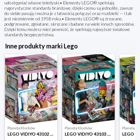
udostępniać własne teledyski.• Elementy LEGO® spełniają
rygorystyczne standardy branżowe, dzięki czemu są jednolite, zawsze
do siebie pasują i można je z łatwością połączyć oraz rozdzielić — i tak
jest niezmiennie od 1958 roku.• Elementy LEGO® są zrzucane,
podgrzewane, zgniatane, skręcane i badane na wiele innych sposobów.
Dzięki temu możesz mieć pewność, że spełniają najwyższe światowe
standardy bezpieczeństwa.
Inne produkty marki Lego
Planeta Klocków
Planeta Klocków
Planeta K
LEGO VIDIYO 43102 Candy Mermaid BeatBox Lego
LEGO VIDIYO 43103 Punk Pirate BeatBox Lego