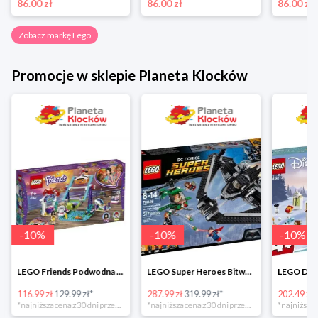
86.00 zł
86.00 zł
86.00 zł
Zobacz markę Lego
Promocje w sklepie Planeta Klocków
-
10
%
-
10
%
-
10
%
LEGO Friends Podwodna Frajda w super cenie
LEGO Super Heroes Bitwa powietrzna w super cenie
116.99 zł
129.99 zł*
287.99 zł
319.99 zł*
202.49 zł
*najniższa cena z 30 dni przed obniżką
*najniższa cena z 30 dni przed obniżką