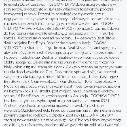
teledyski Dzięki zestawom LEGO VIDIYO dzieci mogą wcielić się w
reżyserów, producentów i gwiazdy własnych teledysków podczas
bezpiecznej zabawy. Pozwól im rozwinąć kreatywność przez
nagrywanie teledysków pełnych muzyki, ciekawych postaci, piosenek,
ruchów tanecznych i zdumiewających efektów.• Zestaw LEGO®
VIDIYO™ HipHop Robot BeatBox (43107) pomoże Ci zachęcić dzieci
do tworzenia własnych teledysków. Znajdziesz w nim minifigurkę
robota, akcesorium w postaci mikrofonu, 14 losowych BeatBitów i
dwa specjalne BeatBity.• Pobierz darmową aplikację LEGO®
VIDIYO™ i zeskanuj minifigurkę oraz BeatBity z efektami specjalnymi,
aby tchnąć życie w postać występującą w nakręconym przez dzieci hip-
hopowym teledysku.• Zeskanuj BeatBity w aplikacji, aby odblokować
efekty specjalne. Dzięki nim nadasz wszystkim elementom czarno-
biały kolor, a figurki staną się złote.• Ciekawy zestaw muzyczny w sam
raz dla dzieci w wieku od 7 lat. Doskonale sprawdzi się jako prezent
świąteczny dla każdego dziecka, które lubi muzykę, taniec i występy.•
BeatBox ma ok. 8 cm wysokości, 7 cm długości i 10 cm szerokości.•
Model da się złożyć, więc muzyczny świat może towarzyszyć dzieciom
na każdym kroku. W środku jest miejsce na zbudowaną z klocków
scenę, 16 BeatBitów i mikrofon robota.• Aplikacja LEGO® VIDIYO™
jest kompatybilna z wybranymi urządzeniami z systemem iOS i
Android. Zgodność urządzenia możesz sprawdzić na stronie
www.LEGO.pl/devicecheck. Przed połączeniem się z Internetem dzieci
powinny zapytać rodziców o zgodę.• Zestawy LEGO® VIDIYO™
oferują nowe wrażenia z zabawy w grupie. Chłopcy i dziewczynki mogą
wcielić się w reżyserów, producentów i gwiazdy muzyki oraz tworzyć i