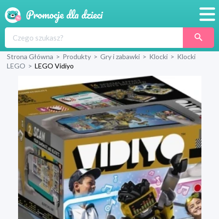
Promocje
Strona Główna
>
Produkty
>
Gry i zabawki
>
Klocki
>
Klocki
Produkty
LEGO
>
LEGO Vidiyo
Sklepy
Blog
Wyprawka