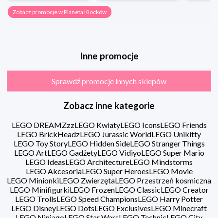
Zobacz promocje w Planeta Klocków
Inne promocje
Sprawdź promocje innych sklepów
Zobacz inne kategorie
LEGO DREAMZzz
LEGO Kwiaty
LEGO Icons
LEGO Friends
LEGO BrickHeadz
LEGO Jurassic World
LEGO Unikitty
LEGO Toy Story
LEGO Hidden Side
LEGO Stranger Things
LEGO Art
LEGO Gadżety
LEGO Vidiyo
LEGO Super Mario
LEGO Ideas
LEGO Architecture
LEGO Mindstorms
LEGO Akcesoria
LEGO Super Heroes
LEGO Movie
LEGO Minionki
LEGO Zwierzęta
LEGO Przestrzeń kosmiczna
LEGO Minifigurki
LEGO Frozen
LEGO Classic
LEGO Creator
LEGO Trolls
LEGO Speed Champions
LEGO Harry Potter
LEGO Disney
LEGO Dots
LEGO Exclusives
LEGO Minecraft
LEGO Ninjago
LEGO Star Wars
LEGO Technic
LEGO City