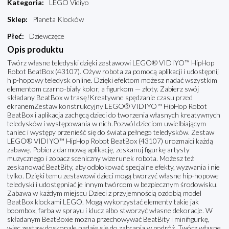
Kategoria
:
LEGO Vidiyo
Sklep
:
Planeta Klocków
Płeć
:
Dziewczęce
Opis produktu
Twórz własne teledyski dzięki zestawowi LEGO® VIDIYO™ HipHop
Robot BeatBox (43107). Ożyw robota za pomocą aplikacji i udostępnij
hip-hopowy teledysk online. Dzięki efektom możesz nadać wszystkim
elementom czarno-biały kolor, a figurkom — złoty. Zabierz swój
składany BeatBox w trasę!Kreatywne spędzanie czasu przed
ekranemZestaw konstrukcyjny LEGO® VIDIYO™ HipHop Robot
BeatBox i aplikacja zachęcą dzieci do tworzenia własnych kreatywnych
teledysków i występowania w nich.Pozwól dzieciom uwielbiającym
taniec i występy przenieść się do świata pełnego teledysków. Zestaw
LEGO® VIDIYO™ HipHop Robot BeatBox (43107) urozmaici każdą
zabawę. Pobierz darmową aplikację, zeskanuj figurkę artysty
muzycznego i zobacz sceniczny wizerunek robota. Możesz też
zeskanować BeatBity, aby odblokować specjalne efekty, wyzwania i nie
tylko. Dzięki temu zestawowi dzieci mogą tworzyć własne hip-hopowe
teledyski i udostępniać je innym twórcom w bezpiecznym środowisku.
Zabawa w każdym miejscu Dzieci z przyjemnością ozdobią model
BeatBox klockami LEGO. Mogą wykorzystać elementy takie jak
boombox, farba w sprayu i klucz albo stworzyć własne dekoracje. W
składanym BeatBoxie można przechowywać BeatBity i minifigurkę,
więc zestaw doskonale nadaje się do zabrania w podróż. Twórz własne