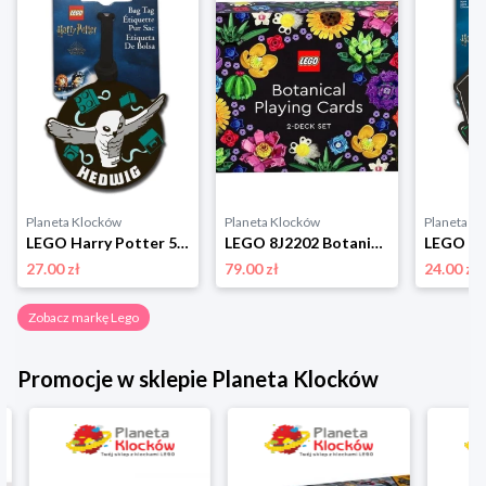
Planeta Klocków
Planeta Klocków
Planeta K
LEGO Harry Potter 53250 Zawieszka do bagażu Sowa Hedwiga Lego
LEGO 8J2202 Botanicals Karty do gry Lego
27.00 zł
79.00 zł
24.00 zł
Zobacz markę Lego
Promocje w sklepie Planeta Klocków