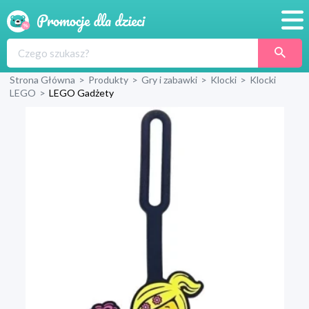
Promocje
Strona Główna
>
Produkty
>
Gry i zabawki
>
Klocki
>
Klocki
Produkty
LEGO
>
LEGO Gadżety
Sklepy
Blog
Wyprawka