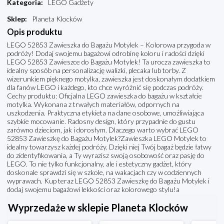
Kategoria
:
LEGO Gadżety
Sklep
:
Planeta Klocków
Opis produktu
LEGO 52853 Zawieszka do Bagażu Motylek – Kolorowa przygoda w
podróży! Dodaj swojemu bagażowi odrobinę koloru i radości dzięki
LEGO 52853 Zawieszce do Bagażu Motylek! Ta urocza zawieszka to
idealny sposób na personalizację walizki, plecaka lub torby. Z
wizerunkiem pięknego motylka, zawieszka jest doskonałym dodatkiem
dla fanów LEGO i każdego, kto chce wyróżnić się podczas podróży.
Cechy produktu: Oficjalna LEGO zawieszka do bagażu w kształcie
motylka. Wykonana z trwałych materiałów, odpornych na
uszkodzenia. Praktyczna etykieta na dane osobowe, umożliwiająca
szybkie mocowanie. Radosny design, który przypadnie do gustu
zarówno dzieciom, jak i dorosłym. Dlaczego warto wybrać LEGO
52853 Zawieszkę do Bagażu Motylek?Zawieszka LEGO Motylek to
idealny towarzysz każdej podróży. Dzięki niej Twój bagaż będzie łatwy
do zidentyfikowania, a Ty wyrazisz swoją osobowość oraz pasję do
LEGO. To nie tylko funkcjonalny, ale i estetyczny gadżet, który
doskonale sprawdzi się w szkole, na wakacjach czy w codziennych
wyprawach. Kup teraz LEGO 52853 Zawieszkę do Bagażu Motylek i
dodaj swojemu bagażowi lekkości oraz kolorowego stylu!a
Wyprzedaże w sklepie Planeta Klocków