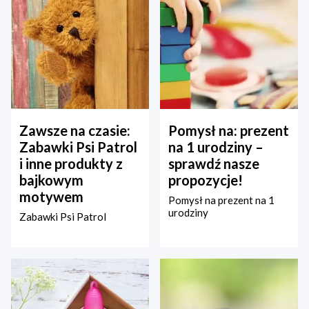
Zawsze na czasie:
Pomysł na: prezent
Zabawki Psi Patrol
na 1 urodziny –
i inne produkty z
sprawdź nasze
bajkowym
propozycje!
motywem
Pomysł na prezent na 1
urodziny
Zabawki Psi Patrol