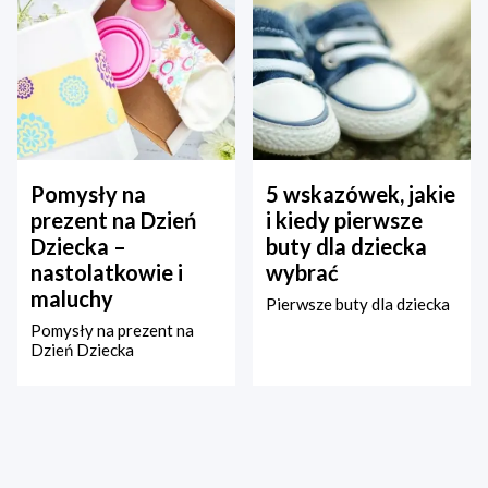
Pomysły na
5 wskazówek, jakie
prezent na Dzień
i kiedy pierwsze
Dziecka –
buty dla dziecka
nastolatkowie i
wybrać
maluchy
Pierwsze buty dla dziecka
Pomysły na prezent na
Dzień Dziecka