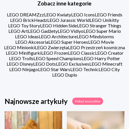
Zobacz inne kategorie
LEGO DREAMZzz
LEGO Kwiaty
LEGO Icons
LEGO Friends
LEGO BrickHeadz
LEGO Jurassic World
LEGO Unikitty
LEGO Toy Story
LEGO Hidden Side
LEGO Stranger Things
LEGO Art
LEGO Gadżety
LEGO Vidiyo
LEGO Super Mario
LEGO Ideas
LEGO Architecture
LEGO Mindstorms
LEGO Akcesoria
LEGO Super Heroes
LEGO Movie
LEGO Minionki
LEGO Zwierzęta
LEGO Przestrzeń kosmiczna
LEGO Minifigurki
LEGO Frozen
LEGO Classic
LEGO Creator
LEGO Trolls
LEGO Speed Champions
LEGO Harry Potter
LEGO Disney
LEGO Dots
LEGO Exclusives
LEGO Minecraft
LEGO Ninjago
LEGO Star Wars
LEGO Technic
LEGO City
LEGO Duplo
Najnowsze artykuły
Pokaż wszystkie