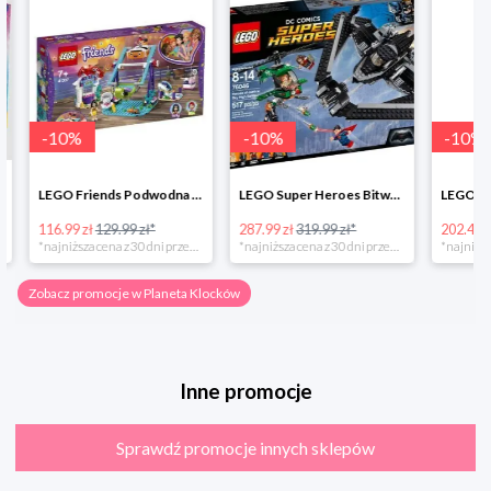
-
10
%
-
10
%
-
10
%
LEGO Friends Podwodna Frajda w super cenie
LEGO Super Heroes Bitwa powietrzna w super cenie
116.99 zł
129.99 zł*
287.99 zł
319.99 zł*
202.49 zł
*najniższa cena z 30 dni przed obniżką
*najniższa cena z 30 dni przed obniżką
Zobacz promocje w Planeta Klocków
Inne promocje
Sprawdź promocje innych sklepów