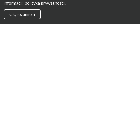
informacji:
polityka prywatności
.
Ok, rozumiem
Strona Główna
Promocje
Sklepy