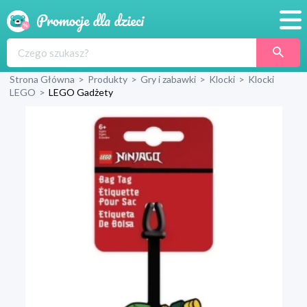
Promocje
Strona Główna
>
Produkty
>
Gry i zabawki
>
Klocki
>
Klocki
Produkty
LEGO
>
LEGO Gadżety
Sklepy
Blog
Wyprawka