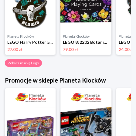
Planeta Klocków
Planeta Klocków
Planeta K
LEGO Harry Potter 53250 Zawieszka do bagażu Sowa Hedwiga Lego
LEGO 8J2202 Botanicals Karty do gry Lego
27.00 zł
79.00 zł
24.00 zł
Zobacz markę Lego
Promocje w sklepie Planeta Klocków