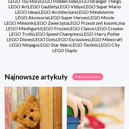
LEGO Toy Story
LEGO Hidden Side
LEGO Stranger Things
LEGO Art
LEGO Gadżety
LEGO Vidiyo
LEGO Super Mario
LEGO Ideas
LEGO Architecture
LEGO Mindstorms
LEGO Akcesoria
LEGO Super Heroes
LEGO Movie
LEGO Minionki
LEGO Zwierzęta
LEGO Przestrzeń kosmiczna
LEGO Minifigurki
LEGO Frozen
LEGO Classic
LEGO Creator
LEGO Trolls
LEGO Speed Champions
LEGO Harry Potter
LEGO Disney
LEGO Dots
LEGO Exclusives
LEGO Minecraft
LEGO Ninjago
LEGO Star Wars
LEGO Technic
LEGO City
LEGO Duplo
Najnowsze artykuły
Pokaż wszystkie