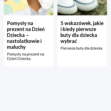
Pomysły na
5 wskazówek, jakie
prezent na Dzień
i kiedy pierwsze
Dziecka –
buty dla dziecka
nastolatkowie i
wybrać
maluchy
Pierwsze buty dla dziecka
Pomysły na prezent na
Dzień Dziecka