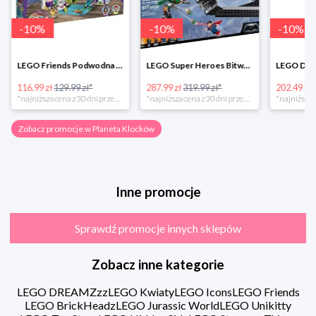
-
10
%
-
10
%
-
10
%
LEGO Friends Podwodna Frajda w super cenie
LEGO Super Heroes Bitwa powietrzna w super cenie
116.99 zł
129.99 zł*
287.99 zł
319.99 zł*
202.49 zł
*najniższa cena z 30 dni przed obniżką
*najniższa cena z 30 dni przed obniżką
Zobacz promocje w Planeta Klocków
Inne promocje
Sprawdź promocje innych sklepów
Zobacz inne kategorie
LEGO DREAMZzz
LEGO Kwiaty
LEGO Icons
LEGO Friends
LEGO BrickHeadz
LEGO Jurassic World
LEGO Unikitty