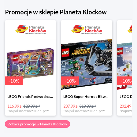
Promocje w sklepie Planeta Klocków
-
10
%
-
10
%
-
10
%
LEGO Friends Podwodna Frajda w super cenie
LEGO Super Heroes Bitwa powietrzna w super cenie
116.99 zł
129.99 zł*
287.99 zł
319.99 zł*
202.49 zł
*najniższa cena z 30 dni przed obniżką
*najniższa cena z 30 dni przed obniżką
Zobacz promocje w Planeta Klocków