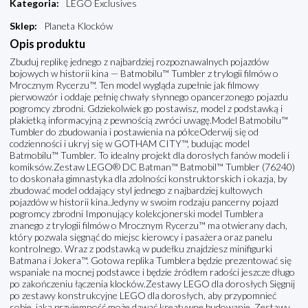
Kategoria
:
LEGO Exclusives
Sklep
:
Planeta Klocków
Opis produktu
Zbuduj replikę jednego z najbardziej rozpoznawalnych pojazdów
bojowych w historii kina — Batmobilu™ Tumbler z trylogii filmów o
Mrocznym Rycerzu™. Ten model wygląda zupełnie jak filmowy
pierwowzór i oddaje pełnię chwały słynnego opancerzonego pojazdu
pogromcy zbrodni. Gdziekolwiek go postawisz, model z podstawką i
plakietką informacyjną z pewnością zwróci uwagę.Model Batmobilu™
Tumbler do zbudowania i postawienia na półceOderwij się od
codzienności i ukryj się w GOTHAM CITY™, budując model
Batmobilu™ Tumbler. To idealny projekt dla dorosłych fanów modeli i
komiksów.Zestaw LEGO® DC Batman™ Batmobil™ Tumbler (76240)
to doskonała gimnastyka dla zdolności konstruktorskich i okazja, by
zbudować model oddający styl jednego z najbardziej kultowych
pojazdów w historii kina.Jedyny w swoim rodzaju pancerny pojazd
pogromcy zbrodni Imponujący kolekcjonerski model Tumblera
znanego z trylogii filmów o Mrocznym Rycerzu™ ma otwierany dach,
który pozwala sięgnąć do miejsc kierowcy i pasażera oraz panelu
kontrolnego. Wraz z podstawką w pudełku znajdziesz minifigurki
Batmana i Jokera™. Gotowa replika Tumblera będzie prezentować się
wspaniale na mocnej podstawce i będzie źródłem radości jeszcze długo
po zakończeniu łączenia klocków.Zestawy LEGO dla dorosłych Sięgnij
po zestawy konstrukcyjne LEGO dla dorosłych, aby przypomnieć
sobie, jaką przyjemność może dawać kreatywne budowanie. Zestawy