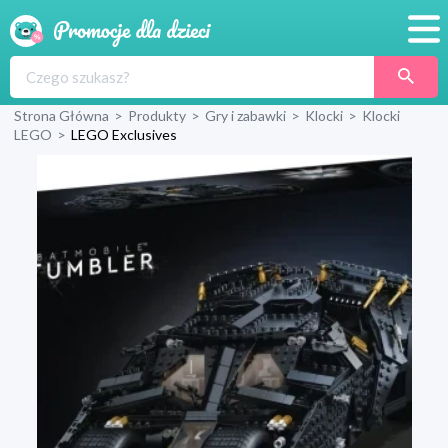
Promocje
Strona Główna
>
Produkty
>
Gry i zabawki
>
Klocki
>
Klocki
Produkty
LEGO
>
LEGO Exclusives
Sklepy
Blog
Wyprawka