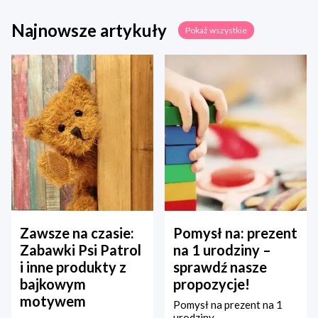
Najnowsze artykuły
Pokaż wszystkie
Zawsze na czasie:
Pomysł na: prezent
Zabawki Psi Patrol
na 1 urodziny –
i inne produkty z
sprawdź nasze
bajkowym
propozycje!
motywem
Pomysł na prezent na 1
urodziny