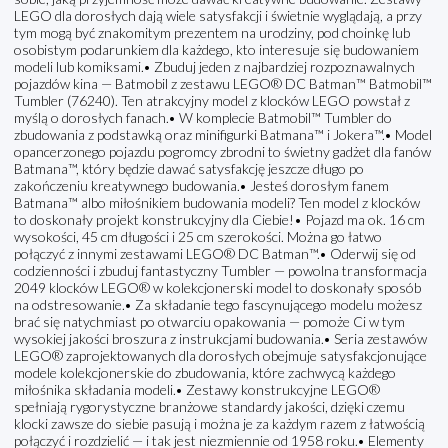
LEGO dla dorosłych dają wiele satysfakcji i świetnie wyglądają, a przy
tym mogą być znakomitym prezentem na urodziny, pod choinkę lub
osobistym podarunkiem dla każdego, kto interesuje się budowaniem
modeli lub komiksami.• Zbuduj jeden z najbardziej rozpoznawalnych
pojazdów kina — Batmobil z zestawu LEGO® DC Batman™ Batmobil™
Tumbler (76240). Ten atrakcyjny model z klocków LEGO powstał z
myślą o dorosłych fanach.• W komplecie Batmobil™ Tumbler do
zbudowania z podstawką oraz minifigurki Batmana™ i Jokera™.• Model
opancerzonego pojazdu pogromcy zbrodni to świetny gadżet dla fanów
Batmana™, który będzie dawać satysfakcję jeszcze długo po
zakończeniu kreatywnego budowania.• Jesteś dorosłym fanem
Batmana™ albo miłośnikiem budowania modeli? Ten model z klocków
to doskonały projekt konstrukcyjny dla Ciebie!• Pojazd ma ok. 16 cm
wysokości, 45 cm długości i 25 cm szerokości. Można go łatwo
połączyć z innymi zestawami LEGO® DC Batman™.• Oderwij się od
codzienności i zbuduj fantastyczny Tumbler — powolna transformacja
2049 klocków LEGO® w kolekcjonerski model to doskonały sposób
na odstresowanie.• Za składanie tego fascynującego modelu możesz
brać się natychmiast po otwarciu opakowania — pomoże Ci w tym
wysokiej jakości broszura z instrukcjami budowania.• Seria zestawów
LEGO® zaprojektowanych dla dorosłych obejmuje satysfakcjonujące
modele kolekcjonerskie do zbudowania, które zachwycą każdego
miłośnika składania modeli.• Zestawy konstrukcyjne LEGO®
spełniają rygorystyczne branżowe standardy jakości, dzięki czemu
klocki zawsze do siebie pasują i można je za każdym razem z łatwością
połączyć i rozdzielić — i tak jest niezmiennie od 1958 roku.• Elementy