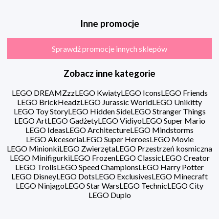
Inne promocje
Sprawdź promocje innych sklepów
Zobacz inne kategorie
LEGO DREAMZzz
LEGO Kwiaty
LEGO Icons
LEGO Friends
LEGO BrickHeadz
LEGO Jurassic World
LEGO Unikitty
LEGO Toy Story
LEGO Hidden Side
LEGO Stranger Things
LEGO Art
LEGO Gadżety
LEGO Vidiyo
LEGO Super Mario
LEGO Ideas
LEGO Architecture
LEGO Mindstorms
LEGO Akcesoria
LEGO Super Heroes
LEGO Movie
LEGO Minionki
LEGO Zwierzęta
LEGO Przestrzeń kosmiczna
LEGO Minifigurki
LEGO Frozen
LEGO Classic
LEGO Creator
LEGO Trolls
LEGO Speed Champions
LEGO Harry Potter
LEGO Disney
LEGO Dots
LEGO Exclusives
LEGO Minecraft
LEGO Ninjago
LEGO Star Wars
LEGO Technic
LEGO City
LEGO Duplo