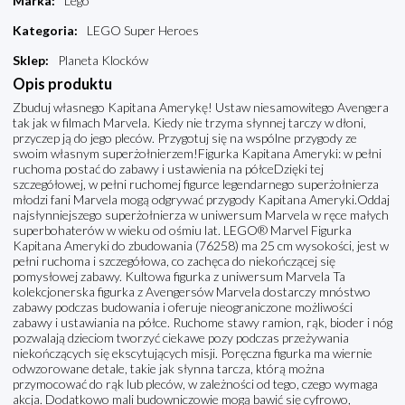
Marka
:
Lego
Kategoria
:
LEGO Super Heroes
Sklep
:
Planeta Klocków
Opis produktu
Zbuduj własnego Kapitana Amerykę! Ustaw niesamowitego Avengera
tak jak w filmach Marvela. Kiedy nie trzyma słynnej tarczy w dłoni,
przyczep ją do jego pleców. Przygotuj się na wspólne przygody ze
swoim własnym superżołnierzem!Figurka Kapitana Ameryki: w pełni
ruchoma postać do zabawy i ustawienia na półceDzięki tej
szczegółowej, w pełni ruchomej figurce legendarnego superżołnierza
młodzi fani Marvela mogą odgrywać przygody Kapitana Ameryki.Oddaj
najsłynniejszego superżołnierza w uniwersum Marvela w ręce małych
superbohaterów w wieku od ośmiu lat. LEGO® Marvel Figurka
Kapitana Ameryki do zbudowania (76258) ma 25 cm wysokości, jest w
pełni ruchoma i szczegółowa, co zachęca do niekończącej się
pomysłowej zabawy. Kultowa figurka z uniwersum Marvela Ta
kolekcjonerska figurka z Avengersów Marvela dostarczy mnóstwo
zabawy podczas budowania i oferuje nieograniczone możliwości
zabawy i ustawiania na półce. Ruchome stawy ramion, rąk, bioder i nóg
pozwalają dzieciom tworzyć ciekawe pozy podczas przeżywania
niekończących się ekscytujących misji. Poręczna figurka ma wiernie
odwzorowane detale, takie jak słynna tarcza, którą można
przymocować do rąk lub pleców, w zależności od tego, czego wymaga
akcja. Dodatkowo mali budowniczowie mogą bawić się cyfrowo,