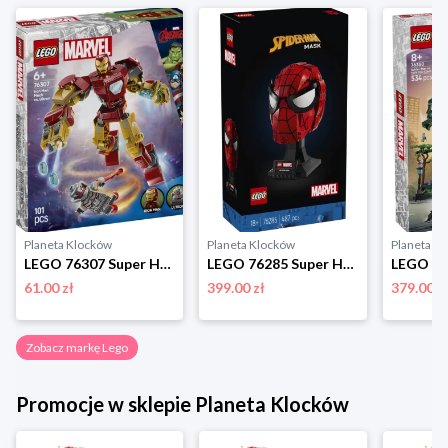
Planeta Klocków
Planeta Klocków
Planeta K
LEGO 76307 Super Heroes Mech Iron Mana kontra Ultron Lego
LEGO 76285 Super Heroes Maska Spider-Mana Lego
61.00 zł
399.00 zł
379.00 z
Zobacz markę Lego
Promocje w sklepie Planeta Klocków