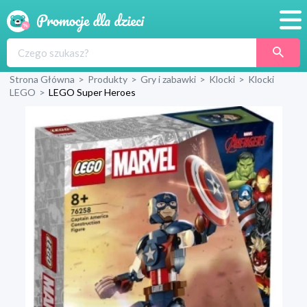
Promocje
Strona Główna
>
Produkty
>
Gry i zabawki
>
Klocki
>
Klocki
Produkty
LEGO
>
LEGO Super Heroes
Sklepy
Blog
Wyprawka