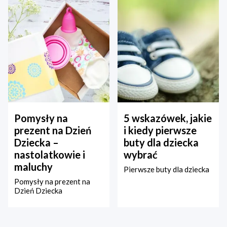
Pomysły na
5 wskazówek, jakie
prezent na Dzień
i kiedy pierwsze
Dziecka –
buty dla dziecka
nastolatkowie i
wybrać
maluchy
Pierwsze buty dla dziecka
Pomysły na prezent na
Dzień Dziecka