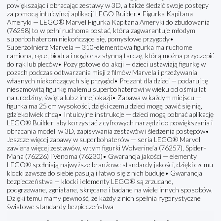
powiększając i obracając zestawy w 3D, a także śledzić swoje postępy
za pomocą intuicyjnej aplikacji LEGO Builder.• Figurka Kapitana
Ameryki — LEGO® Marvel Figurka Kapitana Ameryki do zbudowania
(76258) to w pełni ruchoma postać, która zagwarantuje młodym
superbohaterom niekończące się, pomysłowe przygody•
Superżołnierz Marvela — 310-elementowa figurka ma ruchome
ramiona, ręce, biodra i nogi oraz słynną tarczę, którą można przyczepić
do rąk lub pleców• Pozy gotowe do akcji — dzieci ustawiają figurkę w
pozach podczas odtwarzania misji z filmów Marvela i przeżywania
własnych niekończących się przygód• Prezent dla dzieci — podaruj tę
niesamowitą figurkę małemu superbohaterowi w wieku od ośmiu lat
na urodziny, święta lub z innej okazji• Zabawa w każdym miejscu —
figurka ma 25 cm wysokości, dzięki czemu dzieci mogą bawić się nią,
gdziekolwiek chcą• Intuicyjne instrukcje — dzieci mogą pobrać aplikację
LEGO® Builder, aby korzystać z cyfrowych narzędzi do powiększania i
obracania modeli w 3D, zapisywania zestawów i śledzenia postępów•
Jeszcze więcej zabawy w superbohaterów — seria LEGO® Marvel
zawiera więcej zestawów, w tym figurki Wolverine’a (76257), Spider-
Mana (76226) i Venoma (76230)• Gwarancja jakości — elementy
LEGO® spełniają najwyższe branżowe standardy jakości, dzięki czemu
klocki zawsze do siebie pasują i łatwo się z nich buduje• Gwarancja
bezpieczeństwa — klocki i elementy LEGO® są zrzucane,
podgrzewane, zgniatane, skręcane i badane na wiele innych sposobów.
Dzięki temu mamy pewność, że każdy z nich spełnia rygorystyczne
światowe standardy bezpieczeństwa