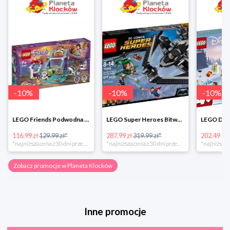
-
10
%
-
10
%
-
10
%
LEGO Friends Podwodna Frajda w super cenie
LEGO Super Heroes Bitwa powietrzna w super cenie
116.99 zł
129.99 zł*
287.99 zł
319.99 zł*
202.49 zł
*najniższa cena z 30 dni przed obniżką
*najniższa cena z 30 dni przed obniżką
Zobacz promocje w Planeta Klocków
Inne promocje