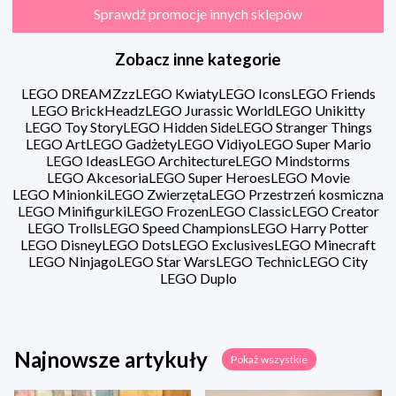
Sprawdź promocje innych sklepów
Zobacz inne kategorie
LEGO DREAMZzz
LEGO Kwiaty
LEGO Icons
LEGO Friends
LEGO BrickHeadz
LEGO Jurassic World
LEGO Unikitty
LEGO Toy Story
LEGO Hidden Side
LEGO Stranger Things
LEGO Art
LEGO Gadżety
LEGO Vidiyo
LEGO Super Mario
LEGO Ideas
LEGO Architecture
LEGO Mindstorms
LEGO Akcesoria
LEGO Super Heroes
LEGO Movie
LEGO Minionki
LEGO Zwierzęta
LEGO Przestrzeń kosmiczna
LEGO Minifigurki
LEGO Frozen
LEGO Classic
LEGO Creator
LEGO Trolls
LEGO Speed Champions
LEGO Harry Potter
LEGO Disney
LEGO Dots
LEGO Exclusives
LEGO Minecraft
LEGO Ninjago
LEGO Star Wars
LEGO Technic
LEGO City
LEGO Duplo
Najnowsze artykuły
Pokaż wszystkie