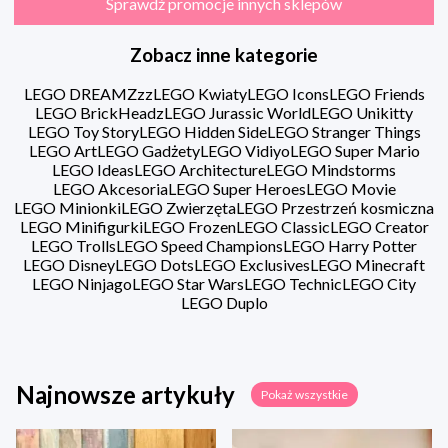
Sprawdź promocje innych sklepów
Zobacz inne kategorie
LEGO DREAMZzz
LEGO Kwiaty
LEGO Icons
LEGO Friends
LEGO BrickHeadz
LEGO Jurassic World
LEGO Unikitty
LEGO Toy Story
LEGO Hidden Side
LEGO Stranger Things
LEGO Art
LEGO Gadżety
LEGO Vidiyo
LEGO Super Mario
LEGO Ideas
LEGO Architecture
LEGO Mindstorms
LEGO Akcesoria
LEGO Super Heroes
LEGO Movie
LEGO Minionki
LEGO Zwierzęta
LEGO Przestrzeń kosmiczna
LEGO Minifigurki
LEGO Frozen
LEGO Classic
LEGO Creator
LEGO Trolls
LEGO Speed Champions
LEGO Harry Potter
LEGO Disney
LEGO Dots
LEGO Exclusives
LEGO Minecraft
LEGO Ninjago
LEGO Star Wars
LEGO Technic
LEGO City
LEGO Duplo
Najnowsze artykuły
Pokaż wszystkie