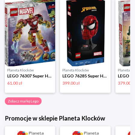
Planeta Klocków
Planeta Klocków
Planeta K
LEGO 76307 Super Heroes Mech Iron Mana kontra Ultron Lego
LEGO 76285 Super Heroes Maska Spider-Mana Lego
61.00 zł
399.00 zł
379.00 z
Zobacz markę Lego
Promocje w sklepie Planeta Klocków