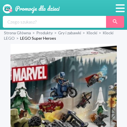
Promocje
Strona Główna
>
Produkty
>
Gry i zabawki
>
Klocki
>
Klocki
Produkty
LEGO
>
LEGO Super Heroes
Sklepy
Blog
Wyprawka