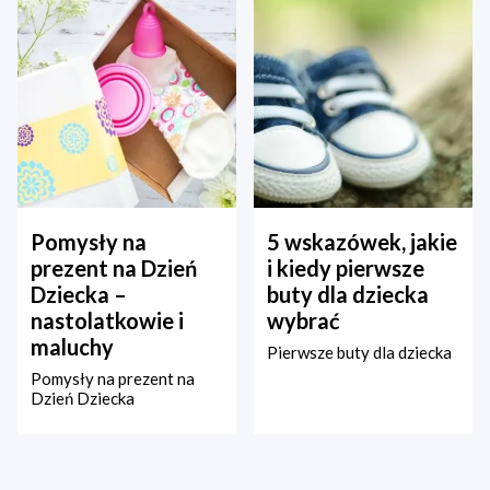
Pomysły na
5 wskazówek, jakie
prezent na Dzień
i kiedy pierwsze
Dziecka –
buty dla dziecka
nastolatkowie i
wybrać
maluchy
Pierwsze buty dla dziecka
Pomysły na prezent na
Dzień Dziecka