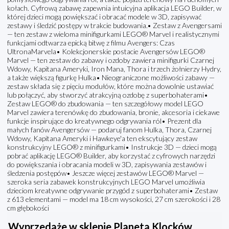
kołach. Cyfrową zabawę zapewnia intuicyjna aplikacja LEGO Builder, w
której dzieci mogą powiększać i obracać modele w 3D, zapisywać
zestawy i śledzić postępy w trakcie budowania.• Zestaw z Avengersami
— ten zestaw z wieloma minifigurkami LEGO® Marvel i realistycznymi
funkcjami odtwarza epicką bitwę z filmu Avengers: Czas
UltronaMarvela• Kolekcjonerskie postacie Avengersów LEGO®
Marvel — ten zestaw do zabawy i ozdoby zawiera minifigurki Czarnej
Wdowy, Kapitana Ameryki, Iron Mana, Thora i trzech żołnierzy Hydry,
a także większą figurkę Hulka• Nieograniczone możliwości zabawy —
zestaw składa się z pięciu modułów, które można dowolnie ustawiać
lub połączyć, aby stworzyć atrakcyjną ozdobę z superbohaterami•
Zestaw LEGO® do zbudowania — ten szczegółowy model LEGO
Marvel zawiera terenówkę do zbudowania, bronie, akcesoria i ciekawe
funkcje inspirujące do kreatywnego odgrywania ról• Prezent dla
małych fanów Avengersów — podaruj fanom Hulka, Thora, Czarnej
Wdowy, Kapitana Ameryki i Hawkeye'a ten ekscytujący zestaw
konstrukcyjny LEGO® z minifigurkami• Instrukcje 3D — dzieci mogą
pobrać aplikację LEGO® Builder, aby korzystać z cyfrowych narzędzi
do powiększania i obracania modeli w 3D, zapisywania zestawów i
śledzenia postępów• Jeszcze więcej zestawów LEGO® Marvel —
szeroka seria zabawek konstrukcyjnych LEGO Marvel umożliwia
dzieciom kreatywne odgrywanie przygód z superbohaterami• Zestaw
z 613 elementami — model ma 18 cm wysokości, 27 cm szerokości i 28
cm głębokości
Wyprzedaże w sklepie Planeta Klocków