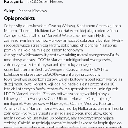
Kategoria
:
LEGO Super Heroes
Sklep
:
Planeta Klocków
Opis produktu
Połącz siły z Hawkeye'em, Czarną Wdową, Kapitanem Ameryką, Iron
Manem, Thorem i Hulkiem i weź udział w epickiej akcji rodem z filmu
Avengers: Czas Ultrona Marvela! Walcz z żołnierzami Hydra w
zaśnieżonym lesie, pomóż Hulkowi zniszczyć uzbrojony bunkier Hydry
i zdobądź wieżę strażniczą Hydry, pokonując ich obronę. Następnie
pomknij na kolejną misję pojazdem terenowym
Avengersów.Niesamowity zestaw z minifigurkami AvengersówDuży
modułowy zestaw LEGO® Marvel z minifigurkami Avengersów,
żołnierzy Hydry i Hulka gwarantuje epicką zabawę z
superbohaterami.Zestaw Avengers: Czas Ultrona (76291) to
kolekcjonerski zestaw LEGO® gwarantujący przygody w
towarzystwie superbohaterów. Dzięki kultowym postaciom Marvela i
dużej modułowej konstrukcji idealnie nadaje się na prezent dla 10-
letnich i starszych fanów zestawów z superbohaterami, minifigurek
LEGO Marvel i modeli. Zestaw odtwarza scenę wielkiej bitwy z
hitowego filmu Avengers: Czas Ultrona Marvela. Obejmuje pięć
minifigurek Avengersów — Hawkeye’a, Czarnej Wdowy, Kapitana
Ameryki, Iron Mana i Thora — dużą figurkę Hulka oraz trzy minifigurki
żołnierzy Hydry. Cały zestaw składa się z pięciu modułów, które
można dowolnie ustawiać lub połączyć, aby stworzyć imponującą
ozdobę. Całość uzupełniają rozmaite bronie i akcesoria inspirujące do
pomysłowego odgrywania ról, a także pojazd terenowy na ruchomych