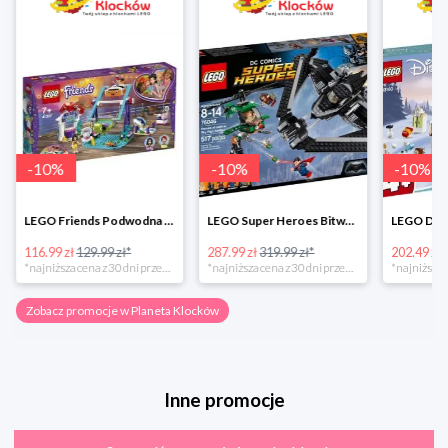
-
10
%
-
10
%
-
10
%
LEGO Friends Podwodna Frajda w super cenie
LEGO Super Heroes Bitwa powietrzna w super cenie
116.99 zł
129.99 zł*
287.99 zł
319.99 zł*
202.49 zł
*najniższa cena z 30 dni przed obniżką
*najniższa cena z 30 dni przed obniżką
Zobacz promocje w Planeta Klocków
Inne promocje