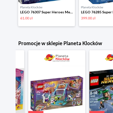
Planeta Klocków
Planeta Klocków
LEGO 76288 Super Heroes Iron Man i Iron Legion kontra żołnierz Hydry Lego
LEGO 76307 Super Heroes Mech Iron Mana kontra Ultron Lego
61.00 zł
399.00 zł
Promocje w sklepie Planeta Klocków