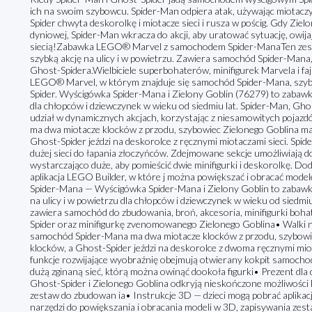
ich na swoim szybowcu. Spider-Man odpiera atak, używając miotacz
Spider chwyta deskorolkę i miotacze sieci i rusza w pościg. Gdy Zie
dyniowej, Spider-Man wkracza do akcji, aby uratować sytuację, owij
siecią!Zabawka LEGO® Marvel z samochodem Spider-ManaTen ze
szybką akcję na ulicy i w powietrzu. Zawiera samochód Spider-Mana
Ghost-Spidera.Wielbiciele superbohaterów, minifigurek Marvela i 
LEGO® Marvel, w którym znajduje się samochód Spider-Mana, szybo
Spider. Wyścigówka Spider-Mana i Zielony Goblin (76279) to zabaw
dla chłopców i dziewczynek w wieku od siedmiu lat. Spider-Man, Gh
udział w dynamicznych akcjach, korzystając z niesamowitych pojaz
ma dwa miotacze klocków z przodu, szybowiec Zielonego Goblina ma
Ghost-Spider jeździ na deskorolce z ręcznymi miotaczami sieci. Spide
dużej sieci do łapania złoczyńców. Zdejmowane sekcje umożliwiają 
wystarczająco duże, aby pomieścić dwie minifigurki i deskorolkę. D
aplikacja LEGO Builder, w które j można powiększać i obracać mode
Spider-Mana — Wyścigówka Spider-Mana i Zielony Goblin to zabawk
na ulicy i w powietrzu dla chłopców i dziewczynek w wieku od siedm
zawiera samochód do zbudowania, broń, akcesoria, minifigurki bo
Spider oraz minifigurkę zvenomowanego Zielonego Goblina• Walki
samochód Spider-Mana ma dwa miotacze klocków z przodu, szybowi
klocków, a Ghost-Spider jeździ na deskorolce z dwoma ręcznymi mio
funkcje rozwijające wyobraźnię obejmują otwierany kokpit samochod
dużą zginaną sieć, którą można owinąć dookoła figurki• Prezent dla
Ghost-Spider i Zielonego Goblina odkryją nieskończone możliwości 
zestaw do zbudowan ia• Instrukcje 3D — dzieci mogą pobrać aplikac
narzędzi do powiększania i obracania modeli w 3D, zapisywania ze