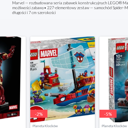
Marvel — rozbudowana seria zabawek konstrukcyjnych LEGO® Marv
możliwości zabawy• 227-elementowy zestaw — samochód Spider-M
długości i 7 cm szerokości
-
2
%
-
5
%
Planeta Klocków
Planeta Klocków