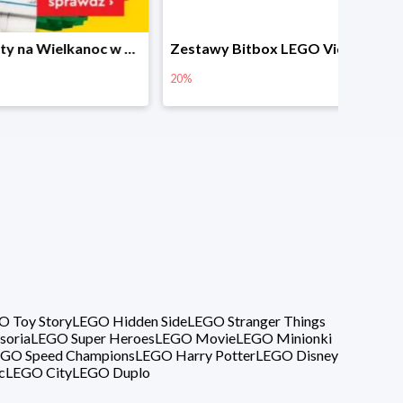
Prezenty na Wielkanoc w Planecie Klocków od 16,99 zł
Zestawy Bitbox LEGO Vidiyo w Planecie Klocków -20%
20%
40%
O Toy Story
LEGO Hidden Side
LEGO Stranger Things
soria
LEGO Super Heroes
LEGO Movie
LEGO Minionki
GO Speed Champions
LEGO Harry Potter
LEGO Disney
c
LEGO City
LEGO Duplo