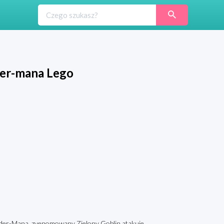
er-mana Lego
ider-Mana, zvenomowany Zielony Goblin atakuje