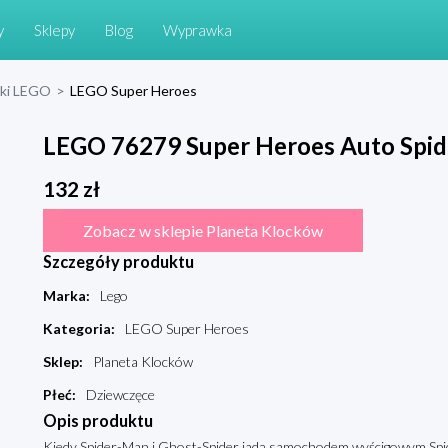
y
Sklepy
Blog
Wyprawka
cki LEGO
>
LEGO Super Heroes
LEGO 76279 Super Heroes Auto Spid
132
zł
Zobacz w sklepie Planeta Klocków
Szczegóły produktu
Marka
:
Lego
Kategoria
:
LEGO Super Heroes
Sklep
:
Planeta Klocków
Płeć
:
Dziewczęce
Opis produktu
Kiedy Spider-Man i Ghost-Spider jadą samochodem wyścigowym Sp