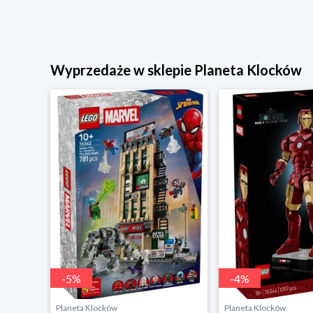
Wyprzedaże w sklepie Planeta Klocków
-
5
%
-
4
%
Planeta Klocków
Planeta Klocków