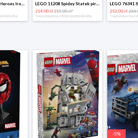
LEGO 76344 Super Heroes Iron Man Mark 3 - edycja kolekcjonerska Lego
LEGO 11208 Spidey Statek piracki drużyny Spidey’ego Lego
214.00 zł
219.00 zł*
252.00 zł
264.
rzed obniżką
*najniższa cena z 30 dni przed obniżką
*najniższa cena z 3
-
5
%