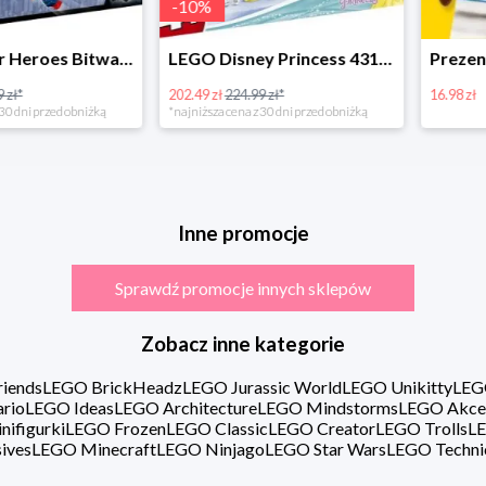
-
10
%
LEGO Super Heroes Bitwa powietrzna w super cenie
LEGO Disney Princess 43180 Zimowe święto w zamku Belli
202.49 zł
224.99 zł*
16.98 zł
rzed obniżką
*najniższa cena z 30 dni przed obniżką
Inne promocje
Sprawdź promocje innych sklepów
Zobacz inne kategorie
iends
LEGO BrickHeadz
LEGO Jurassic World
LEGO Unikitty
LEG
rio
LEGO Ideas
LEGO Architecture
LEGO Mindstorms
LEGO Akce
ifigurki
LEGO Frozen
LEGO Classic
LEGO Creator
LEGO Trolls
LE
ives
LEGO Minecraft
LEGO Ninjago
LEGO Star Wars
LEGO Techni