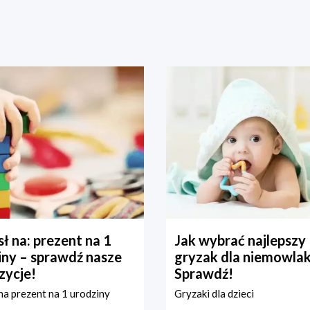
ł na: prezent na 1
Jak wybrać najlepszy
iny – sprawdź nasze
gryzak dla niemowla
zycje!
Sprawdź!
a prezent na 1 urodziny
Gryzaki dla dzieci