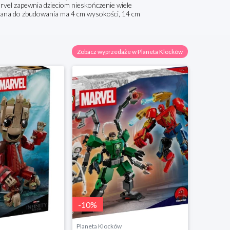
el zapewnia dzieciom nieskończenie wiele
ana do zbudowania ma 4 cm wysokości, 14 cm
Zobacz wyprzedaże w Planeta Klocków
-
10
%
-
2
%
Planeta Klocków
Planeta K