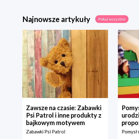
Najnowsze artykuły
Pokaż wszystkie
Zawsze na czasie: Zabawki
Pomys
Psi Patrol i inne produkty z
urodz
bajkowym motywem
propo
Zabawki Psi Patrol
Pomysł n