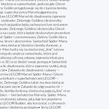
y klocków w samochodzie, podczas gdy Ghost-
lony Goblin przygotowuje się do rzucenia bomby
ając superzłoczyńcę Marvela gigantyczną
staw LEGO® Marvel do zbudowania zapewnia
, szybowiec Zielonego Goblina i deskorolkę
fajnych pojazdów będą zachwyceni tym zestawem
wiec Zielonego Goblina i deskorolka Ghost-
ka na czasie, która będzie doskonałym prezentem
ost-Spider i zvenomowany Zielony Goblin biorą
dów, broni i akcesoriów. Samochód Spider-Mana
 dwa miotacze klocków i bomby dyniowe, a
r-Man huśta się na elastycznej „linie” iużywa
dostęp do wnętrza samochodu, które jest
odatkową cyfrową zabawę zapewnia intuicyjna
le w 3D oraz śledzić swoje postępy.• Samochód
a do zbudowania, która zapewnia szybką akcję
iu lat• Zabawka do zbudowania i zabawy —
haterów LEGO® Marvel Spider-Mana i Ghost-
 na kółkach z superbohaterami LEGO® —
ec Zielonego Goblina także ma dwa miotacze
taczami sieci• Zabawki do odgrywania ról —
u, bombę dyniową, elastyczną pajęczą„linę” oraz
 dzieci — fani bohaterów Marvela, Spider-Mana,
kreatywnej zabawy, jaką daje ten popularny
ję LEGO® Builder, aby korzystać z cyfrowych
stawów i śledzenia postępów• Seria LEGO®