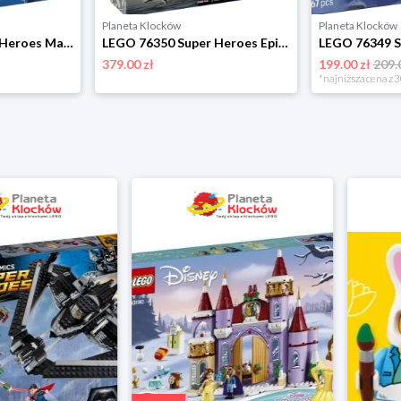
Planeta Klocków
Planeta Klocków
LEGO 76285 Super Heroes Maska Spider-Mana Lego
LEGO 76350 Super Heroes Epickie starcie: Spider-Man kontra Hulk Lego
379.00 zł
199.00 zł
209.
*najniższa cena z 3