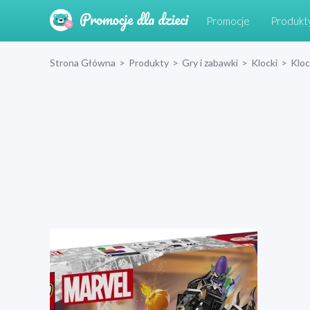
Promocje
Produkt
Strona Główna
>
Produkty
>
Gry i zabawki
>
Klocki
>
Klo