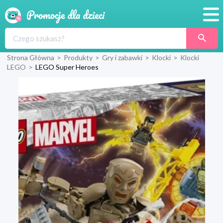
Promocje
Strona Główna
>
Produkty
>
Gry i zabawki
>
Klocki
>
Klocki
Produkty
LEGO
>
LEGO Super Heroes
Sklepy
Blog
Wyprawka