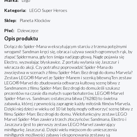
Marka
:
Lego
Kategoria
:
LEGO Super Heroes
Sklep
:
Planeta Klocków
Płeć
:
Dziewczęce
Opis produktu
Dołącz do Spider-Mana w ekscytującym starciu z trzema potężnymi
wrogami! Sandman kręci się, obraca i używa swoich ogromnych rąk, by
złapać Spidermana, gdy ten śmiga nad jego głową. Nagle pojawia się
Electro, wyzwalając błyskawice. Z portalu wyłania się Jaszczur i
wkracza do akcji. Czy potrafisz poprowadzić Spider-Mana do
zwycięstwa w scenach z filmu Spider-Man: Bez drogi do domu Marvela?
Zestaw LEGO® Marvel ze Spider-Manem i scenką bitewnąTen zestaw
LEGO® Marvel do zbudowania odtwarza kultową scenę bitwy z
Sandmanem z filmu Spider-Man: Bez drogi do domuJeśli szukasz
prezentów na czasie dla małych superbohaterów, LEGO® Marvel
Spider-Man vs. Sandman: ostateczna bitwa (76280) to świetna
zabawka, której z pewnością zapragnie każdy miłośnik filmów Marvela.
Dzięki niej dzieci w wieku od 10 lat będą mogły odtworzyć scenę bitwy z
filmu Spider-Man: Bez drogi do domu. Wielofunkcyjny zestaw LEGO
Marvel Spider-Man zawiera trzech złoczyńców: Sandmana, Electro i
Jaszczura (jest to pierwszy zestaw LEGO Marvel zawierający
minifigurkę Jaszczura). Dzięki wielu miejscom do umieszczenia
minifigurek możliwości zabawy i eksponowania zestawu są