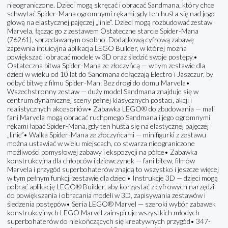
nieograniczone. Dzieci mogą skręcać i obracać Sandmana, który chce
schwytać Spider-Mana ogromnymi rękami, gdy ten huśta się nad jego
głową na elastycznej pajęczej „linie”. Dzieci mogą rozbudować zestaw
Marvela, łącząc go z zestawem Ostateczne starcie Spider-Mana
(76261), sprzedawanym osobno. Dodatkową cyfrową zabawę
zapewnia intuicyjna aplikacja LEGO Builder, w której można
powiększać i obracać modele w 3D oraz śledzić swoje postępy.•
Ostateczna bitwa Spider-Mana ze złoczyńcą — w tym zestawie dla
dzieci w wieku od 10 lat do Sandmana dołączają Electro i Jaszczur, by
odbyć bitwę z filmu Spider-Man: Bez drogi do domu Marvela•
Wszechstronny zestaw — duży model Sandmana znajduje się w
centrum dynamicznej sceny pełnej klasycznych postaci, akcji i
realistycznych akcesoriów• Zabawka LEGO® do zbudowania — mali
fani Marvela mogą obracać ruchomego Sandmana i jego ogromnymi
rękami łapać Spider-Mana, gdy ten huśta się na elastycznej pajęczej
„linie”• Walka Spider-Mana ze złoczyńcami — minifigurki z zestawu
można ustawiać w wielu miejscach, co stwarza nieograniczone
możliwości pomysłowej zabawy i ekspozycji na półce• Zabawka
konstrukcyjna dla chłopców i dziewczynek — fani bitew, filmów
Marvela i przygód superbohaterów znajdą to wszystko i jeszcze więcej
w tym pełnym funkcji zestawie dla dzieci• Instrukcje 3D — dzieci mogą
pobrać aplikację LEGO® Builder, aby korzystać z cyfrowych narzędzi
do powiększania i obracania modeli w 3D, zapisywania zestawów i
śledzenia postępów• Seria LEGO® Marvel — szeroki wybór zabawek
konstrukcyjnych LEGO Marvel zainspiruje wszystkich młodych
superbohaterów do niekończących się kreatywnych przygód• 347-