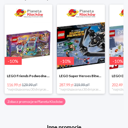
-
10
%
-
10
%
-
10
%
LEGO Friends Podwodna Frajda w super cenie
LEGO Super Heroes Bitwa powietrzna w super cenie
116.99 zł
129.99 zł*
287.99 zł
319.99 zł*
202.49 zł
*najniższa cena z 30 dni przed obniżką
*najniższa cena z 30 dni przed obniżką
Zobacz promocje w Planeta Klocków
Inne promocje