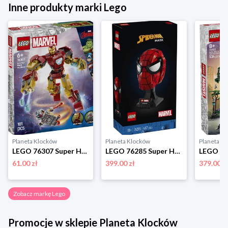
Inne produkty marki Lego
Planeta Klocków
Planeta Klocków
Planeta K
LEGO 76307 Super Heroes Mech Iron Mana kontra Ultron Lego
LEGO 76285 Super Heroes Maska Spider-Mana Lego
61.00 zł
399.00 zł
379.00 z
Zobacz markę Lego
Promocje w sklepie Planeta Klocków