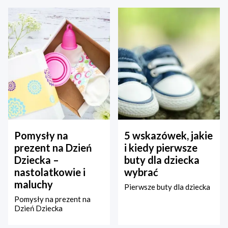
Pomysły na
5 wskazówek, jakie
prezent na Dzień
i kiedy pierwsze
Dziecka –
buty dla dziecka
nastolatkowie i
wybrać
maluchy
Pierwsze buty dla dziecka
Pomysły na prezent na
Dzień Dziecka