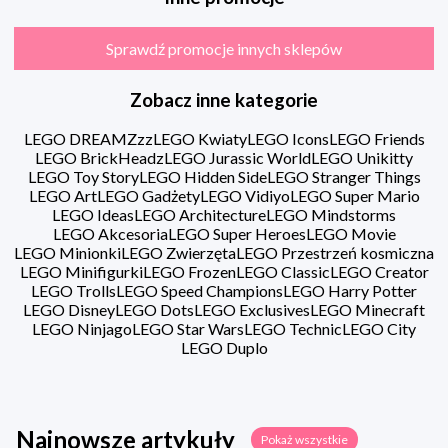
Sprawdź promocje innych sklepów
Zobacz inne kategorie
LEGO DREAMZzz
LEGO Kwiaty
LEGO Icons
LEGO Friends
LEGO BrickHeadz
LEGO Jurassic World
LEGO Unikitty
LEGO Toy Story
LEGO Hidden Side
LEGO Stranger Things
LEGO Art
LEGO Gadżety
LEGO Vidiyo
LEGO Super Mario
LEGO Ideas
LEGO Architecture
LEGO Mindstorms
LEGO Akcesoria
LEGO Super Heroes
LEGO Movie
LEGO Minionki
LEGO Zwierzęta
LEGO Przestrzeń kosmiczna
LEGO Minifigurki
LEGO Frozen
LEGO Classic
LEGO Creator
LEGO Trolls
LEGO Speed Champions
LEGO Harry Potter
LEGO Disney
LEGO Dots
LEGO Exclusives
LEGO Minecraft
LEGO Ninjago
LEGO Star Wars
LEGO Technic
LEGO City
LEGO Duplo
Najnowsze artykuły
Pokaż wszystkie