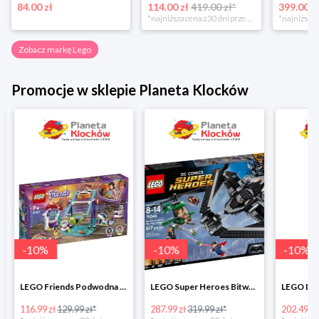
84.00 zł
114.00 zł
419.00 zł*
399.00 z
*najniższa cena z 30 dni przed obniżką
Zobacz markę Lego
Promocje w sklepie Planeta Klocków
-
10
%
-
10
%
-
10
%
LEGO Friends Podwodna Frajda w super cenie
LEGO Super Heroes Bitwa powietrzna w super cenie
116.99 zł
129.99 zł*
287.99 zł
319.99 zł*
202.49 zł