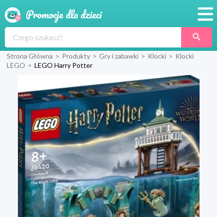
Promocje
Strona Główna
>
Produkty
>
Gry i zabawki
>
Klocki
>
Klocki
Produkty
LEGO
>
LEGO Harry Potter
Sklepy
Blog
Wyprawka