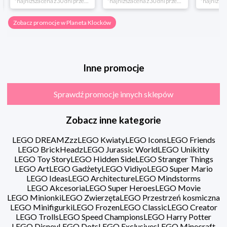
*najniższa cena z 30 dni przed obniżką
*najniższa cena z 30 dni przed obniżką
Zobacz promocje w Planeta Klocków
Inne promocje
Sprawdź promocje innych sklepów
Zobacz inne kategorie
LEGO DREAMZzz
LEGO Kwiaty
LEGO Icons
LEGO Friends
LEGO BrickHeadz
LEGO Jurassic World
LEGO Unikitty
LEGO Toy Story
LEGO Hidden Side
LEGO Stranger Things
LEGO Art
LEGO Gadżety
LEGO Vidiyo
LEGO Super Mario
LEGO Ideas
LEGO Architecture
LEGO Mindstorms
LEGO Akcesoria
LEGO Super Heroes
LEGO Movie
LEGO Minionki
LEGO Zwierzęta
LEGO Przestrzeń kosmiczna
LEGO Minifigurki
LEGO Frozen
LEGO Classic
LEGO Creator
LEGO Trolls
LEGO Speed Champions
LEGO Harry Potter
LEGO Disney
LEGO Dots
LEGO Exclusives
LEGO Minecraft