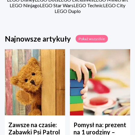
LEGO Ninjago
LEGO Star Wars
LEGO Technic
LEGO City
LEGO Duplo
Najnowsze artykuły
Pokaż wszystkie
Zawsze na czasie:
Pomysł na: prezent
Zabawki Psi Patrol
na 1 urodziny –