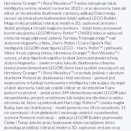
Hermionę Granger™ i Rona Weasleya™. Fanów zainspiruje także
minifigurka syreny, nowość na marzec 2023 r. oraz akcesoria, takie jak
eliksir ze skrzeloziela. Budowanie z pomocą aplikacji Dzieci mogą
cieszyć się intuicyjnym budowaniem dzięki aplikacji LEGO Builder.
Mogą w niej przybliżać i obracać model w 3D, zapisywać zestawy i
śledzić postępy.• Urządź magiczny konkurs – dzięki temu zestawowi
konstrukcyjnemu LEGO® Harry Potter™ (76420) dzieci w wieku od
ośmiu lat mogą odgrywać zadania Turnieju Trójmagicznego™ nad
Jeziorem Hogwartu z filmu „Harry Potter i Czara Ognia”• Pięć
minifigurek LEGO® i dwie figurki LEGO – Harry Potter™ z płetwami,
Viktor Krum z głową rekina, Hermiona Granger™, Ron Weasley™ i
syrena, a także figurki druzgotka i kraba• Scena pod powierzchnią
Jeziora Hogwartu – zawiera ruiny łuku do zbudowania z dwoma
elastycznymi elementami LEGO®, które tworzą efekt unoszących się
Hermiony Granger™ i Rona Weasleya™, oraz dwie jaskinie z ukrytym
skarbem• Pomost do zbudowania i łódź wiosłowa – pomost jest
wyposażony w funkcję nurkowania z minifigurką i obracający się zegar,
a także akcesoria, takie jak czajnik i eliksir ze skrzeloziela• Fajny
pomysł na prezent – podaruj ten 349-elementowy model LEGO® jako
niespodziankę, prezent urodzinowy lub świąteczny dla dzieci w wieku
od ośmiu lat, które są miłośnikami Harry’ego Pottera™ i świata magii•
Buduj, baw się i kolekcjonuj – model pomostu ma 18 cm wysokości, 12
cm szerokości i 6 cm głębokości i można go umieścić na podwodnej
scence• Pomocne instrukcje – aplikacja LEGO® Builder poprowadzi
Ciebie i Twoje dziecko przez budowanie dzięki narzędziom, które
pozwalają przybliżać i obracać model w 3D, zapisywać zestawy oraz