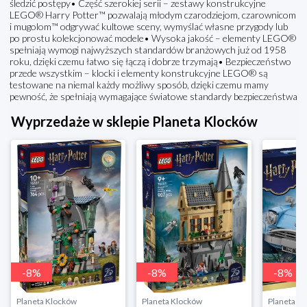
śledzić postępy• Część szerokiej serii – zestawy konstrukcyjne
LEGO® Harry Potter™ pozwalają młodym czarodziejom, czarownicom
i mugolom™ odgrywać kultowe sceny, wymyślać własne przygody lub
po prostu kolekcjonować modele• Wysoka jakość – elementy LEGO®
spełniają wymogi najwyższych standardów branżowych już od 1958
roku, dzięki czemu łatwo się łączą i dobrze trzymają• Bezpieczeństwo
przede wszystkim – klocki i elementy konstrukcyjne LEGO® są
testowane na niemal każdy możliwy sposób, dzięki czemu mamy
pewność, że spełniają wymagające światowe standardy bezpieczeństwa
Wyprzedaże w sklepie Planeta Klocków
-
8
%
-
8
%
-
8
%
Planeta Klocków
Planeta Klocków
Planeta K