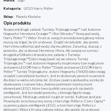
Marka
:
Lego
Kategoria
:
LEGO Harry Potter
Sklep
:
Planeta Klocków
Opis produktu
Rozpocznij drugie zadanie Turnieju Trójmagicznego™ nad Jeziorem
Hogwartu! Hermiona Granger™ i Ron Weasley™ tkwią pod wodą,
Harry Potter™ i Viktor Krum ze swoją transmutowaną głową rekina
muszą się ścigać, by ich uratować. Znajdź skrzeloziele, aby pomóc
Harry'emu oddychać pod wodą i daj mu płetwy. Zanurkuj, skacząc z
pomostu, aby uratować Hermionę i Rona. Ale uważaj na syrenę i
druzgotka!Odtwórz dramatyczne zadanie z Turnieju
Trójmagicznego™Dzieci mogą bawić się we własny Turniej
Trójmagiczny™ nad Jeziorem Hogwartu inspirowany tym magicznym
zestawem LEGO® Harry Potter™.Dzięki zestawowi LEGO® Harry
Potter™ Turniej Trójmagiczny: Jezioro Hogwartu (76420) dzieci mogą
urządzić czarodziejski konkurs. Jest to doskonały pomysł na prezent
dla dzieci w wieku od ośmiu lat. Zestaw zawiera podwodną scenkę do
zbudowania z ruinami łuku, dwiema jaskiniami i elastycznymi
elementami LEGO, które tworzą efekt unoszących się dwóch
minifigurek. Jest też model pomostu, z którego figurki mogą
zanurkować. Można go umieścić na górze scenki. Kultowe postacie
Powołaj do życia klasyczną scenę z Harry'ego Pottera i Czary Ognia™
za pomocą pięciu minifigurek LEGO, w tym Harry'ego Pottera z
płetwami i Viktora Kruma z głową rekina, aby pomóc im uratować