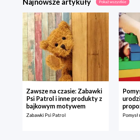
Najnowsze artykuły
Pokaż wszystkie
Zawsze na czasie: Zabawki
Pomys
Psi Patrol i inne produkty z
urodz
bajkowym motywem
propo
Zabawki Psi Patrol
Pomysł n