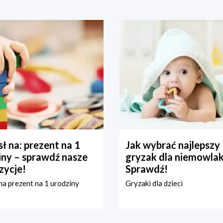
ł na: prezent na 1
Jak wybrać najlepszy
iny – sprawdź nasze
gryzak dla niemowla
zycje!
Sprawdź!
a prezent na 1 urodziny
Gryzaki dla dzieci