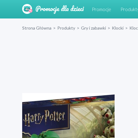
Promocje
Produkt
Strona Główna
>
Produkty
>
Gry i zabawki
>
Klocki
>
Klo