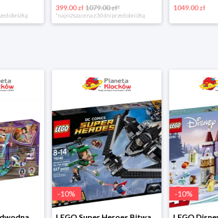
399.00 zł
1079.00 zł*
1049.00 zł
rzed obniżką
*najniższa cena z 30 dni przed obniżką
-
10
%
LEGO Super Heroes Bitwa powietrzna w super cenie
LEGO Disney Princess 43180 Zimowe święto w zamku Belli