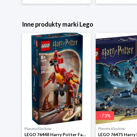
Inne produkty marki Lego
-
73
%
Planeta Klocków
Planeta Klocków
LEGO 76470 Harry Potter Zaczarowany latający Ford Lego
LEGO 76448 Harry Potter Fawkes feniks Dumbledore'a Lego