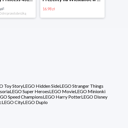
20%
40%
O Toy Story
LEGO Hidden Side
LEGO Stranger Things
soria
LEGO Super Heroes
LEGO Movie
LEGO Minionki
GO Speed Champions
LEGO Harry Potter
LEGO Disney
c
LEGO City
LEGO Duplo