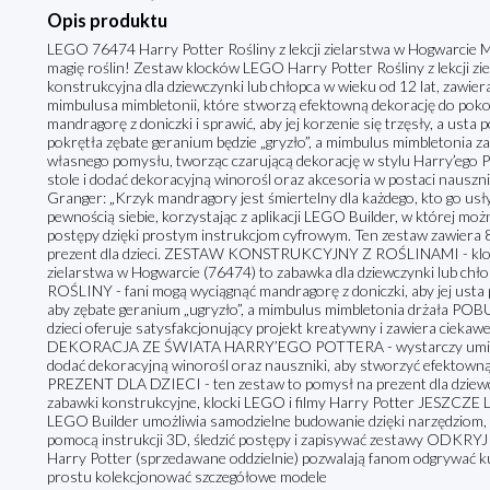
Opis produktu
LEGO 76474 Harry Potter Rośliny z lekcji zielarstwa w Hogwarcie Mł
magię roślin! Zestaw klocków LEGO Harry Potter Rośliny z lekcji z
konstrukcyjna dla dziewczynki lub chłopca w wieku od 12 lat, zawie
mimbulusa mimbletonii, które stworzą efektowną dekorację do poko
mandragorę z doniczki i sprawić, aby jej korzenie się trzęsły, a usta
pokrętła zębate geranium będzie „gryzło”, a mimbulus mimbletonia z
własnego pomysłu, tworząc czarującą dekorację w stylu Harry’ego Po
stole i dodać dekoracyjną winorośl oraz akcesoria w postaci nauszn
Granger: „Krzyk mandragory jest śmiertelny dla każdego, kto go usł
pewnością siebie, korzystając z aplikacji LEGO Builder, w której moż
postępy dzięki prostym instrukcjom cyfrowym. Ten zestaw zawiera
prezent dla dzieci. ZESTAW KONSTRUKCYJNY Z ROŚLINAMI - klocki
zielarstwa w Hogwarcie (76474) to zabawka dla dziewczynki lub
ROŚLINY - fani mogą wyciągnąć mandragorę z doniczki, aby jej usta po
aby zębate geranium „ugryzło”, a mimbulus mimbletonia drżała 
dzieci oferuje satysfakcjonujący projekt kreatywny i zawiera ciekaw
DEKORACJA ZE ŚWIATA HARRY’EGO POTTERA - wystarczy umieścić d
dodać dekoracyjną winorośl oraz nauszniki, aby stworzyć efekto
PREZENT DLA DZIECI - ten zestaw to pomysł na prezent dla dziewczy
zabawki konstrukcyjne, klocki LEGO i filmy Harry Potter JESZ
LEGO Builder umożliwia samodzielne budowanie dzięki narzędziom, 
pomocą instrukcji 3D, śledzić postępy i zapisywać zestawy ODKR
Harry Potter (sprzedawane oddzielnie) pozwalają fanom odgrywać k
prostu kolekcjonować szczegółowe modele