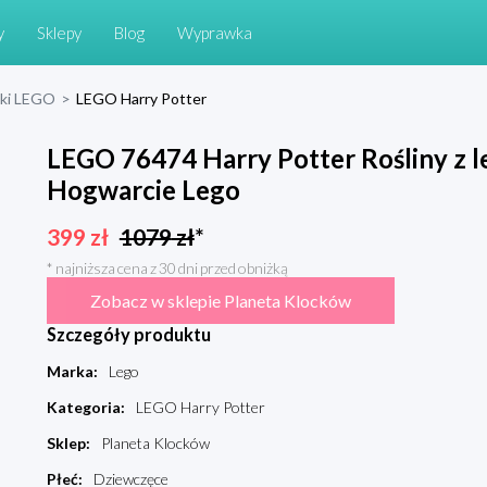
y
Sklepy
Blog
Wyprawka
cki LEGO
>
LEGO Harry Potter
LEGO 76474 Harry Potter Rośliny z le
Hogwarcie Lego
399
zł
1079
zł
*
* najniższa cena z 30 dni przed obniżką
Zobacz w sklepie Planeta Klocków
Szczegóły produktu
Marka
:
Lego
Kategoria
:
LEGO Harry Potter
Sklep
:
Planeta Klocków
Płeć
:
Dziewczęce