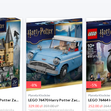
-
8
%
-
5
%
Planeta Klocków
Planeta Klocków
LEGO 76463 Harry Potter Zamek Hogwart: skrzydło szpitalne Lego
LEGO 76470 Harry Potter Zaczarowany latający Ford Lego
329.00 zł
359.00 zł*
252.00 zł
264.
rzed obniżką
*najniższa cena z 30 dni przed obniżką
*najniższa cena z 3