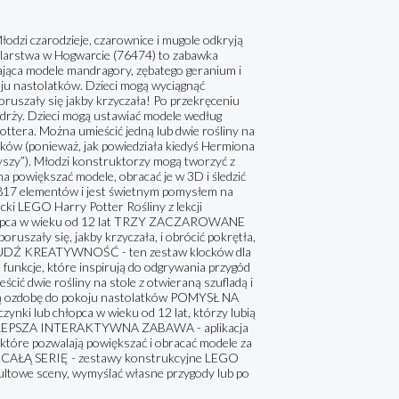
odzi czarodzieje, czarownice i mugole odkryją
ielarstwa w Hogwarcie (76474) to zabawka
rająca modele mandragory, zębatego geranium i
ju nastolatków. Dzieci mogą wyciągnąć
 poruszały się jakby krzyczała! Po przekręceniu
adrży. Dzieci mogą ustawiać modele według
ttera. Można umieścić jedną lub dwie rośliny na
ików (ponieważ, jak powiedziała kiedyś Hermiona
yszy”). Młodzi konstruktorzy mogą tworzyć z
na powiększać modele, obracać je w 3D i śledzić
 817 elementów i jest świetnym pomysłem na
 LEGO Harry Potter Rośliny z lekcji
 chłopca w wieku od 12 lat TRZY ZACZAROWANE
ruszały się, jakby krzyczała, i obrócić pokrętła,
POBUDŹ KREATYWNOŚĆ - ten zestaw klocków dla
e funkcje, które inspirują do odgrywania przygód
wie rośliny na stole z otwieraną szufladą i
wną ozdobę do pokoju nastolatków POMYSŁ NA
nki lub chłopca w wieku od 12 lat, którzy lubią
CZE LEPSZA INTERAKTYWNA ZABAWA - aplikacja
które pozwalają powiększać i obracać modele za
YJ CAŁĄ SERIĘ - zestawy konstrukcyjne LEGO
ultowe sceny, wymyślać własne przygody lub po