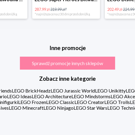
202.49 zł
224.99 zł*
16.98 zł
ni przed obniżką
*najniższa cena z 30 dni przed obniżką
Inne promocje
Sprawdź promocje innych sklepów
Zobacz inne kategorie
iends
LEGO BrickHeadz
LEGO Jurassic World
LEGO Unikitty
LEG
rio
LEGO Ideas
LEGO Architecture
LEGO Mindstorms
LEGO Akce
ifigurki
LEGO Frozen
LEGO Classic
LEGO Creator
LEGO Trolls
LE
ives
LEGO Minecraft
LEGO Ninjago
LEGO Star Wars
LEGO Techni