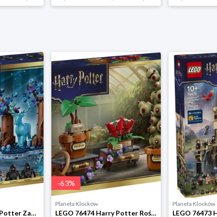
-
63
%
Planeta Klocków
Planeta Klocków
LEGO 76475 Harry Potter Zakazany Las: Expecto Patronum Lego
LEGO 76474 Harry Potter Rośliny z lekcji zielarstwa w Hogwarcie Lego