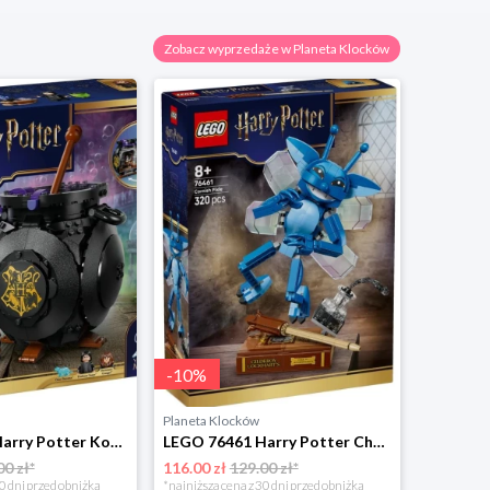
Zobacz wyprzedaże w Planeta Klocków
-
10
%
Planeta Klocków
LEGO 76464 Harry Potter Kociołek: Sekretna sala zajęć z eliksirów Lego
LEGO 76461 Harry Potter Chochlik kornwalijski Lego
00 zł*
116.00 zł
129.00 zł*
0 dni przed obniżką
*najniższa cena z 30 dni przed obniżką