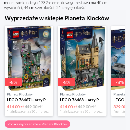
model zamku z tego 1732-elementowego zestawu ma 40 cm
wysokości, 44 cm szerokości i 21 cm głębokości
Wyprzedaże w sklepie Planeta Klocków
-
8
%
-
8
%
-
8
%
Planeta Klocków
Planeta Klocków
Planeta K
LEGO 76467 Harry Potter Dom Luny Lovegood Lego
LEGO 76463 Harry Potter Zamek Hogwart: skrzydło szpitalne Lego
414.00 zł
449.00 zł*
414.00 zł
449.00 zł*
329.00 z
*najniższa cena z 30 dni przed obniżką
*najniższa cena z 30 dni przed obniżką
Zobacz wyprzedaże w Planeta Klocków