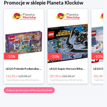
Promocje w sklepie Planeta Klocków
-
10
%
-
10
%
-
10
%
LEGO Friends Podwodna Frajda w super cenie
LEGO Super Heroes Bitwa powietrzna w super cenie
116.99 zł
129.99 zł*
287.99 zł
319.99 zł*
202.49 zł
*najniższa cena z 30 dni przed obniżką
*najniższa cena z 30 dni przed obniżką
Zobacz promocje w Planeta Klocków