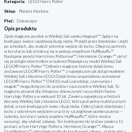
Kategoria
:
LEGO Harry Potter
Sklep
:
Planeta Klocków
Płeć
:
Dziewczęce
Opis produktu
Zjedz magiczny posiłek w Wielkiej Sali zamku Hogwart™. Spójrz na
lewitujące świece i podziwiaj iluzję nieba. Przejdź przez dziedziniec i zejdź
po schodach, aby znaleźć sekretne wejście do lochu. Obejrzyj portrety
w korytarzu lub zrelaksuj się w pokoju wspólnym Hufflepuffu™.
Następnie pomóż Harry'emu Potterowi™ i Hermionie Granger™ ukryć
się przed górskim trollem w łazience!Największy model Wielkiej Sali
LEGO® Harry Potter™Odtwórz magiczne historie dzięki temu
zestawowi LEGO® Harry Potter™ z największym jak dotąd modelem
Wielkiej Sali z klocków LEGO.Dzięki temu wspaniałemu zestawowi
LEGO® Harry Potter™ (76435) mali czarodzieje, czarownice i
mugole™ mogą dołączyć do uczniów i nauczycieli w Wielkiej Sali. To
magiczny prezent dla chłopców, dziewczynek i wszystkich fanów
Harry'ego Pottera w wiekuod 10 lat. Zawiera największą w historii
dioramę Wielkiej Sali z klocków LEGO, która jest pełna realistycznych
detali, w tym lewitujących świec i iluzji nieba. Odkryj także dziedziniec i
lochy z sekretnym wejściem oraz trzy szczegółowe pomieszczenia —
łazienkę, korytarz i pokój wspólny Hufflepuffu™, które można
wysunąć, aby ułatwić zabawę. Ten kolekcjonerski zestaw zawiera 11
postaci, w tym Harry'ego Pottera, Hermionę Granger™, Albusa
Dumbledore’a™ i górskiego trolla do kreatywnej zabawy, a także pięć z