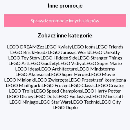
Inne promocje
Sprawdź promocje innych sklepów
Zobacz inne kategorie
LEGO DREAMZzz
LEGO Kwiaty
LEGO Icons
LEGO Friends
LEGO BrickHeadz
LEGO Jurassic World
LEGO Unikitty
LEGO Toy Story
LEGO Hidden Side
LEGO Stranger Things
LEGO Art
LEGO Gadżety
LEGO Vidiyo
LEGO Super Mario
LEGO Ideas
LEGO Architecture
LEGO Mindstorms
LEGO Akcesoria
LEGO Super Heroes
LEGO Movie
LEGO Minionki
LEGO Zwierzęta
LEGO Przestrzeń kosmiczna
LEGO Minifigurki
LEGO Frozen
LEGO Classic
LEGO Creator
LEGO Trolls
LEGO Speed Champions
LEGO Harry Potter
LEGO Disney
LEGO Dots
LEGO Exclusives
LEGO Minecraft
LEGO Ninjago
LEGO Star Wars
LEGO Technic
LEGO City
LEGO Duplo