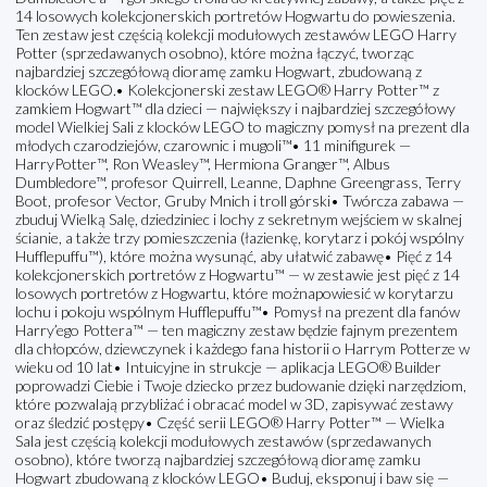
14 losowych kolekcjonerskich portretów Hogwartu do powieszenia.
Ten zestaw jest częścią kolekcji modułowych zestawów LEGO Harry
Potter (sprzedawanych osobno), które można łączyć, tworząc
najbardziej szczegółową dioramę zamku Hogwart, zbudowaną z
klocków LEGO.• Kolekcjonerski zestaw LEGO® Harry Potter™ z
zamkiem Hogwart™ dla dzieci — największy i najbardziej szczegółowy
model Wielkiej Sali z klocków LEGO to magiczny pomysł na prezent dla
młodych czarodziejów, czarownic i mugoli™• 11 minifigurek —
HarryPotter™, Ron Weasley™, Hermiona Granger™, Albus
Dumbledore™, profesor Quirrell, Leanne, Daphne Greengrass, Terry
Boot, profesor Vector, Gruby Mnich i troll górski• Twórcza zabawa —
zbuduj Wielką Salę, dziedziniec i lochy z sekretnym wejściem w skalnej
ścianie, a także trzy pomieszczenia (łazienkę, korytarz i pokój wspólny
Hufflepuffu™), które można wysunąć, aby ułatwić zabawę• Pięć z 14
kolekcjonerskich portretów z Hogwartu™ — w zestawie jest pięć z 14
losowych portretów z Hogwartu, które możnapowiesić w korytarzu
lochu i pokoju wspólnym Hufflepuffu™• Pomysł na prezent dla fanów
Harry’ego Pottera™ — ten magiczny zestaw będzie fajnym prezentem
dla chłopców, dziewczynek i każdego fana historii o Harrym Potterze w
wieku od 10 lat• Intuicyjne in strukcje — aplikacja LEGO® Builder
poprowadzi Ciebie i Twoje dziecko przez budowanie dzięki narzędziom,
które pozwalają przybliżać i obracać model w 3D, zapisywać zestawy
oraz śledzić postępy• Część serii LEGO® Harry Potter™ — Wielka
Sala jest częścią kolekcji modułowych zestawów (sprzedawanych
osobno), które tworzą najbardziej szczegółową dioramę zamku
Hogwart zbudowaną z klocków LEGO• Buduj, eksponuj i baw się —