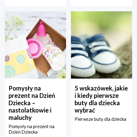
Pomysły na
5 wskazówek, jakie
prezent na Dzień
i kiedy pierwsze
Dziecka –
buty dla dziecka
nastolatkowie i
wybrać
maluchy
Pierwsze buty dla dziecka
Pomysły na prezent na
Dzień Dziecka