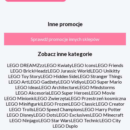
Inne promocje
Sprawdź promocje innych sklepów
Zobacz inne kategorie
LEGO DREAMZzz
LEGO Kwiaty
LEGO Icons
LEGO Friends
LEGO BrickHeadz
LEGO Jurassic World
LEGO Unikitty
LEGO Toy Story
LEGO Hidden Side
LEGO Stranger Things
LEGO Art
LEGO Gadżety
LEGO Vidiyo
LEGO Super Mario
LEGO Ideas
LEGO Architecture
LEGO Mindstorms
LEGO Akcesoria
LEGO Super Heroes
LEGO Movie
LEGO Minionki
LEGO Zwierzęta
LEGO Przestrzeń kosmiczna
LEGO Minifigurki
LEGO Frozen
LEGO Classic
LEGO Creator
LEGO Trolls
LEGO Speed Champions
LEGO Harry Potter
LEGO Disney
LEGO Dots
LEGO Exclusives
LEGO Minecraft
LEGO Ninjago
LEGO Star Wars
LEGO Technic
LEGO City
LEGO Duplo