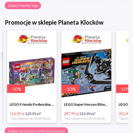
Zobacz markę Lego
Promocje w sklepie Planeta Klocków
-
10
%
-
10
%
-
10
%
LEGO Friends Podwodna Frajda w super cenie
LEGO Super Heroes Bitwa powietrzna w super cenie
116.99 zł
129.99 zł*
287.99 zł
319.99 zł*
202.49 zł
*najniższa cena z 30 dni przed obniżką
*najniższa cena z 30 dni przed obniżką
Zobacz promocje w Planeta Klocków