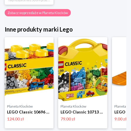
Zobacz wyprzedaże w Planeta Klocków
Inne produkty marki Lego
Planeta Klocków
Planeta Klocków
Planeta K
LEGO Classic 10696 Kreatywne klocki LEGO, średnie pudełko Lego
LEGO Classic 10713 Kreatywna walizka Lego
124.00 zł
79.00 zł
9.00 zł