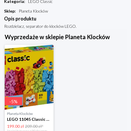
Kategoria
:
LEGO Classic
Sklep
:
Planeta Klocków
Opis produktu
Rozdzielacz, separator do klocków LEGO.
Wyprzedaże w sklepie Planeta Klocków
-
5
%
Planeta Klocków
LEGO 11045 Classic Kreatywne kolorowe klocki Lego
199.00 zł
209.00 zł*
*najniższa cena z 30 dni przed obniżką