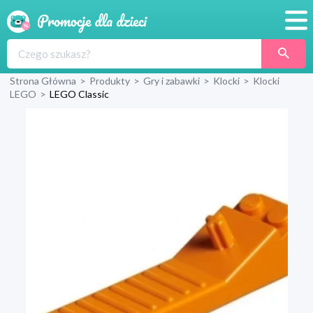
Promocje
Strona Główna
>
Produkty
>
Gry i zabawki
>
Klocki
>
Klocki
Produkty
LEGO
>
LEGO Classic
Sklepy
Blog
Wyprawka