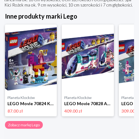
Kici Rożek ma ok. 9 cm wysokości, 10 cm szerokości i 7 cm głębokości.
Inne produkty marki Lego
Planeta Klocków
Planeta Klocków
Planeta K
LEGO Movie 70824 Królowa Wisimi I'powiewa Lego
LEGO Movie 70828 Autobus imprezowy Lego
87.00 zł
409.00 zł
309.00 z
Zobacz markę Lego