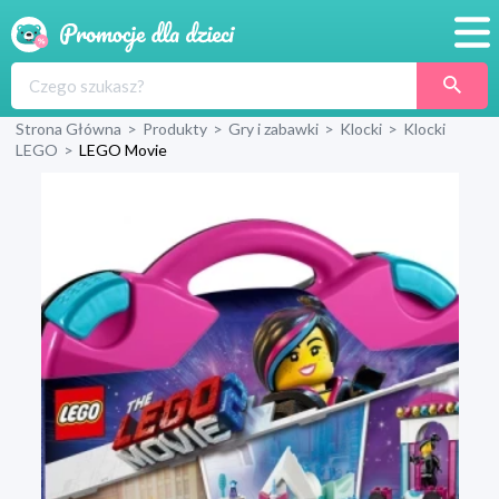
Promocje
Strona Główna
>
Produkty
>
Gry i zabawki
>
Klocki
>
Klocki
Produkty
LEGO
>
LEGO Movie
Sklepy
Blog
Wyprawka