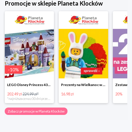
Promocje w sklepie Planeta Klocków
-
10
%
LEGO Disney Princess 43180 Zimowe święto w zamku Belli
Prezenty na Wielkanoc w Planecie Klocków od 16,99 zł
202.49 zł
224.99 zł*
16.98 zł
20%
*najniższa cena z 30 dni przed obniżką
Zobacz promocje w Planeta Klocków