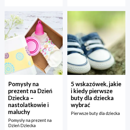
Pomysły na
5 wskazówek, jakie
prezent na Dzień
i kiedy pierwsze
Dziecka –
buty dla dziecka
nastolatkowie i
wybrać
maluchy
Pierwsze buty dla dziecka
Pomysły na prezent na
Dzień Dziecka