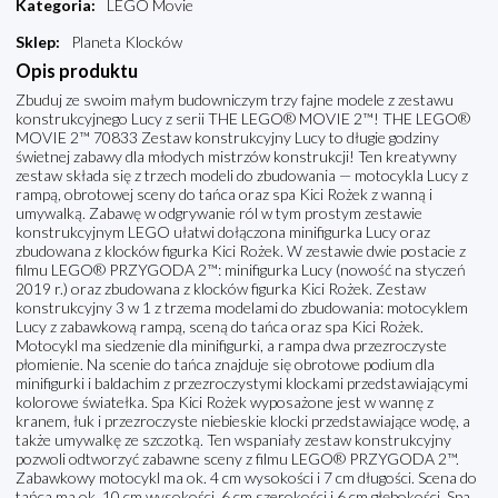
Kategoria
:
LEGO Movie
Sklep
:
Planeta Klocków
Opis produktu
Zbuduj ze swoim małym budowniczym trzy fajne modele z zestawu
konstrukcyjnego Lucy z serii THE LEGO® MOVIE 2™! THE LEGO®
MOVIE 2™ 70833 Zestaw konstrukcyjny Lucy to długie godziny
świetnej zabawy dla młodych mistrzów konstrukcji! Ten kreatywny
zestaw składa się z trzech modeli do zbudowania — motocykla Lucy z
rampą, obrotowej sceny do tańca oraz spa Kici Rożek z wanną i
umywalką. Zabawę w odgrywanie ról w tym prostym zestawie
konstrukcyjnym LEGO ułatwi dołączona minifigurka Lucy oraz
zbudowana z klocków figurka Kici Rożek. W zestawie dwie postacie z
filmu LEGO® PRZYGODA 2™: minifigurka Lucy (nowość na styczeń
2019 r.) oraz zbudowana z klocków figurka Kici Rożek. Zestaw
konstrukcyjny 3 w 1 z trzema modelami do zbudowania: motocyklem
Lucy z zabawkową rampą, sceną do tańca oraz spa Kici Rożek.
Motocykl ma siedzenie dla minifigurki, a rampa dwa przezroczyste
płomienie. Na scenie do tańca znajduje się obrotowe podium dla
minifigurki i baldachim z przezroczystymi klockami przedstawiającymi
kolorowe światełka. Spa Kici Rożek wyposażone jest w wannę z
kranem, łuk i przezroczyste niebieskie klocki przedstawiające wodę, a
także umywalkę ze szczotką. Ten wspaniały zestaw konstrukcyjny
pozwoli odtworzyć zabawne sceny z filmu LEGO® PRZYGODA 2™.
Zabawkowy motocykl ma ok. 4 cm wysokości i 7 cm długości. Scena do
tańca ma ok. 10 cm wysokości, 6 cm szerokości i 6 cm głębokości. Spa