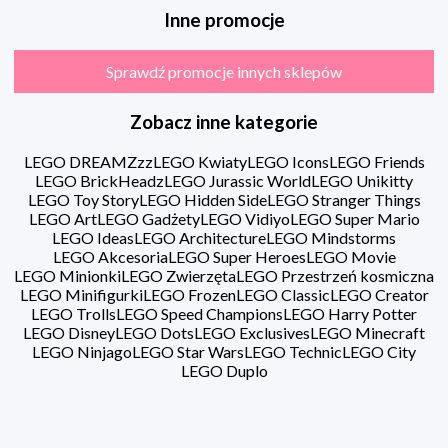
Inne promocje
Sprawdź promocje innych sklepów
Zobacz inne kategorie
LEGO DREAMZzz
LEGO Kwiaty
LEGO Icons
LEGO Friends
LEGO BrickHeadz
LEGO Jurassic World
LEGO Unikitty
LEGO Toy Story
LEGO Hidden Side
LEGO Stranger Things
LEGO Art
LEGO Gadżety
LEGO Vidiyo
LEGO Super Mario
LEGO Ideas
LEGO Architecture
LEGO Mindstorms
LEGO Akcesoria
LEGO Super Heroes
LEGO Movie
LEGO Minionki
LEGO Zwierzęta
LEGO Przestrzeń kosmiczna
LEGO Minifigurki
LEGO Frozen
LEGO Classic
LEGO Creator
LEGO Trolls
LEGO Speed Champions
LEGO Harry Potter
LEGO Disney
LEGO Dots
LEGO Exclusives
LEGO Minecraft
LEGO Ninjago
LEGO Star Wars
LEGO Technic
LEGO City
LEGO Duplo