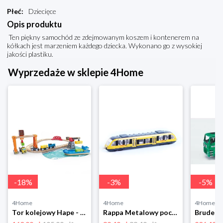
Płeć
:
Dziecięce
Opis produktu
Ten piękny samochód ze zdejmowanym koszem i kontenerem na
kółkach jest marzeniem każdego dziecka. Wykonano go z wysokiej
jakości plastiku.
Wyprzedaże w sklepie 4Home
-
18
%
-
3
%
-
5
%
4Home
4Home
4Home
Tor kolejowy Hape - port z załadunkiem irozładunkiem
Rappa Metalowy pociąg regionalny RegioJet, 17 cm