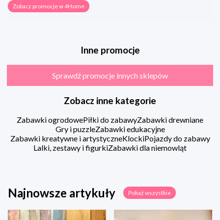
Zobacz promocje w 4Home
Inne promocje
Sprawdź promocje innych sklepów
Zobacz inne kategorie
Zabawki ogrodowe
Piłki do zabawy
Zabawki drewniane
Gry i puzzle
Zabawki edukacyjne
Zabawki kreatywne i artystyczne
Klocki
Pojazdy do zabawy
Lalki, zestawy i figurki
Zabawki dla niemowląt
Najnowsze artykuły
Pokaż wszystkie