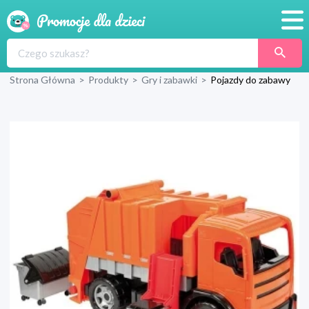
Promocje
Strona Główna
>
Produkty
>
Gry i zabawki
>
Pojazdy do zabawy
Produkty
Sklepy
Blog
Wyprawka