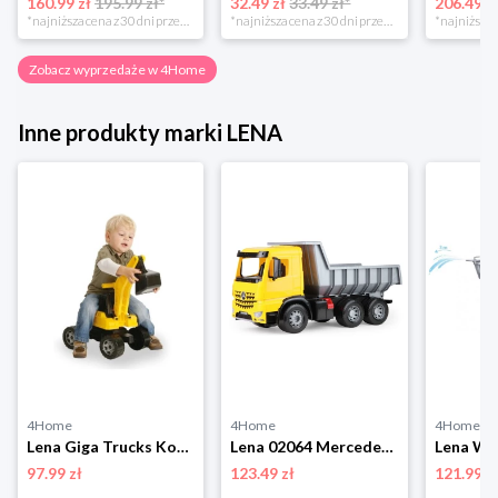
160.99 zł
195.99 zł*
32.49 zł
33.49 zł*
206.49 z
*najniższa cena z 30 dni przed obniżką
*najniższa cena z 30 dni przed obniżką
Zobacz wyprzedaże w 4Home
Inne produkty marki LENA
4Home
4Home
4Home
Lena Giga Trucks Koparka żółto-czarny, 70 cm
Lena 02064 Mercedes-Benz wywrotka samochodowa zblokadą bezpieczeństwa, 66 cm, 3-osiowa
97.99 zł
123.49 zł
121.99 z