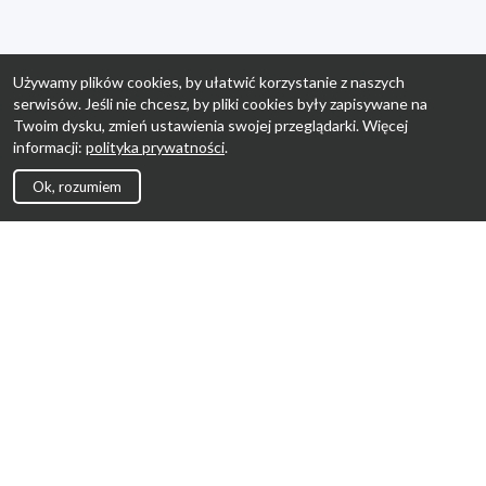
Używamy plików cookies, by ułatwić korzystanie z naszych
serwisów. Jeśli nie chcesz, by pliki cookies były zapisywane na
Twoim dysku, zmień ustawienia swojej przeglądarki. Więcej
informacji:
polityka prywatności
.
Ok, rozumiem