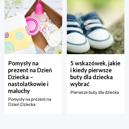
Pomysły na
5 wskazówek, jakie
prezent na Dzień
i kiedy pierwsze
Dziecka –
buty dla dziecka
nastolatkowie i
wybrać
maluchy
Pierwsze buty dla dziecka
Pomysły na prezent na
Dzień Dziecka