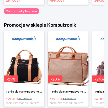
264.00 zł
499.00 zł
249.00 z
Zobacz markę Tiny Love
Promocje w sklepie Komputronik
-
19
%
-
20
%
-
24
%
Torba dla mamy Babyono 1505/01 Comfort Icoinic 5/5
Torba dla mamy Babyono 1507/01 Comfort Chic w super cenie
129.90 zł
159.90 zł*
119.90 zł
149.90 zł*
249.00 zł
*najniższa cena z 30 dni przed obniżką
*najniższa cena z 30 dni przed obniżką