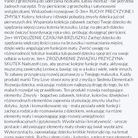
Panel z grzechotką do uderzania nóżkami. Łatwy montaż - nie potrzeba
żadnych narzędzi. Trzy pierścienie z grzechotką i satynowymi
wstążeczkami. Wskazówki rozwojowe: 0-3m+ RUCHY PRECYZYJNE I
ZMYSŁY Kolory, tekstury i dźwięki pobudzą zmysły dziecka już od
pierwszych dni. Wspaniała kolekcja zabawek zachęci Twoje dziecko do
spędzania więcej czasu leżenia brzuszku. Leżąc na plecach dziecko
może ćwiczyć koordynację ręka-oko, próbując dosięgnąć pierścieni.
2m+ WYDŁUŻENIE CZASU NA BRZUSZKU Zachęć dziecko do
spędzania większej ilości czasu na brzuszku i wzmacniania mięśni,
dzięki wielu angażującym funkcjom maty. Zwróć uwagę na
różnorodność tekstur kwiatka lub pozwól dziecku spojrzeć na swoje
odbicie w lustrze. 6m+ ZROZUMIENIE ZWIĄZKU PRZYCZYNA-
SKUTEK Nadszedł czas, aby poznać kolejne funkcje maty, aktywując
muzyczną zawieszkę Leniwca, bawiąc się w a kuku i wiele, wiele innych.
Te zabawy przyspieszą rozwój poznawczy u Twojego maluszka. Każdy
produkt marki Tiny Love stworzony jest z myślą o Siedmiu Elementach
Rozwoju dziecka, wskazując rodzicom najlepszą drogę do tego, by ich
maluch rozwijał się prawidłowo. Ten produkt rozwija następujące
elementy: Zmysły - bogactwo zabawek, tekstur, kolorów, dźwięków i
różnorodnych elementów zapewnia stymulację zmysłu słuchu i
dotyku. Język i komunikowanie się - mata posiada wiele funkcji i
zachęca rodzica do rozmawiania z dzieckiem, wskazując na różne
elementy maty i wspomagając jego rozwój umiejętności
komunikacyjnych i językowych. Wyobraźnia i kreatywność - urocze
postacie i aktywizujące elementy maty otwierają świat wyobraźni.
Wykorzystaj to, opowiadając dziecku krótkie historyjki np. na temat
nazw zwierzątek. Ruchy całego ciała - lusterko, szeleszczące elementy,