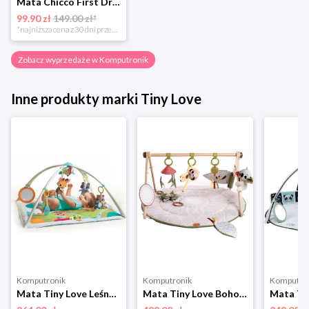
Mata Chicco First Dreams Sowa interaktywna
99.90 zł
149.00 zł*
*najniższa cena z 30 dni przed obniżką
Zobacz wyprzedaże w Komputronik
Inne produkty marki Tiny Love
Komputronik
Komputronik
Komputro
Mata Tiny Love Leśna Kraina Gimnastyka dla bobasa
Mata Tiny Love Boho Chic