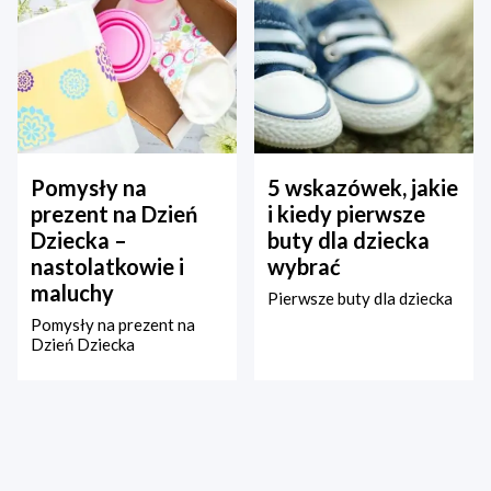
Pomysły na
5 wskazówek, jakie
prezent na Dzień
i kiedy pierwsze
Dziecka –
buty dla dziecka
nastolatkowie i
wybrać
maluchy
Pierwsze buty dla dziecka
Pomysły na prezent na
Dzień Dziecka