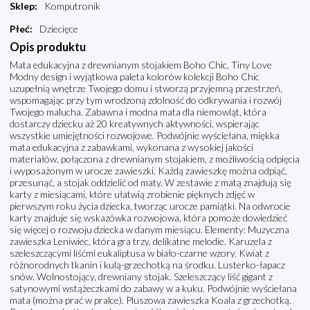
Sklep
:
Komputronik
Płeć
:
Dziecięce
Opis produktu
Mata edukacyjna z drewnianym stojakiem Boho Chic, Tiny Love
Modny design i wyjątkowa paleta kolorów kolekcji Boho Chic
uzupełnią wnętrze Twojego domu i stworzą przyjemną przestrzeń,
wspomagając przy tym wrodzoną zdolność do odkrywania i rozwój
Twojego malucha. Zabawna i modna mata dla niemowląt, która
dostarczy dziecku aż 20 kreatywnych aktywności, wspierając
wszystkie umiejętności rozwojowe. Podwójnie wyściełana, miękka
mata edukacyjna z zabawkami, wykonana z wysokiej jakości
materiałów, połączona z drewnianym stojakiem, z możliwością odpięcia
i wyposażonym w urocze zawieszki. Każdą zawieszkę można odpiąć,
przesunąć, a stojak oddzielić od maty. W zestawie z matą znajdują się
karty z miesiącami, które ułatwią zrobienie pięknych zdjęć w
pierwszym roku życia dziecka, tworząc urocze pamiątki. Na odwrocie
karty znajduje się wskazówka rozwojowa, która pomoże dowiedzieć
się więcej o rozwoju dziecka w danym miesiącu. Elementy: Muzyczna
zawieszka Leniwiec, która gra trzy, delikatne melodie. Karuzela z
szeleszczącymi liśćmi eukaliptusa w biało-czarne wzory. Kwiat z
różnorodnych tkanin i kulą-grzechotką na środku. Lusterko-łapacz
snów. Wolnostojący, drewniany stojak. Szeleszczący liść gigant z
satynowymi wstążeczkami do zabawy w a kuku. Podwójnie wyściełana
mata (można prać w pralce). Pluszowa zawieszka Koala z grzechotką.