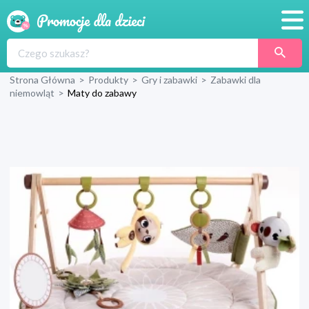
Promocje
Strona Główna
>
Produkty
>
Gry i zabawki
>
Zabawki dla
Produkty
niemowląt
>
Maty do zabawy
Sklepy
Blog
Wyprawka