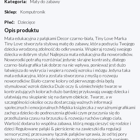
Kategoria
:
Maty do zabawy
Sklep
:
Komputronik
Płeć
:
Dziecięce
Opis produktu
Mata edukacyjna z pałąkami Decor czarno-biała, Tiny Love Marka
Tiny Love stworzyła stylową matę do zabawy, która podsyciu Twojego
dziecka wrodzoną zdolność do odkrywania. Wspieraj rozwój swojego
dziecka w dobrym stylu! Najlepsza mata edukacyjna dla noworodków.
Noworodki potrafią rozróżniać jedynie skrajne kontrasty, dlatego
czarno-biała grafika tak dobrze na nie wpływa, ponieważ jest dużo
łatwiejsza do wykrycia i wspiera rozwój wzroku i mózgu Jedyna taka
mata edukacyjna, która została stworzona z myślą o rozwoju
noworodków: Biało-czarne kolory od pierwszego dnia będą
stymulować wzrok dziecka Duże oczy & uśmiechnięte twarze w
kontrastujących kolorach dużo bardziej przykuwają uwagę dziecka i
ułatwiają mu skupianie się na danym obiekcie. Twarze, a w
szczególności okolice oczu dostarczają ważnych informacji
społecznych i emocjonalnych Miękka książeczka z wyraźnymi grafikami
zachęca dziecko do podnoszenia główki czym przyczynia się do
przedłużania czasu na brzuszku & rozwoju ruchów całego ciała.
Wartość dodana to wspólna zabawa, którą mogą cieszyć się rodzice i
dzieci Regulowane pałąki & pierścienie na zawieszki dla regulacji
sensorycznej; przesuwany łącznik pałąków sprawia, że od tej pory
możesz dostosować ich ułożenie do potrzeb rozwojowych swojego