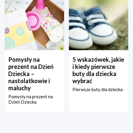
Pomysły na
5 wskazówek, jakie
prezent na Dzień
i kiedy pierwsze
Dziecka –
buty dla dziecka
nastolatkowie i
wybrać
maluchy
Pierwsze buty dla dziecka
Pomysły na prezent na
Dzień Dziecka