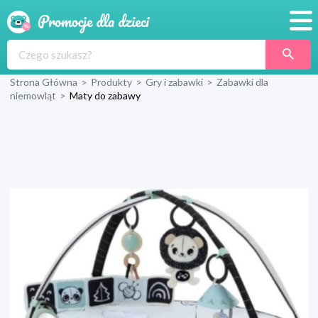
Promocje
Strona Główna
>
Produkty
>
Gry i zabawki
>
Zabawki dla
Produkty
niemowląt
>
Maty do zabawy
Sklepy
Blog
Wyprawka