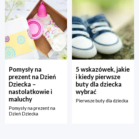
Pomysły na
5 wskazówek, jakie
prezent na Dzień
i kiedy pierwsze
Dziecka –
buty dla dziecka
nastolatkowie i
wybrać
maluchy
Pierwsze buty dla dziecka
Pomysły na prezent na
Dzień Dziecka