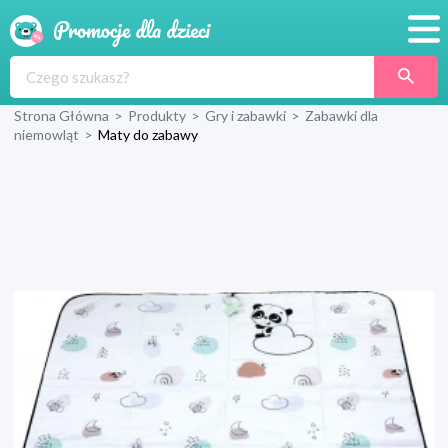
Promocje
Strona Główna
>
Produkty
>
Gry i zabawki
>
Zabawki dla
Produkty
niemowląt
>
Maty do zabawy
Sklepy
Blog
Wyprawka