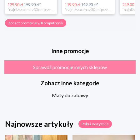
129.90 zł
159.90 zł*
119.90 zł
149.90 zł*
249.00 zł
*najniższa cena z 30 dni przed obniżką
*najniższa cena z 30 dni przed obniżką
Zobacz promocje w Komputronik
Inne promocje
Sprawdź promocje innych sklepów
Zobacz inne kategorie
Maty do zabawy
Najnowsze artykuły
Pokaż wszystkie