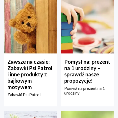
Zawsze na czasie:
Pomysł na: prezent
Zabawki Psi Patrol
na 1 urodziny –
i inne produkty z
sprawdź nasze
bajkowym
propozycje!
motywem
Pomysł na prezent na 1
urodziny
Zabawki Psi Patrol