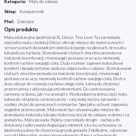
Kategoria
:
Maty do zabawy
Sklep
:
Komputronik
Płeć
:
Dziecięce
Opis produktu
Mata edukacyjna (podróżna) XL Décor, Tiny Love Ta czarnobiała,
mięciutka mata z kolekcji Décor oferuje miejsce do motorycznych i
sensorycznych doświadczeń dziecka leżącego na pleckach, brzuszku
lub podczas turlania. Stymulowanie różnych zmysłów pozwala na
ćwiczenie koordynacji, równowagi i postawy oraz uczy niemowlę
kontroli ruchów swojego ciała. Duży rozmiar zapewni maluszkowi
komfort i bezpieczeństwo podczas odpoczynku i zabawy. Stymulowanie
różnych zmysłów pozwala na ćwiczenie koordynacji, równowagi i
postawy oraz uczy niemowlę kontroli ruchów swojego ciała. Ekstra
duży obszar do rozwoju ruchów całego ciała. Łatwa do złożenia i
przenoszenia z aktywizującymi elementami. Do zastosowania
zarówno w domu, jak i na zewnątrz. Wodoodporna dolna część maty.
Łatwa do składania i przenoszenia - całą matę można sprawnie i
szybko złożyć do poręcznych rozmiarów. Specjalny uchywt zapewnia
wygodne przenoszenie. Mata może być używana jako miejsce do
przewijania maluszka lub jako kolorowy kocyk do zabawy w domu i na
podwórku. Mata posiada: Piękny czarnobiały design - zachęca do
dotykania i odkrywania Angażujący element a ku-ku schowany za
biedronką Łatwy do chwycenia gryzak gwiazda 3 delikatne, satynowe
wstążki Mięciutkie, materiałowe elementy Rzep z uchwytem do