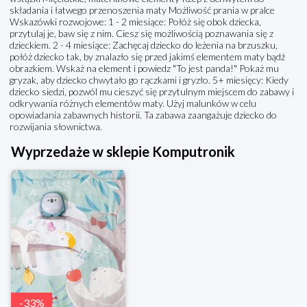
składania i łatwego przenoszenia maty Możliwość prania w pralce
Wskazówki rozwojowe: 1 - 2 miesiące: Połóż się obok dziecka,
przytulaj je, baw się z nim. Ciesz się możliwością poznawania się z
dzieckiem. 2 - 4 miesiące: Zachęcaj dziecko do leżenia na brzuszku,
połóż dziecko tak, by znalazło się przed jakimś elementem maty bądź
obrazkiem. Wskaż na element i powiedz "To jest panda!" Pokaż mu
gryzak, aby dziecko chwytało go rączkami i gryzło. 5+ miesięcy: Kiedy
dziecko siedzi, pozwól mu cieszyć się przytulnym miejscem do zabawy i
odkrywania różnych elementów maty. Użyj malunków w celu
opowiadania zabawnych historii. Ta zabawa zaangażuje dziecko do
rozwijania słownictwa.
Wyprzedaże w sklepie Komputronik
-
33
%