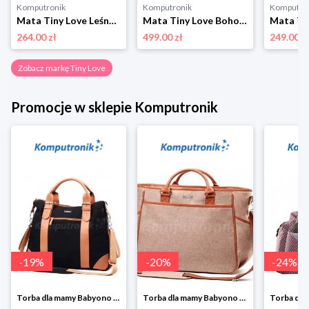
Komputronik
Komputronik
Komputro
Mata Tiny Love Leśna Kraina Gimnastyka dla bobasa
Mata Tiny Love Boho Chic
264.00 zł
499.00 zł
249.00 z
Zobacz markę Tiny Love
Promocje w sklepie Komputronik
-
19
%
-
20
%
-
24
%
Torba dla mamy Babyono 1505/01 Comfort Icoinic 5/5
Torba dla mamy Babyono 1507/01 Comfort Chic w super cenie