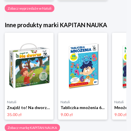
Zobacz wyprzedaże w Natuli
Inne produkty marki KAPITAN NAUKA
Natuli
Natuli
Natuli
Znajdź to! Na dworze Kapitan nauka
Tabliczka mnożenia 6+ Kapitan Nauka Kapitan nauka
35.00 zł
9.00 zł
9.00 zł
Zobacz markę KAPITAN NAUKA