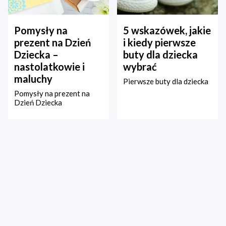
Pomysły na
5 wskazówek, jakie
prezent na Dzień
i kiedy pierwsze
Dziecka –
buty dla dziecka
nastolatkowie i
wybrać
maluchy
Pierwsze buty dla dziecka
Pomysły na prezent na
Dzień Dziecka