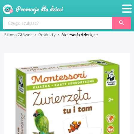
Promocje
Strona Główna
>
Produkty
>
Akcesoria dziecięce
Produkty
Sklepy
Blog
Wyprawka