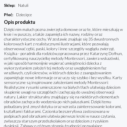
Sklep
:
Natuli
Płeć
:
Dziecięce
Opis produktu
Dzięki nim maluch pozna zwierzęta domowe oraz te, które mieszkają w
lesie i w puszczy, a także zapamięta ich nazwy, rodziny oraz
charakterystyczne cechy. W zestawie znajduje się 35 dwustronnych
kolorowych kart z realistycznymi ilustracjami, które pozwalają
obserwować cętki, paski, kolory i inne szczegóły wyglądu zwierząt.
Książka - poradnik dla rodziców,opracowana przez Katarzynę Dołhun,
certyfikowaną nauczycielkę metody Montessori, zawiera wskazówki,
w jaki sposób harmonijnie wspierać umiejętności dziecka z
wykorzystaniem założeń tej metody oraz uwzględnieniem faz
wrażliwych, czyli okresów, w których dziecko z zaangażowaniem
zapamiętuje nowe informacje oraz uczy się szybko i bez wysiłku. Karty
sensoryczne są inspirowane założeniami metody Montessori:
Realistyczne rysunki umieszczone na białych tłach ułatwiają dzieciom
skupienie uwagi na szczegółach i zachęcają do uważnej obserwacji
natury. Lakier strukturalny znajdujący się na niektórych elementach
obrazków zachęca do wodzenia po nich paluszkami. Dzięki temu
pobudzany jest zmysł dotyku oraz wzrasta zainteresowanie kolorami,
kształtami i fakturami. Czcionka bezszeryfowa zastosowana w
podpisach pod obrazkami ułatwia pierwsze kroki w nauce czytania,
zwłaszcza starszym przedszkolakom oraz dzieciom z ryzykiem
dysleksji. Zabawy o różnym stopniu trudności pozwalające