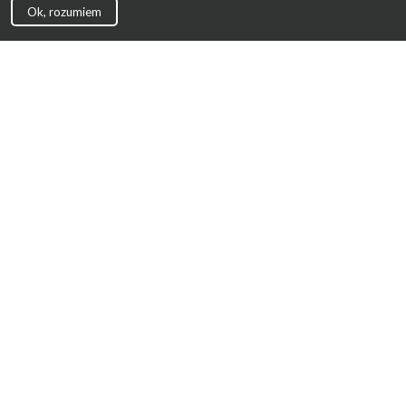
Ok, rozumiem
Strona Główna
Promocje
Sklepy
Wyprawka