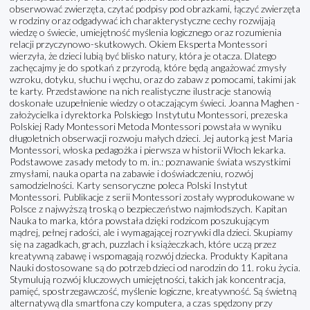
obserwować zwierzęta, czytać podpisy pod obrazkami, łączyć zwierzęta
w rodziny oraz odgadywać ich charakterystyczne cechy rozwijają
wiedzę o świecie, umiejętność myślenia logicznego oraz rozumienia
relacji przyczynowo-skutkowych. Okiem Eksperta Montessori
wierzyła, że dzieci lubią być blisko natury, która je otacza. Dlatego
zachęcajmy je do spotkań z przyrodą, które będą angażować zmysły
wzroku, dotyku, słuchu i węchu, oraz do zabaw z pomocami, takimi jak
te karty. Przedstawione na nich realistyczne ilustracje stanowią
doskonałe uzupełnienie wiedzy o otaczającym świeci. Joanna Maghen -
założycielka i dyrektorka Polskiego Instytutu Montessori, prezeska
Polskiej Rady Montessori Metoda Montessori powstała w wyniku
długoletnich obserwacji rozwoju małych dzieci. Jej autorką jest Maria
Montessori, włoska pedagożka i pierwsza w historii Włoch lekarka.
Podstawowe zasady metody to m. in.: poznawanie świata wszystkimi
zmysłami, nauka oparta na zabawie i doświadczeniu, rozwój
samodzielności. Karty sensoryczne poleca Polski Instytut
Montessori. Publikacje z serii Montessori zostały wyprodukowane w
Polsce z najwyższą troską o bezpieczeństwo najmłodszych. Kapitan
Nauka to marka, która powstała dzięki rodzicom poszukującym
mądrej, pełnej radości, ale i wymagającej rozrywki dla dzieci. Skupiamy
się na zagadkach, grach, puzzlach i książeczkach, które uczą przez
kreatywną zabawę i wspomagają rozwój dziecka. Produkty Kapitana
Nauki dostosowane są do potrzeb dzieci od narodzin do 11. roku życia.
Stymulują rozwój kluczowych umiejętności, takich jak koncentracja,
pamięć, spostrzegawczość, myślenie logiczne, kreatywność. Są świetną
alternatywą dla smartfona czy komputera, a czas spędzony przy