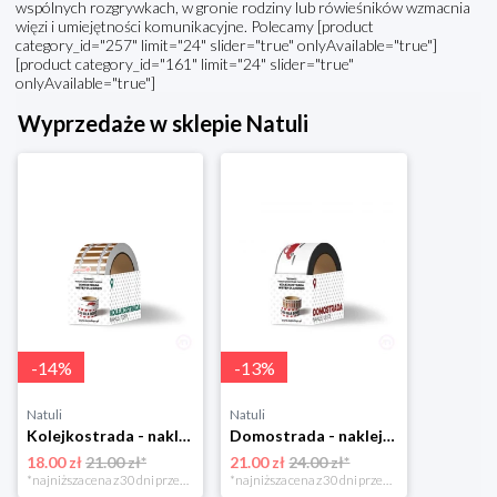
wspólnych rozgrywkach, w gronie rodziny lub rówieśników wzmacnia
więzi i umiejętności komunikacyjne. Polecamy [product
category_id="257" limit="24" slider="true" onlyAvailable="true"]
[product category_id="161" limit="24" slider="true"
onlyAvailable="true"]
Wyprzedaże w sklepie Natuli
-
14
%
-
13
%
Natuli
Natuli
Kolejkostrada - naklejaj tory Zuzutoys
Domostrada - naklejaj ulice Zuzutoys
18.00 zł
21.00 zł*
21.00 zł
24.00 zł*
*najniższa cena z 30 dni przed obniżką
*najniższa cena z 30 dni przed obniżką