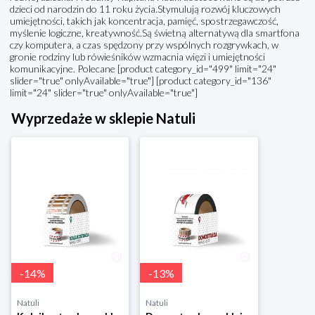
dzieci od narodzin do 11 roku życia.Stymulują rozwój kluczowych
umiejętności, takich jak koncentracja, pamięć, spostrzegawczość,
myślenie logiczne, kreatywność.Są świetną alternatywą dla smartfona
czy komputera, a czas spędzony przy wspólnych rozgrywkach, w
gronie rodziny lub rówieśników wzmacnia więzi i umiejętności
komunikacyjne. Polecane [product category_id="499" limit="24"
slider="true" onlyAvailable="true"] [product category_id="136"
limit="24" slider="true" onlyAvailable="true"]
Wyprzedaże w sklepie Natuli
-
14
%
-
13
%
Natuli
Natuli