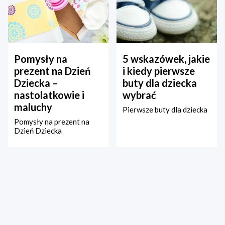
Pomysły na
5 wskazówek, jakie
prezent na Dzień
i kiedy pierwsze
Dziecka –
buty dla dziecka
nastolatkowie i
wybrać
maluchy
Pierwsze buty dla dziecka
Pomysły na prezent na
Dzień Dziecka