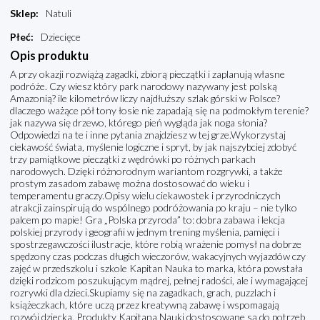
Sklep
:
Natuli
Płeć
:
Dziecięce
Opis produktu
A przy okazji rozwiążą zagadki, zbiorą pieczątki i zaplanują własne
podróże. Czy wiesz który park narodowy nazywany jest polską
Amazonią? ile kilometrów liczy najdłuższy szlak górski w Polsce?
dlaczego ważące pół tony łosie nie zapadają się na podmokłym terenie?
jak nazywa się drzewo, którego pień wygląda jak noga słonia?
Odpowiedzi na te i inne pytania znajdziesz w tej grze.Wykorzystaj
ciekawość świata, myślenie logiczne i spryt, by jak najszybciej zdobyć
trzy pamiątkowe pieczątki z wędrówki po różnych parkach
narodowych. Dzięki różnorodnym wariantom rozgrywki, a także
prostym zasadom zabawę można dostosować do wieku i
temperamentu graczy.Opisy wielu ciekawostek i przyrodniczych
atrakcji zainspirują do wspólnego podróżowania po kraju – nie tylko
palcem po mapie! Gra „Polska przyroda” to: dobra zabawa i lekcja
polskiej przyrody i geografii w jednym trening myślenia, pamięci i
spostrzegawczości ilustracje, które robią wrażenie pomysł na dobrze
spędzony czas podczas długich wieczorów, wakacyjnych wyjazdów czy
zajęć w przedszkolu i szkole Kapitan Nauka to marka, która powstała
dzięki rodzicom poszukującym mądrej, pełnej radości, ale i wymagającej
rozrywki dla dzieci.Skupiamy się na zagadkach, grach, puzzlach i
książeczkach, które uczą przez kreatywną zabawę i wspomagają
rozwój dziecka. Produkty Kapitana Nauki dostosowane są do potrzeb