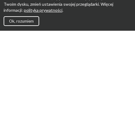
Twoim dysku, zmień ustawienia swojej przeglądarki. Więcej
informacji:
polityka prywatności
.
Ok, rozumiem
Strona Główna
Promocje
Sklepy