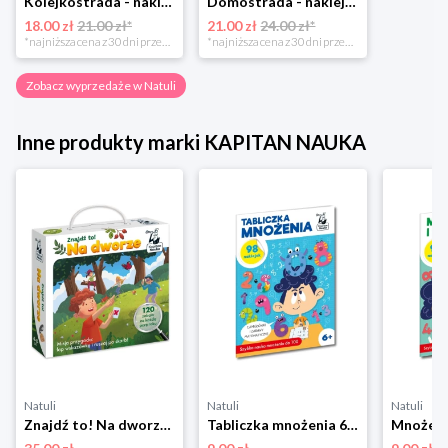
Kolejkostrada - naklejaj tory Zuzutoys
Domostrada - naklejaj ulice Zuzutoys
18.00 zł
21.00 zł*
21.00 zł
24.00 zł*
*najniższa cena z 30 dni przed obniżką
*najniższa cena z 30 dni przed obniżką
Zobacz wyprzedaże w Natuli
Inne produkty marki KAPITAN NAUKA
Natuli
Natuli
Natuli
Znajdź to! Na dworze Kapitan nauka
Tabliczka mnożenia 6+ Kapitan Nauka Kapitan nauka