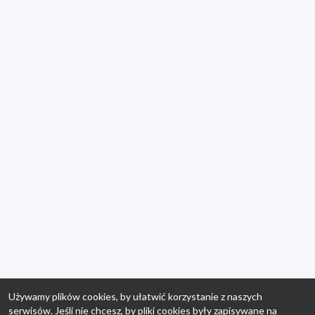
Używamy plików cookies, by ułatwić korzystanie z naszych
serwisów. Jeśli nie chcesz, by pliki cookies były zapisywane na