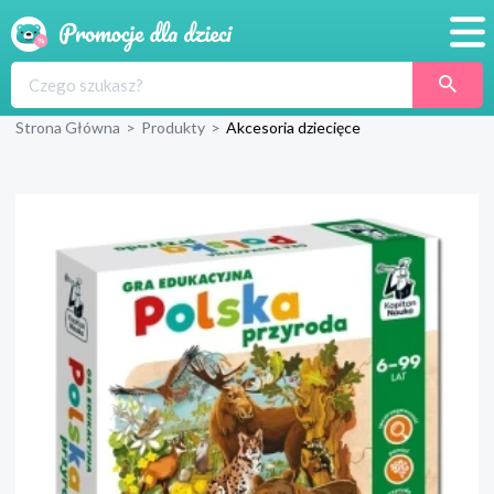
Promocje
Strona Główna
>
Produkty
>
Akcesoria dziecięce
Produkty
Sklepy
Blog
Wyprawka