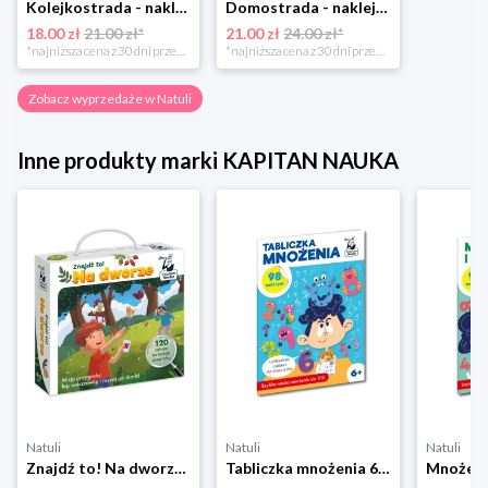
Kolejkostrada - naklejaj tory Zuzutoys
Domostrada - naklejaj ulice Zuzutoys
18.00 zł
21.00 zł*
21.00 zł
24.00 zł*
*najniższa cena z 30 dni przed obniżką
*najniższa cena z 30 dni przed obniżką
Zobacz wyprzedaże w Natuli
Inne produkty marki KAPITAN NAUKA
Natuli
Natuli
Natuli
Znajdź to! Na dworze Kapitan nauka
Tabliczka mnożenia 6+ Kapitan Nauka Kapitan nauka