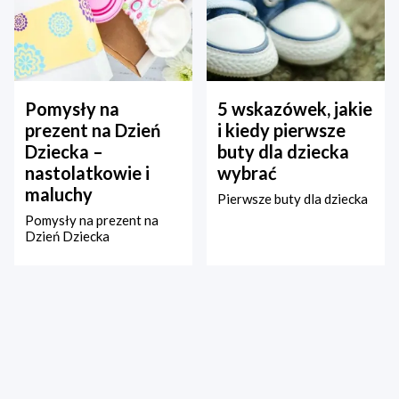
Pomysły na
5 wskazówek, jakie
prezent na Dzień
i kiedy pierwsze
Dziecka –
buty dla dziecka
nastolatkowie i
wybrać
maluchy
Pierwsze buty dla dziecka
Pomysły na prezent na
Dzień Dziecka