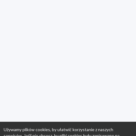
Używamy plików cookies, by ułatwić korzystanie z naszych
serwisów. Jeśli nie chcesz, by pliki cookies były zapisywane na