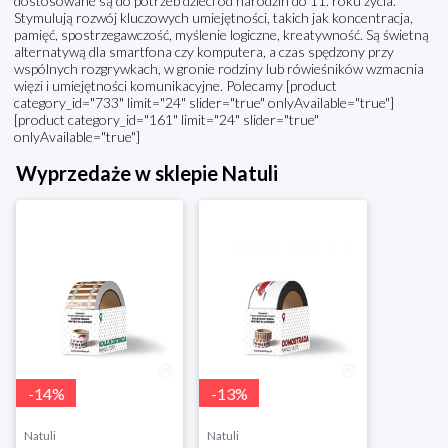
dostosowane są do potrzeb dzieci od narodzin do 11. roku życia.
Stymulują rozwój kluczowych umiejętności, takich jak koncentracja,
pamięć, spostrzegawczość, myślenie logiczne, kreatywność. Są świetną
alternatywą dla smartfona czy komputera, a czas spędzony przy
wspólnych rozgrywkach, w gronie rodziny lub rówieśników wzmacnia
więzi i umiejętności komunikacyjne. Polecamy [product
category_id="733" limit="24" slider="true" onlyAvailable="true"]
[product category_id="161" limit="24" slider="true"
onlyAvailable="true"]
Wyprzedaże w sklepie Natuli
-
14
%
-
13
%
Natuli
Natuli