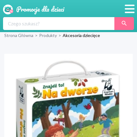
Promocje
Strona Główna
>
Produkty
>
Akcesoria dziecięce
Produkty
Sklepy
Blog
Wyprawka