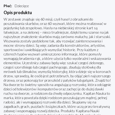
Płeć
:
Dziecięce
Opis produktu
W zestawie znajduje się 60 misji, czyli haseł z obrazkami do
poszukiwania skarbów, oraz 60 wyzwań, które można realizować w
pojedynkę lub zespołowo. Hasła na niebieskiej stronie kart są
łatwiejsze, a na zielonej – nieco trudniejsze, dzięki temu szanse na jak
najszybsze znalezienie skarbów mają zarówno maluchy, jak i starszaki.
Wyzwania zostały podzielone tak, aby rozwijać zainteresowania i
mocne strony dzieci. Są więc zadania dla konstruktorów, artystów,
sportowców i uwielbiających wymyślać historie. Przy każdym z
czterech typów wyzwań umieszczono informacje, które pomysły
wymagają brudzenia rąk, a które użycia tylko wyobraźni i wskazywania
elementów. Uczestnicy zabawy będą więc szukać czegoś zielonego,
czegoś szorstkiego lub czegoś pachnącego, zbudują stołówkę dla
mrówek lub ślimaków, wymyślą historyjkę, która dzieje się w koronach
drzew, sprawdzą, ile osób jest potrzebnych, by objąć pień najszerszego
drzewa, oraz pokonają tor przeszkód z patyków lub gałązek. Znajdź to!
Na dworze to świetny sposób na angażującą rozrywkę, która odciągnie
dzieci od telewizorów i komputerów oraz zachęci je do dużej dawki
ruchu na dworze, a rodzicom da chwilę odpoczynku. Kapitan Nauka to
marka, która powstała dzięki rodzicom poszukującym mądrej, pełnej
radości, ale i wymagającej rozrywki dla dzieci. Skupiamy się na
zagadkach, grach, puzzlach i książeczkach, które uczą przez kreatywną
zabawę i wspomagają rozwój dziecka. Produkty Kapitana Nauki