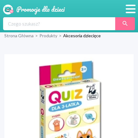
Promocje
Strona Główna
>
Produkty
>
Akcesoria dziecięce
Produkty
Sklepy
Blog
Wyprawka