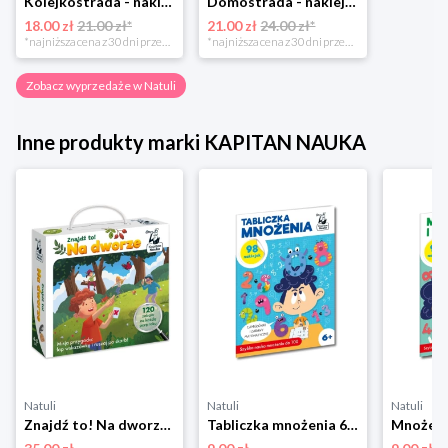
Kolejkostrada - naklejaj tory Zuzutoys
Domostrada - naklejaj ulice Zuzutoys
18.00 zł
21.00 zł*
21.00 zł
24.00 zł*
*najniższa cena z 30 dni przed obniżką
*najniższa cena z 30 dni przed obniżką
Zobacz wyprzedaże w Natuli
Inne produkty marki KAPITAN NAUKA
Natuli
Natuli
Natuli
Znajdź to! Na dworze Kapitan nauka
Tabliczka mnożenia 6+ Kapitan Nauka Kapitan nauka