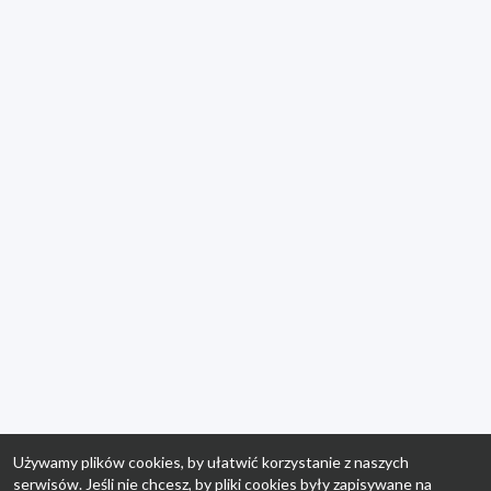
Używamy plików cookies, by ułatwić korzystanie z naszych
serwisów. Jeśli nie chcesz, by pliki cookies były zapisywane na