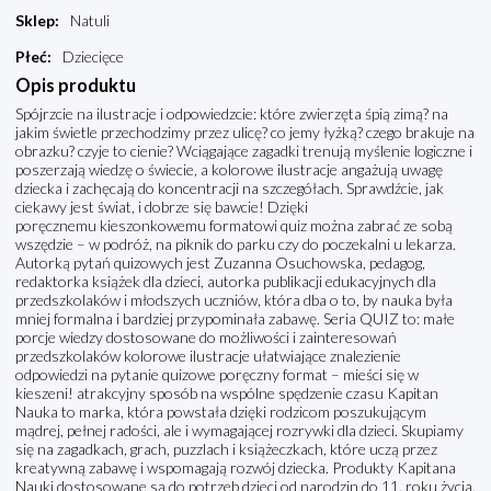
Sklep
:
Natuli
Płeć
:
Dziecięce
Opis produktu
Spójrzcie na ilustracje i odpowiedzcie: które zwierzęta śpią zimą? na
jakim świetle przechodzimy przez ulicę? co jemy łyżką? czego brakuje na
obrazku? czyje to cienie? Wciągające zagadki trenują myślenie logiczne i
poszerzają wiedzę o świecie, a kolorowe ilustracje angażują uwagę
dziecka i zachęcają do koncentracji na szczegółach. Sprawdźcie, jak
ciekawy jest świat, i dobrze się bawcie! Dzięki
poręcznemu kieszonkowemu formatowi quiz można zabrać ze sobą
wszędzie – w podróż, na piknik do parku czy do poczekalni u lekarza.
Autorką pytań quizowych jest Zuzanna Osuchowska, pedagog,
redaktorka książek dla dzieci, autorka publikacji edukacyjnych dla
przedszkolaków i młodszych uczniów, która dba o to, by nauka była
mniej formalna i bardziej przypominała zabawę. Seria QUIZ to: małe
porcje wiedzy dostosowane do możliwości i zainteresowań
przedszkolaków kolorowe ilustracje ułatwiające znalezienie
odpowiedzi na pytanie quizowe poręczny format – mieści się w
kieszeni! atrakcyjny sposób na wspólne spędzenie czasu Kapitan
Nauka to marka, która powstała dzięki rodzicom poszukującym
mądrej, pełnej radości, ale i wymagającej rozrywki dla dzieci. Skupiamy
się na zagadkach, grach, puzzlach i książeczkach, które uczą przez
kreatywną zabawę i wspomagają rozwój dziecka. Produkty Kapitana
Nauki dostosowane są do potrzeb dzieci od narodzin do 11. roku życia.