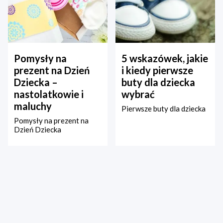
Pomysły na
5 wskazówek, jakie
prezent na Dzień
i kiedy pierwsze
Dziecka –
buty dla dziecka
nastolatkowie i
wybrać
maluchy
Pierwsze buty dla dziecka
Pomysły na prezent na
Dzień Dziecka