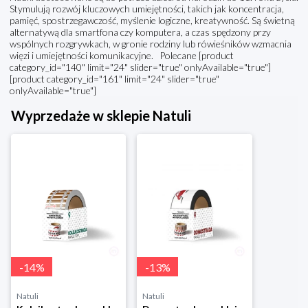
Stymulują rozwój kluczowych umiejętności, takich jak koncentracja,
pamięć, spostrzegawczość, myślenie logiczne, kreatywność. Są świetną
alternatywą dla smartfona czy komputera, a czas spędzony przy
wspólnych rozgrywkach, w gronie rodziny lub rówieśników wzmacnia
więzi i umiejętności komunikacyjne. Polecane [product
category_id="140" limit="24" slider="true" onlyAvailable="true"]
[product category_id="161" limit="24" slider="true"
onlyAvailable="true"]
Wyprzedaże w sklepie Natuli
-
14
%
-
13
%
Natuli
Natuli