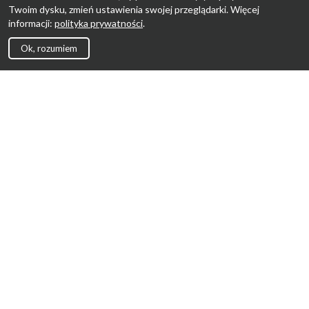
Twoim dysku, zmień ustawienia swojej przeglądarki. Więcej
informacji:
polityka prywatności
.
Ok, rozumiem
Strona Główna
Promocje
Sklepy