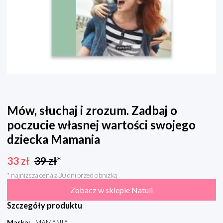
Mów, słuchaj i zrozum. Zadbaj o
poczucie własnej wartości swojego
dziecka Mamania
33
zł
39
zł
*
* najniższa cena z 30 dni przed obniżką
Zobacz w sklepie Natuli
Szczegóły produktu
Marka
:
MAMANIA