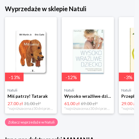
Wyprzedaże w sklepie Natuli
-
13
%
-
12
%
-
3
%
Natuli
Natuli
Natuli
Miś patrzy! Tatarak
Wysoko wrażliwe dziecko Gwp
27.00 zł
31.00 zł*
61.00 zł
69.00 zł*
29.00 zł
*najniższa cena z 30 dni przed obniżką
*najniższa cena z 30 dni przed obniżką
Zobacz wyprzedaże w Natuli