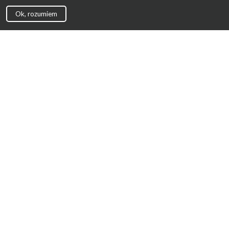
Ok, rozumiem
Strona Główna
Promocje
Sklepy
Wyprawka