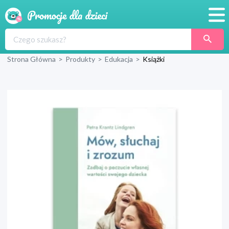
Promocje
Strona Główna
>
Produkty
>
Edukacja
>
Książki
Produkty
Sklepy
Blog
Wyprawka