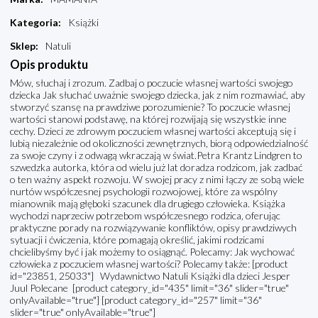
Kategoria
:
Książki
Sklep
:
Natuli
Opis produktu
Mów, słuchaj i zrozum. Zadbaj o poczucie własnej wartości swojego
dziecka Jak słuchać uważnie swojego dziecka, jak z nim rozmawiać, aby
stworzyć szansę na prawdziwe porozumienie? To poczucie własnej
wartości stanowi podstawę, na której rozwijają się wszystkie inne
cechy. Dzieci ze zdrowym poczuciem własnej wartości akceptują się i
lubią niezależnie od okoliczności zewnętrznych, biorą odpowiedzialność
za swoje czyny i z odwagą wkraczają w świat.Petra Krantz Lindgren to
szwedzka autorka, która od wielu już lat doradza rodzicom, jak zadbać
o ten ważny aspekt rozwoju. W swojej pracy z nimi łączy ze sobą wiele
nurtów współczesnej psychologii rozwojowej, które za wspólny
mianownik mają głęboki szacunek dla drugiego człowieka. Książka
wychodzi naprzeciw potrzebom współczesnego rodzica, oferując
praktyczne porady na rozwiązywanie konfliktów, opisy prawdziwych
sytuacji i ćwiczenia, które pomagają określić, jakimi rodzicami
chcielibyśmy być i jak możemy to osiągnąć. Polecamy: Jak wychować
człowieka z poczuciem własnej wartości? Polecamy także: [product
id="23851, 25033"] Wydawnictwo Natuli Książki dla dzieci Jesper
Juul Polecane [product category_id="435" limit="36" slider="true"
onlyAvailable="true"] [product category_id="257" limit="36"
slider="true" onlyAvailable="true"]