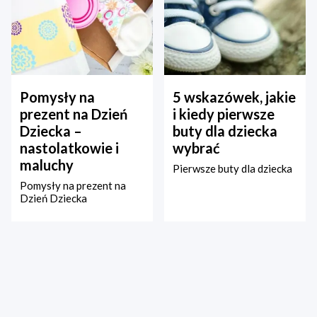
Pomysły na
5 wskazówek, jakie
prezent na Dzień
i kiedy pierwsze
Dziecka –
buty dla dziecka
nastolatkowie i
wybrać
maluchy
Pierwsze buty dla dziecka
Pomysły na prezent na
Dzień Dziecka