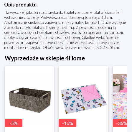
Opis produktu
Ta wysokiej jakości nadstawka do toalety znacznie ułatwi siadanie i
wstawanie z toalety. Podwyższa standardową toaletę o 10 cm.
Anatomiczne siedzisko zapewnia maksymalny komfort. Duże wycięcie
z przodu i z tyłu ułatwia higienę intymną. Z pewnością docenią ją
seniorzy, osoby z chorobami stawów, osoby po operacji lub kontuzji,
osoby o ograniczonej sprawności ruchowej. Gładkie wykończenie
powierzchni zapewnia łatwe utrzymanie w czystości. Łatwy i szybki
montaż bez narzędzi. Otwór wewnętrzny ma wymiary 22 x 28 cm.
Wyprzedaże w sklepie 4Home
-
5
%
-
10
%
-
36
%