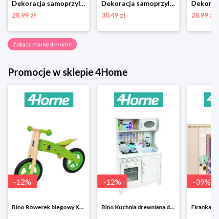
Dekoracja samoprzylepna Peppa Pig Car, 30 x 30 cm 4-Home
Dekoracja samoprzylepna Birds, 30 x 30 cm 4-Home
28.99 zł
30.49 zł
28.99 zł
Zobacz markę 4-Home
Promocje w sklepie 4Home
-
12
%
-
12
%
-
39
%
Bino Rowerek biegowy Krecik
Bino Kuchnia drewniana dla dzieci Provence