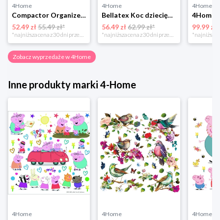
4Home
4Home
4Home
Compactor Organizer do przechowywania Toronto, 30 x 20 x 12 cm, ciemnobrązowy
Bellatex Koc dziecięcy Bára Butterfly różowy, 75 x 100 cm
52.49 zł
55.49 zł*
56.49 zł
62.99 zł*
99.99 zł
*najniższa cena z 30 dni przed obniżką
*najniższa cena z 30 dni przed obniżką
Zobacz wyprzedaże w 4Home
Inne produkty marki 4-Home
4Home
4Home
4Home