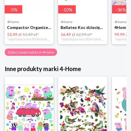
-
5
%
-
10
%
-
36
%
4Home
4Home
4Home
Compactor Organizer do przechowywania Toronto, 30 x 20 x 12 cm, ciemnobrązowy
Bellatex Koc dziecięcy Bára Butterfly różowy, 75 x 100 cm
52.49 zł
55.49 zł*
56.49 zł
62.99 zł*
99.99 zł
*najniższa cena z 30 dni przed obniżką
*najniższa cena z 30 dni przed obniżką
Zobacz wyprzedaże w 4Home
Inne produkty marki 4-Home