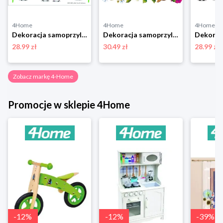
4Home
4Home
4Home
Dekoracja samoprzylepna Peppa Pig Car, 30 x 30 cm 4-Home
Dekoracja samoprzylepna Birds, 30 x 30 cm 4-Home
28.99 zł
30.49 zł
28.99 zł
Zobacz markę 4-Home
Promocje w sklepie 4Home
-
12
%
-
12
%
-
39
%