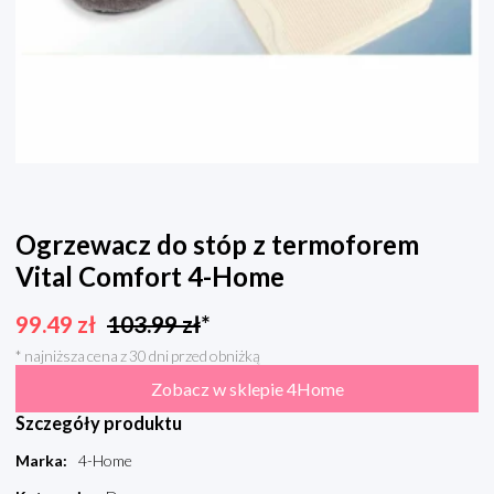
Ogrzewacz do stóp z termoforem
Vital Comfort 4-Home
99.49
zł
103.99
zł
*
* najniższa cena z 30 dni przed obniżką
Zobacz w sklepie 4Home
Szczegóły produktu
Marka
:
4-Home