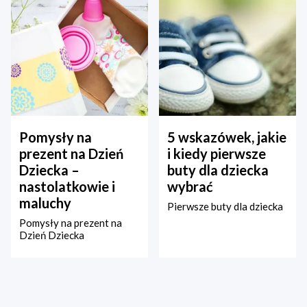
Pomysły na
5 wskazówek, jakie
prezent na Dzień
i kiedy pierwsze
Dziecka –
buty dla dziecka
nastolatkowie i
wybrać
maluchy
Pierwsze buty dla dziecka
Pomysły na prezent na
Dzień Dziecka