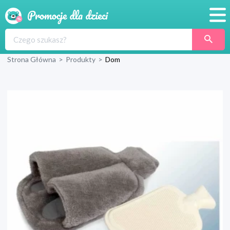
Promocje
Strona Główna
>
Produkty
>
Dom
Produkty
Sklepy
Blog
Wyprawka