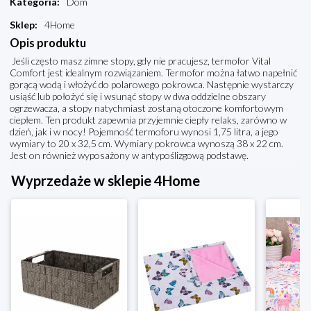
Kategoria
:
Dom
Sklep
:
4Home
Opis produktu
Jeśli często masz zimne stopy, gdy nie pracujesz, termofor Vital
Comfort jest idealnym rozwiązaniem. Termofor można łatwo napełnić
gorącą wodą i włożyć do polarowego pokrowca. Następnie wystarczy
usiąść lub położyć się i wsunąć stopy w dwa oddzielne obszary
ogrzewacza, a stopy natychmiast zostaną otoczone komfortowym
ciepłem. Ten produkt zapewnia przyjemnie ciepły relaks, zarówno w
dzień, jak i w nocy! Pojemność termoforu wynosi 1,75 litra, a jego
wymiary to 20 x 32,5 cm. Wymiary pokrowca wynoszą 38 x 22 cm.
Jest on również wyposażony w antypoślizgową podstawę.
Wyprzedaże w sklepie 4Home