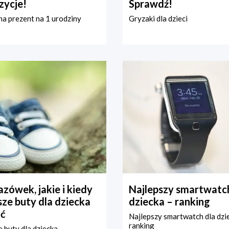
zycje!
Sprawdź!
a prezent na 1 urodziny
Gryzaki dla dzieci
zówek, jakie i kiedy
Najlepszy smartwatch
ze buty dla dziecka
dziecka – ranking
ć
Najlepszy smartwatch dla dzi
ranking
 buty dla dziecka