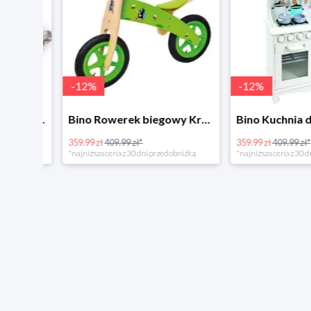
-
12
%
-
12
%
4Home Koc baranek świecący Dino
Bino Rowerek biegowy Krecik
359.99 zł
409.99 zł*
359.99 zł
409.99 zł*
*najniższa cena z 30 dni przed obniżką
*najniższa cena z 30 dni p