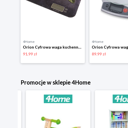
4Home
4Home
Orion Patelnia na 7 jajek sadzonych Grande
Orion Cyfrowa waga kuchenna Warzywa, 20 kg
91.99 zł
89.99 zł
Promocje w sklepie 4Home