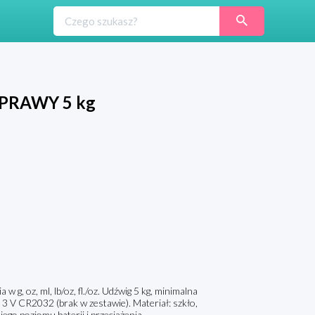
YPRAWY 5 kg
g, oz, ml, lb/oz, fl./oz. Udźwig 5 kg, minimalna
 3 V CR2032 (brak w zestawie). Materiał: szkło,
go poziomu baterii i przeciążenia.