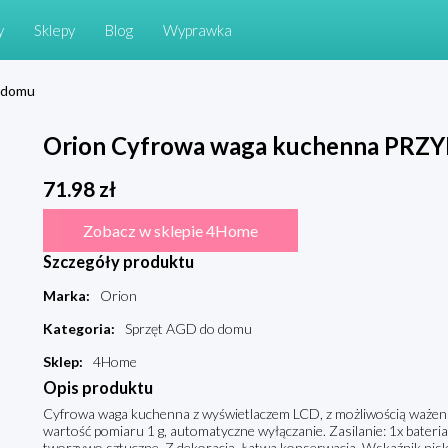
y
Sklepy
Blog
Wyprawka
 domu
Orion Cyfrowa waga kuchenna PRZ
71.98
zł
Zobacz w sklepie 4Home
Szczegóły produktu
Marka
:
Orion
Kategoria
:
Sprzęt AGD do domu
Sklep
:
4Home
Opis produktu
Cyfrowa waga kuchenna z wyświetlaczem LCD, z możliwością ważenia w 
wartość pomiaru 1 g, automatyczne wyłączanie. Zasilanie: 1x bateria
tworzywo sztuczne. Z dekoracją. Łatwa konserwacja. Wskaźnik niskie