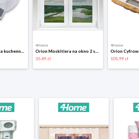
4Home
4Home
Orion Cyfrowa waga kuchenna 5 kg
Orion Moskitiera na okno 2 szt., czarny, 130 x 150 cm
35.49 zł
101.99 zł