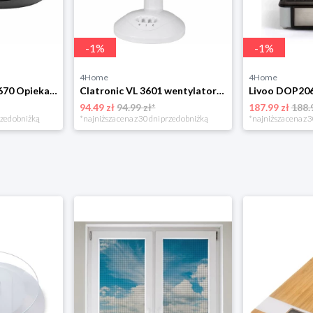
-
1
%
-
1
%
4Home
4Home
Clatronic ST/WA 3670 Opiekacz do kanapek
Clatronic VL 3601 wentylator stołowy 23 cm, biały
Livoo DOP206
94.49 zł
94.99 zł*
187.99 zł
188.
rzed obniżką
*najniższa cena z 30 dni przed obniżką
*najniższa cena z 3