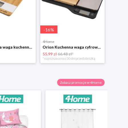
-
16
%
4Home
4Home
Orion Cyfrowa waga kuchenna Whiteline
Orion Kuchenna waga cyfrowa z deską do krojenia
55.99 zł
66.48 zł*
34.99 zł
*najniższa cena z 30 dni przed obniżką
Zobacz promocje w 4Home