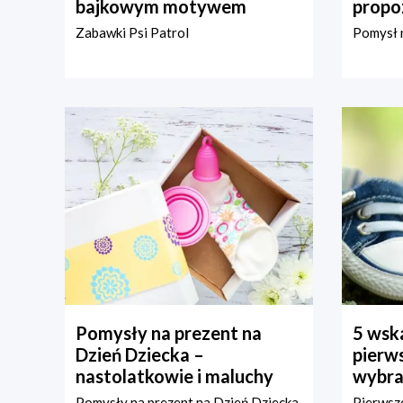
bajkowym motywem
propo
Zabawki Psi Patrol
Pomysł n
Pomysły na prezent na
5 wska
Dzień Dziecka –
pierws
nastolatkowie i maluchy
wybra
Pomysły na prezent na Dzień Dziecka
Pierwsze