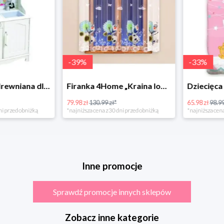
-
39
%
-
33
%
Bino Kuchnia drewniana dla dzieci Provence
Firanka 4Home „Kraina lodu” (Frozen)
79.98 zł
130.99 zł*
65.98 zł
98.99 zł
rzed obniżką
*najniższa cena z 30 dni przed obniżką
*najniższa cena z 3
Inne promocje
Sprawdź promocje innych sklepów
Zobacz inne kategorie