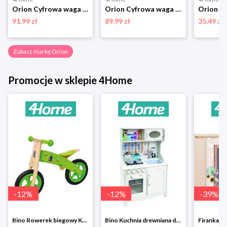
Orion Cyfrowa waga kuchenna Warzywa, 20 kg
Orion Cyfrowa waga kuchenna 5 kg
91.99 zł
89.99 zł
35.49 zł
Zobacz markę Orion
Promocje w sklepie 4Home
-
12
%
-
12
%
-
39
%
Bino Rowerek biegowy Krecik
Bino Kuchnia drewniana dla dzieci Provence