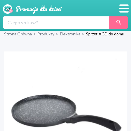
Promocje
Strona Główna
>
Produkty
>
Elektronika
>
Sprzęt AGD do domu
Produkty
Sklepy
Blog
Wyprawka