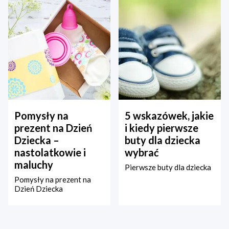
Pomysły na
5 wskazówek, jakie
prezent na Dzień
i kiedy pierwsze
Dziecka –
buty dla dziecka
nastolatkowie i
wybrać
maluchy
Pierwsze buty dla dziecka
Pomysły na prezent na
Dzień Dziecka