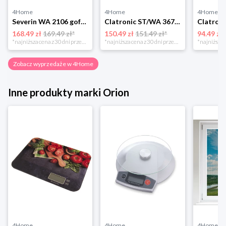
4Home
4Home
4Home
Severin WA 2106 gofrownica duo, czarny
Clatronic ST/WA 3670 Opiekacz do kanapek
168.49 zł
169.49 zł*
150.49 zł
151.49 zł*
94.49 zł
*najniższa cena z 30 dni przed obniżką
*najniższa cena z 30 dni przed obniżką
Zobacz wyprzedaże w 4Home
Inne produkty marki Orion
4Home
4Home
4Home