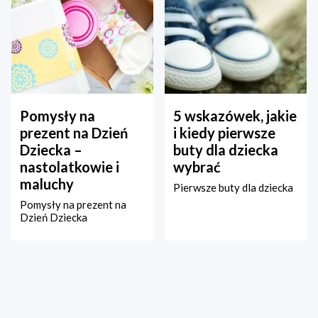
Pomysły na
5 wskazówek, jakie
prezent na Dzień
i kiedy pierwsze
Dziecka –
buty dla dziecka
nastolatkowie i
wybrać
maluchy
Pierwsze buty dla dziecka
Pomysły na prezent na
Dzień Dziecka