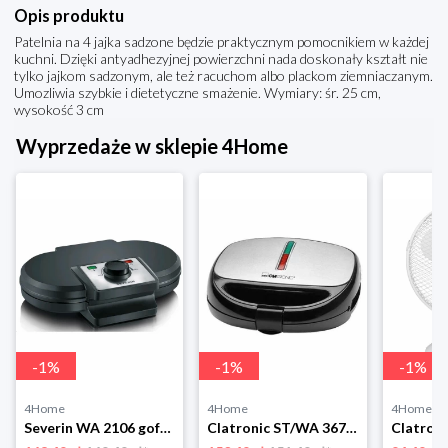
Opis produktu
Patelnia na 4 jajka sadzone będzie praktycznym pomocnikiem w każdej
kuchni. Dzięki antyadhezyjnej powierzchni nada doskonały kształt nie
tylko jajkom sadzonym, ale też racuchom albo plackom ziemniaczanym.
Umozliwia szybkie i dietetyczne smażenie. Wymiary: śr. 25 cm,
wysokość 3 cm
Wyprzedaże w sklepie 4Home
-
1
%
-
1
%
-
1
%
4Home
4Home
4Home
Severin WA 2106 gofrownica duo, czarny
Clatronic ST/WA 3670 Opiekacz do kanapek