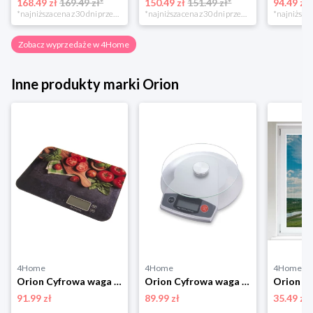
168.49 zł
169.49 zł*
150.49 zł
151.49 zł*
94.49 zł
*najniższa cena z 30 dni przed obniżką
*najniższa cena z 30 dni przed obniżką
Zobacz wyprzedaże w 4Home
Inne produkty marki Orion
4Home
4Home
4Home
Orion Cyfrowa waga kuchenna Warzywa, 20 kg
Orion Cyfrowa waga kuchenna 5 kg
91.99 zł
89.99 zł
35.49 zł