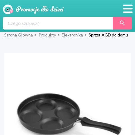
Promocje
Strona Główna
>
Produkty
>
Elektronika
>
Sprzęt AGD do domu
Produkty
Sklepy
Blog
Wyprawka