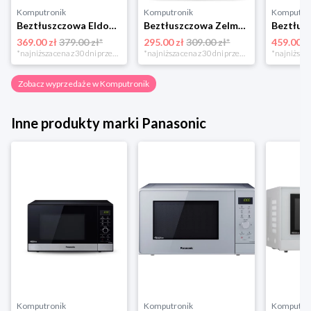
Komputronik
Komputronik
Komputro
Beztłuszczowa Eldom MFC1000 biało-srebrny
Beztłuszczowa Zelmer ZAF3551W biały
369.00 zł
379.00 zł*
295.00 zł
309.00 zł*
459.00 z
*najniższa cena z 30 dni przed obniżką
*najniższa cena z 30 dni przed obniżką
Zobacz wyprzedaże w Komputronik
Inne produkty marki Panasonic
Komputronik
Komputronik
Komputro