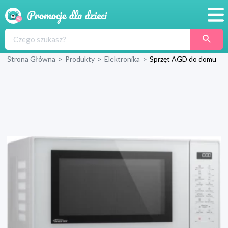
Promocje
Strona Główna
>
Produkty
>
Elektronika
>
Sprzęt AGD do domu
Produkty
Sklepy
Blog
Wyprawka