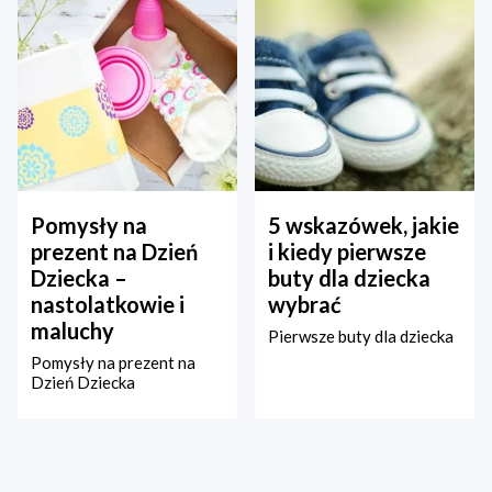
Pomysły na
5 wskazówek, jakie
prezent na Dzień
i kiedy pierwsze
Dziecka –
buty dla dziecka
nastolatkowie i
wybrać
maluchy
Pierwsze buty dla dziecka
Pomysły na prezent na
Dzień Dziecka