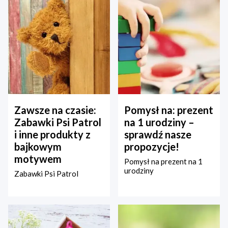
Zawsze na czasie:
Pomysł na: prezent
Zabawki Psi Patrol
na 1 urodziny –
i inne produkty z
sprawdź nasze
bajkowym
propozycje!
motywem
Pomysł na prezent na 1
urodziny
Zabawki Psi Patrol