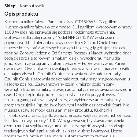
Sklep
:
Komputronik
Opis produktu
Kuchenka mikrofalowa Panasonic NN-GT45KWSUG z grillem
Kuchenka mikrofalowa o pojemności 31 l z grillem kwarcowym o mocy
1100 W idealnie sprawdzi się podczas rodzinnego gotowania.
Gotowanie dla całej rodziny Model NN-GT45KW w skrócie ma
pojemność 31 l i talerz obrotowy o średnicy 34 cm. Dzięki temu
możesz korzystać z większych naczyń i talerzy, gdy gotujesz dla całej
rodziny. Zdrowe Jedzenie Od Samego Początku Nawet wybredne dzieci
będą cieszyć się zdrowymi smakami dzięki wygodnemu menu dla
juniorów. Trzy programy automatyczne — Purée warzywne, Purée
owocowe i Owsianka — pozwalają łatwo wyczarować smaczne posiłki
dla najmłodszych. Czujnik Genius zapewnia doskonałe rezultaty
Czujnik Genius zapewnia doskonałe rezultaty przy przygotowywaniu
każdego posiłku. Zaawansowany czujnik mierzy poziom pary
wewnątrz kuchenki mikrofalowej i automatycznie ustawia odpowiedni
czas. Dzięki tej funkcji możesz w prosty sposób przygotowywać
szeroką gamę potraw — wystarczy, że wybierzesz automatyczny
program czujnika (np. do świeżych ryb) i naciśniesz przycisk Start. Nie
musisz ustawiać mocy, czasu ani masy produktu. Kuchenka
mikrofalowa z funkcją grillowania oferująca większą wszechstronność
Grill kwarcowy o mocy 1100 W nagrzewa się błyskawicznie, dzięki
czemu można szybko przyrumienić i przyrządzić wszystkie rodzaje
tradycyjnych dań z grilla, takich jak pizza, quiche i warzywa. Liczne
programy z funkcją grilla w menu automatycznym zapewniają