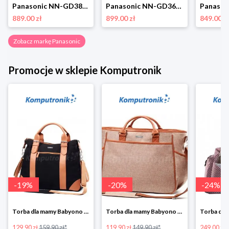
Panasonic NN-GD38HSSUG grill i gotowanie na parze
Panasonic NN-GD36HMSUG grill i gotowanie na parze
889.00 zł
899.00 zł
849.00 z
Zobacz markę Panasonic
Promocje w sklepie Komputronik
-
19
%
-
20
%
-
24
%
Torba dla mamy Babyono 1505/01 Comfort Icoinic 5/5
Torba dla mamy Babyono 1507/01 Comfort Chic w super cenie
129.90 zł
159.90 zł*
119.90 zł
149.90 zł*
249.00 zł