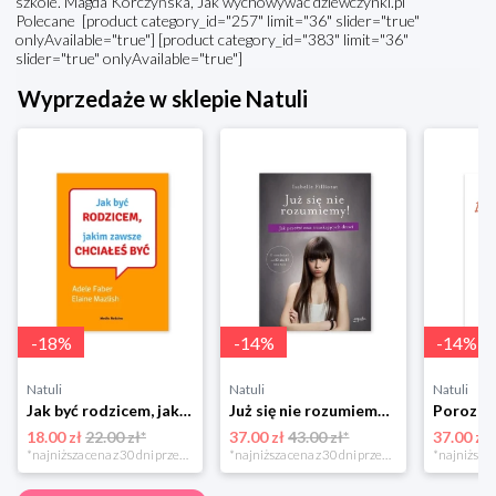
szkole. Magda Korczyńska, Jak wychowywać dziewczynki.pl
Polecane [product category_id="257" limit="36" slider="true"
onlyAvailable="true"] [product category_id="383" limit="36"
slider="true" onlyAvailable="true"]
Wyprzedaże w sklepie Natuli
-
18
%
-
14
%
-
14
%
Natuli
Natuli
Natuli
Jak być rodzicem, jakim zawsze chciałeś być Media rodzina
Już się nie rozumiemy! Jak przeżyć czas trzaskających drzwi Esprit
18.00 zł
22.00 zł*
37.00 zł
43.00 zł*
37.00 zł
*najniższa cena z 30 dni przed obniżką
*najniższa cena z 30 dni przed obniżką