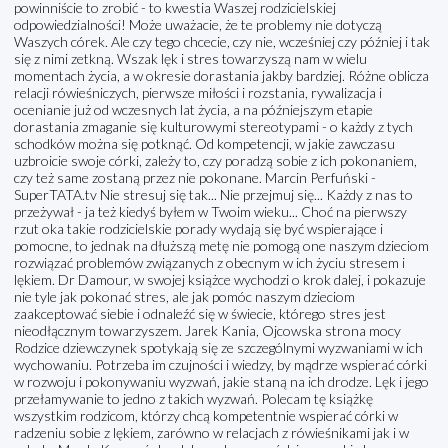
powinniście to zrobić - to kwestia Waszej rodzicielskiej
odpowiedzialności! Może uważacie, że te problemy nie dotyczą
Waszych córek. Ale czy tego chcecie, czy nie, wcześniej czy później i tak
się z nimi zetkną. Wszak lęk i stres towarzyszą nam w wielu
momentach życia, a w okresie dorastania jakby bardziej. Różne oblicza
relacji rówieśniczych, pierwsze miłości i rozstania, rywalizacja i
ocenianie już od wczesnych lat życia, a na późniejszym etapie
dorastania zmaganie się kulturowymi stereotypami - o każdy z tych
schodków można się potknąć. Od kompetencji, w jakie zawczasu
uzbroicie swoje córki, zależy to, czy poradzą sobie z ich pokonaniem,
czy też same zostaną przez nie pokonane. Marcin Perfuński -
SuperTATA.tv Nie stresuj się tak... Nie przejmuj się... Każdy z nas to
przeżywał - ja też kiedyś byłem w Twoim wieku... Choć na pierwszy
rzut oka takie rodzicielskie porady wydają się być wspierające i
pomocne, to jednak na dłuższą metę nie pomogą one naszym dzieciom
rozwiązać problemów związanych z obecnym w ich życiu stresem i
lękiem. Dr Damour, w swojej książce wychodzi o krok dalej, i pokazuje
nie tyle jak pokonać stres, ale jak pomóc naszym dzieciom
zaakceptować siebie i odnaleźć się w świecie, którego stres jest
nieodłącznym towarzyszem. Jarek Kania, Ojcowska strona mocy
Rodzice dziewczynek spotykają się ze szczególnymi wyzwaniami w ich
wychowaniu. Potrzeba im czujności i wiedzy, by mądrze wspierać córki
w rozwoju i pokonywaniu wyzwań, jakie staną na ich drodze. Lęk i jego
przełamywanie to jedno z takich wyzwań. Polecam tę książkę
wszystkim rodzicom, którzy chcą kompetentnie wspierać córki w
radzeniu sobie z lękiem, zarówno w relacjach z rówieśnikami jak i w