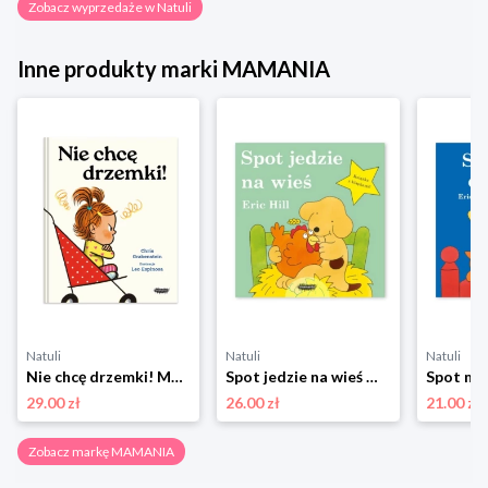
Zobacz wyprzedaże w Natuli
Inne produkty marki MAMANIA
Natuli
Natuli
Natuli
Nie chcę drzemki! Mamania
Spot jedzie na wieś Mamania
29.00 zł
26.00 zł
21.00 zł
Zobacz markę MAMANIA