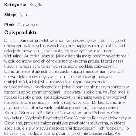
Kategoria
:
Książki
Sklep
:
Natuli
Płeć
:
Dziewczęce
Opis produktu
Dr Lisa Damour przedstawia nam współczesny świat dorastających
dziewczyn, w których doświadczają one napięć w różnych obszarach:
relacje domowe, presja w szkole, lęk oraz życie w przestrzeni
wirtualnej. Autorka ukazuje, jakie działania mogą podejmować dorośli
w celu ochrony swoich córek przed toksyczną presją, której nasza
kultura, włączając w to samych rodziców, poddaje dziewczynki.
Damour prezentuje jednak też zaskakującą i niedocenianą wartość
stresu i lęku. Stres odgrywa istotną rolę w rozwoju nowych
umiejętności, a lęk jest kluczowy dla utrzymania poczucia
bezpieczeństwa. Konieczne jest jedynie pomaganie naszym córkom w
radzeniu sobie z tymi emocjami – z odwagą i spokojem. W „Pod presją”
rodzice i osoby pracujące z dziewczynkami znajdą wiele praktycznych
narzędzi, które pomogą im pełnić rolę wsparcia. Dr Lisa Damour –
psycholożka, autorka wielu publikacji o edukacji i rozwoju dzieci.
Kieruje Ośrodkiem Badań dla Dziewcząt w Laurel School w Ohio,
wykłada na Wydziale Psychologii Case Western Reserve University w
Cleveland, prowadzi także praktykę psychoterapeutyczną, w której
specjalizuje się w pracy z nastoletnimi dziewczętami i ich rodzicami. To
książka, która odpowiada na pytania, jakich nie chcecie zadać. Ale