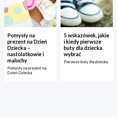
Pomysły na
5 wskazówek, jakie
prezent na Dzień
i kiedy pierwsze
Dziecka –
buty dla dziecka
nastolatkowie i
wybrać
maluchy
Pierwsze buty dla dziecka
Pomysły na prezent na
Dzień Dziecka